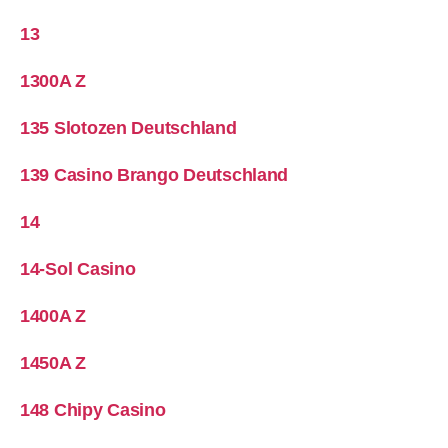
13
1300A Z
135 Slotozen Deutschland
139 Casino Brango Deutschland
14
14-Sol Casino
1400A Z
1450A Z
148 Chipy Casino