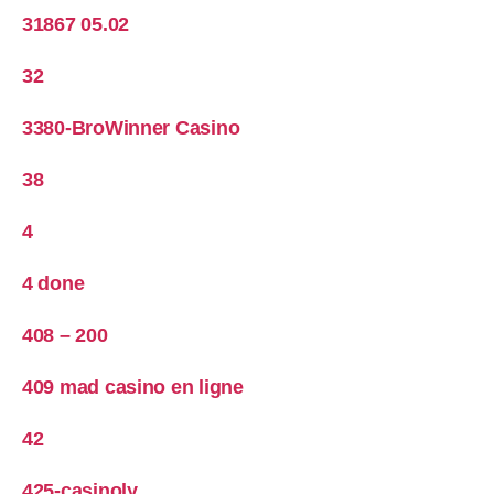
31867 05.02
32
3380-BroWinner Casino
38
4
4 done
408 – 200
409 mad casino en ligne
42
425-casinoly