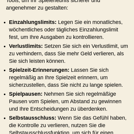
Tools, um Ihr Spielerlebnis sicherer und
angenehmer zu gestalten:
Einzahlungslimits:
Legen Sie ein monatliches,
wöchentliches oder tägliches Einzahlungslimit
fest, um Ihre Ausgaben zu kontrollieren.
Verlustlimits:
Setzen Sie sich ein Verlustlimit, um
zu verhindern, dass Sie mehr Geld verlieren, als
Sie sich leisten können.
Spielzeit-Erinnerungen:
Lassen Sie sich
regelmäßig an Ihre Spielzeit erinnern, um
sicherzustellen, dass Sie nicht zu lange spielen.
Spielpausen:
Nehmen Sie sich regelmäßige
Pausen vom Spielen, um Abstand zu gewinnen
und Ihre Entscheidungen zu überdenken.
Selbstausschluss:
Wenn Sie das Gefühl haben,
die Kontrolle zu verlieren, nutzen Sie die
Selbstausschlussfunktion, um sich für einen