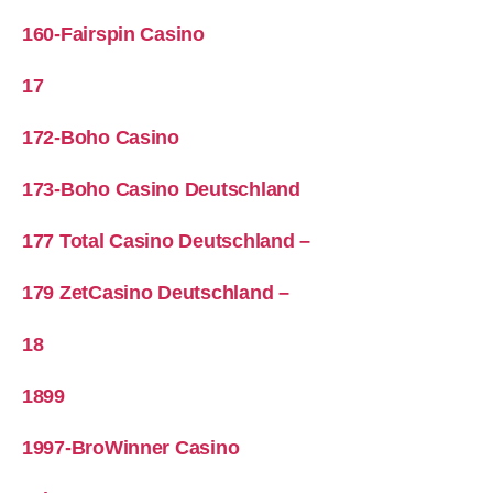
160-Fairspin Casino
17
172-Boho Casino
173-Boho Casino Deutschland
177 Total Casino Deutschland –
179 ZetCasino Deutschland –
18
1899
1997-BroWinner Casino