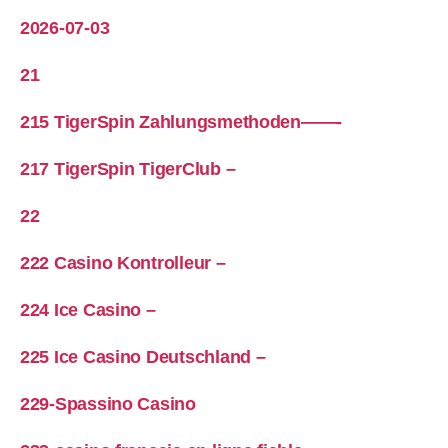
2026-07-03
21
215 TigerSpin Zahlungsmethoden——-
217 TigerSpin TigerClub –
22
222 Casino Kontrolleur –
224 Ice Casino –
225 Ice Casino Deutschland –
229-Spassino Casino