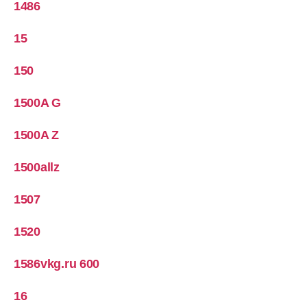
1486
15
150
1500A G
1500A Z
1500allz
1507
1520
1586vkg.ru 600
16