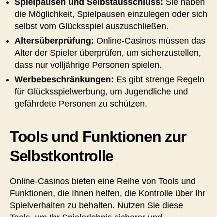
Spielpausen und Selbstausschluss:
Sie haben
die Möglichkeit, Spielpausen einzulegen oder sich
selbst vom Glücksspiel auszuschließen.
Altersüberprüfung:
Online-Casinos müssen das
Alter der Spieler überprüfen, um sicherzustellen,
dass nur volljährige Personen spielen.
Werbebeschränkungen:
Es gibt strenge Regeln
für Glücksspielwerbung, um Jugendliche und
gefährdete Personen zu schützen.
Tools und Funktionen zur
Selbstkontrolle
Online-Casinos bieten eine Reihe von Tools und
Funktionen, die Ihnen helfen, die Kontrolle über Ihr
Spielverhalten zu behalten. Nutzen Sie diese