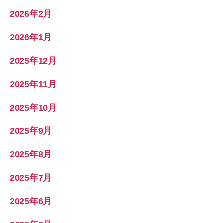
2026年2月
2026年1月
2025年12月
2025年11月
2025年10月
2025年9月
2025年8月
2025年7月
2025年6月