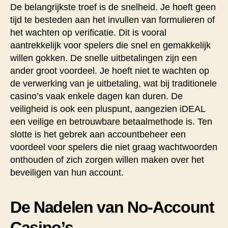
De belangrijkste troef is de snelheid. Je hoeft geen
tijd te besteden aan het invullen van formulieren of
het wachten op verificatie. Dit is vooral
aantrekkelijk voor spelers die snel en gemakkelijk
willen gokken. De snelle uitbetalingen zijn een
ander groot voordeel. Je hoeft niet te wachten op
de verwerking van je uitbetaling, wat bij traditionele
casino’s vaak enkele dagen kan duren. De
veiligheid is ook een pluspunt, aangezien iDEAL
een veilige en betrouwbare betaalmethode is. Ten
slotte is het gebrek aan accountbeheer een
voordeel voor spelers die niet graag wachtwoorden
onthouden of zich zorgen willen maken over het
beveiligen van hun account.
De Nadelen van No-Account
Casino’s