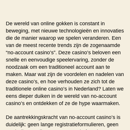
De wereld van online gokken is constant in
beweging, met nieuwe technologieën en innovaties
die de manier waarop we spelen veranderen. Een
van de meest recente trends zijn de zogenaamde
“no-account casino’s”. Deze casino’s beloven een
snelle en eenvoudige speelervaring, zonder de
noodzaak om een traditioneel account aan te
maken. Maar wat zijn de voordelen en nadelen van
deze casino’s, en hoe verhouden ze zich tot de
traditionele online casino’s in Nederland? Laten we
eens dieper duiken in de wereld van no-account
casino’s en ontdekken of ze de hype waarmaken.
De aantrekkingskracht van no-account casino’s is
duidelijk: geen lange registratieformulieren, geen