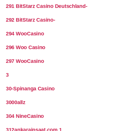
291 BitStarz Casino Deutschland-
292 BitStarz Casino-
294 WooCasino
296 Woo Casino
297 WooCasino
3
30-Spinanga Casino
3000allz
304 NineCasino
312ankarainsaat.com 1