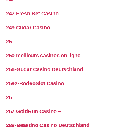
247 Fresh Bet Casino
249 Gudar Casino
25
250 meilleurs casinos en ligne
256-Gudar Casino Deutschland
2592-RodeoSlot Casino
26
267 GoldRun Casino –
288-Beastino Casino Deutschland