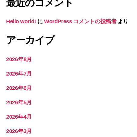
最近のコメント
Hello world!
に
WordPress コメントの投稿者
より
アーカイブ
2026年8月
2026年7月
2026年6月
2026年5月
2026年4月
2026年3月