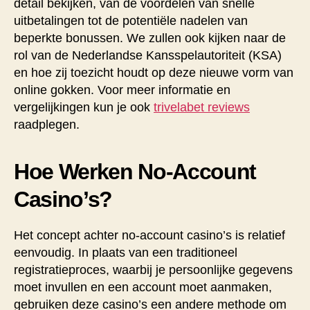
detail bekijken, van de voordelen van snelle
uitbetalingen tot de potentiële nadelen van
beperkte bonussen. We zullen ook kijken naar de
rol van de Nederlandse Kansspelautoriteit (KSA)
en hoe zij toezicht houdt op deze nieuwe vorm van
online gokken. Voor meer informatie en
vergelijkingen kun je ook
trivelabet reviews
raadplegen.
Hoe Werken No-Account
Casino’s?
Het concept achter no-account casino’s is relatief
eenvoudig. In plaats van een traditioneel
registratieproces, waarbij je persoonlijke gegevens
moet invullen en een account moet aanmaken,
gebruiken deze casino’s een andere methode om