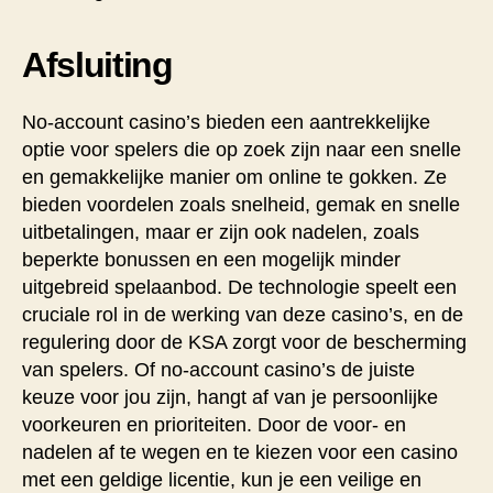
Afsluiting
No-account casino’s bieden een aantrekkelijke
optie voor spelers die op zoek zijn naar een snelle
en gemakkelijke manier om online te gokken. Ze
bieden voordelen zoals snelheid, gemak en snelle
uitbetalingen, maar er zijn ook nadelen, zoals
beperkte bonussen en een mogelijk minder
uitgebreid spelaanbod. De technologie speelt een
cruciale rol in de werking van deze casino’s, en de
regulering door de KSA zorgt voor de bescherming
van spelers. Of no-account casino’s de juiste
keuze voor jou zijn, hangt af van je persoonlijke
voorkeuren en prioriteiten. Door de voor- en
nadelen af te wegen en te kiezen voor een casino
met een geldige licentie, kun je een veilige en