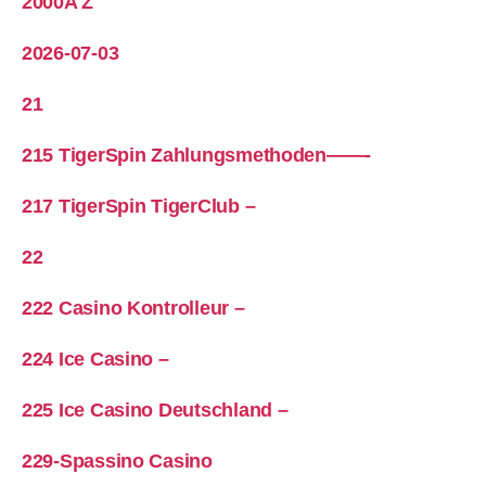
2000A Z
2026-07-03
21
215 TigerSpin Zahlungsmethoden——-
217 TigerSpin TigerClub –
22
222 Casino Kontrolleur –
224 Ice Casino –
225 Ice Casino Deutschland –
229-Spassino Casino