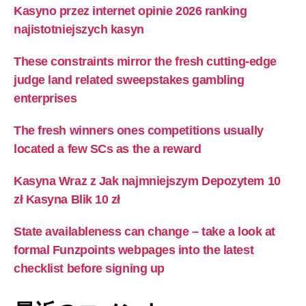
Kasyno przez internet opinie 2026 ranking
najistotniejszych kasyn
These constraints mirror the fresh cutting-edge
judge land related sweepstakes gambling
enterprises
The fresh winners ones competitions usually
located a few SCs as the a reward
Kasyna Wraz z Jak najmniejszym Depozytem 10
zł Kasyna Blik 10 zł
State availableness can change – take a look at
formal Funzpoints webpages into the latest
checklist before signing up