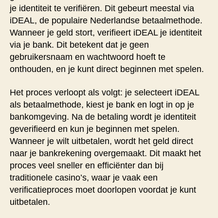
je identiteit te verifiëren. Dit gebeurt meestal via
iDEAL, de populaire Nederlandse betaalmethode.
Wanneer je geld stort, verifieert iDEAL je identiteit
via je bank. Dit betekent dat je geen
gebruikersnaam en wachtwoord hoeft te
onthouden, en je kunt direct beginnen met spelen.
Het proces verloopt als volgt: je selecteert iDEAL
als betaalmethode, kiest je bank en logt in op je
bankomgeving. Na de betaling wordt je identiteit
geverifieerd en kun je beginnen met spelen.
Wanneer je wilt uitbetalen, wordt het geld direct
naar je bankrekening overgemaakt. Dit maakt het
proces veel sneller en efficiënter dan bij
traditionele casino’s, waar je vaak een
verificatieproces moet doorlopen voordat je kunt
uitbetalen.