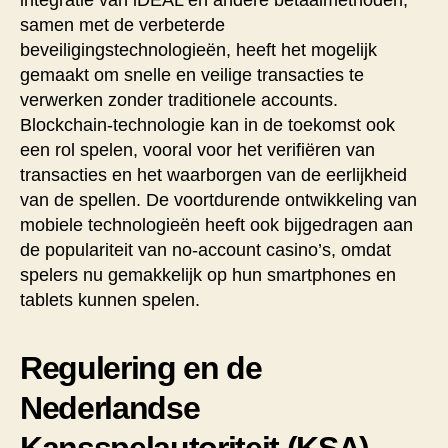
samen met de verbeterde
beveiligingstechnologieën, heeft het mogelijk
gemaakt om snelle en veilige transacties te
verwerken zonder traditionele accounts.
Blockchain-technologie kan in de toekomst ook
een rol spelen, vooral voor het verifiëren van
transacties en het waarborgen van de eerlijkheid
van de spellen. De voortdurende ontwikkeling van
mobiele technologieën heeft ook bijgedragen aan
de populariteit van no-account casino’s, omdat
spelers nu gemakkelijk op hun smartphones en
tablets kunnen spelen.
Regulering en de
Nederlandse
Kansspelautoriteit (KSA)