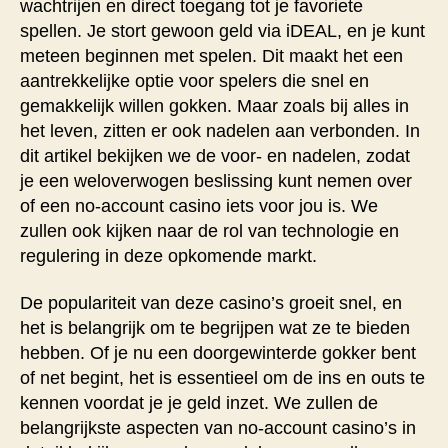
wachtrijen en direct toegang tot je favoriete
spellen. Je stort gewoon geld via iDEAL, en je kunt
meteen beginnen met spelen. Dit maakt het een
aantrekkelijke optie voor spelers die snel en
gemakkelijk willen gokken. Maar zoals bij alles in
het leven, zitten er ook nadelen aan verbonden. In
dit artikel bekijken we de voor- en nadelen, zodat
je een weloverwogen beslissing kunt nemen over
of een no-account casino iets voor jou is. We
zullen ook kijken naar de rol van technologie en
regulering in deze opkomende markt.
De populariteit van deze casino’s groeit snel, en
het is belangrijk om te begrijpen wat ze te bieden
hebben. Of je nu een doorgewinterde gokker bent
of net begint, het is essentieel om de ins en outs te
kennen voordat je je geld inzet. We zullen de
belangrijkste aspecten van no-account casino’s in