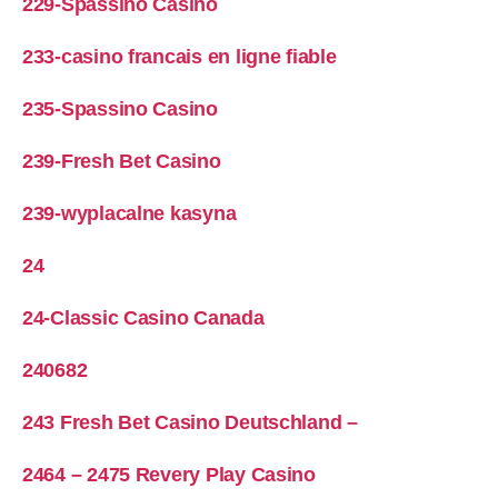
229-Spassino Casino
233-casino francais en ligne fiable
235-Spassino Casino
239-Fresh Bet Casino
239-wyplacalne kasyna
24
24-Classic Casino Canada
240682
243 Fresh Bet Casino Deutschland –
2464 – 2475 Revery Play Casino