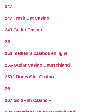
247
247 Fresh Bet Casino
249 Gudar Casino
25
250 meilleurs casinos en ligne
256-Gudar Casino Deutschland
2592-RodeoSlot Casino
26
267 GoldRun Casino –