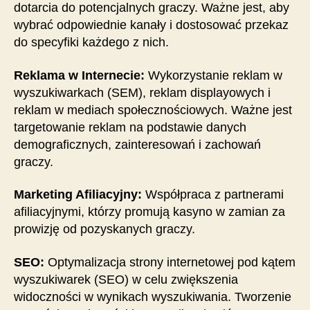
dotarcia do potencjalnych graczy. Ważne jest, aby
wybrać odpowiednie kanały i dostosować przekaz
do specyfiki każdego z nich.
Reklama w Internecie:
Wykorzystanie reklam w
wyszukiwarkach (SEM), reklam displayowych i
reklam w mediach społecznościowych. Ważne jest
targetowanie reklam na podstawie danych
demograficznych, zainteresowań i zachowań
graczy.
Marketing Afiliacyjny:
Współpraca z partnerami
afiliacyjnymi, którzy promują kasyno w zamian za
prowizję od pozyskanych graczy.
SEO:
Optymalizacja strony internetowej pod kątem
wyszukiwarek (SEO) w celu zwiększenia
widoczności w wynikach wyszukiwania. Tworzenie