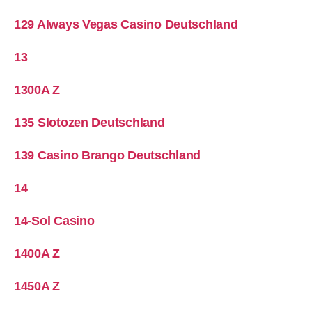
129 Always Vegas Casino Deutschland
13
1300A Z
135 Slotozen Deutschland
139 Casino Brango Deutschland
14
14-Sol Casino
1400A Z
1450A Z