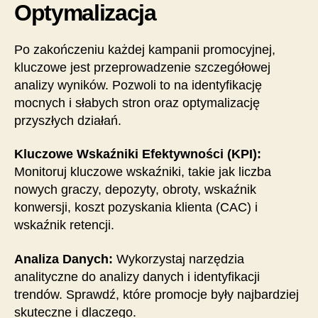
Optymalizacja
Po zakończeniu każdej kampanii promocyjnej,
kluczowe jest przeprowadzenie szczegółowej
analizy wyników. Pozwoli to na identyfikację
mocnych i słabych stron oraz optymalizację
przyszłych działań.
Kluczowe Wskaźniki Efektywności (KPI):
Monitoruj kluczowe wskaźniki, takie jak liczba
nowych graczy, depozyty, obroty, wskaźnik
konwersji, koszt pozyskania klienta (CAC) i
wskaźnik retencji.
Analiza Danych:
Wykorzystaj narzędzia
analityczne do analizy danych i identyfikacji
trendów. Sprawdź, które promocje były najbardziej
skuteczne i dlaczego.