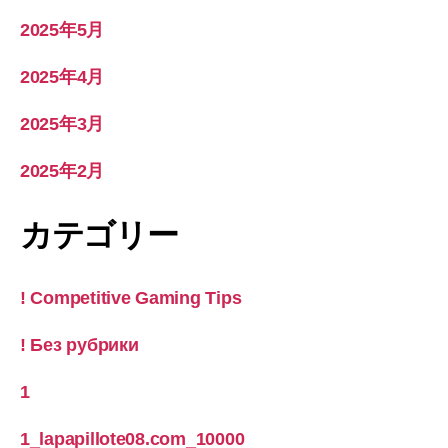
2025年5月
2025年4月
2025年3月
2025年2月
カテゴリー
! Competitive Gaming Tips
! Без рубрики
1
1_lapapillote08.com_10000