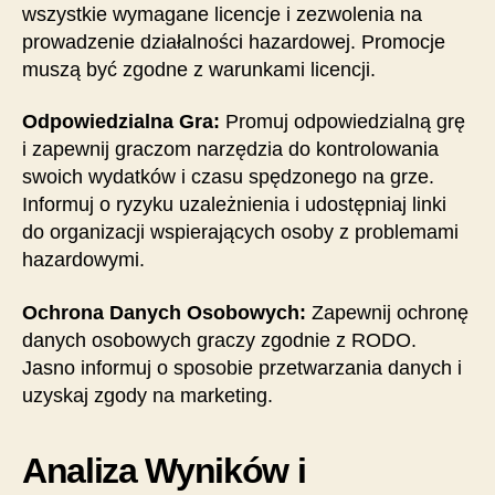
wszystkie wymagane licencje i zezwolenia na
prowadzenie działalności hazardowej. Promocje
muszą być zgodne z warunkami licencji.
Odpowiedzialna Gra:
Promuj odpowiedzialną grę
i zapewnij graczom narzędzia do kontrolowania
swoich wydatków i czasu spędzonego na grze.
Informuj o ryzyku uzależnienia i udostępniaj linki
do organizacji wspierających osoby z problemami
hazardowymi.
Ochrona Danych Osobowych:
Zapewnij ochronę
danych osobowych graczy zgodnie z RODO.
Jasno informuj o sposobie przetwarzania danych i
uzyskaj zgody na marketing.
Analiza Wyników i