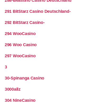
288-Beastino Casino Deutschland
291 BitStarz Casino Deutschland-
292 BitStarz Casino-
294 WooCasino
296 Woo Casino
297 WooCasino
3
30-Spinanga Casino
3000allz
304 NineCasino