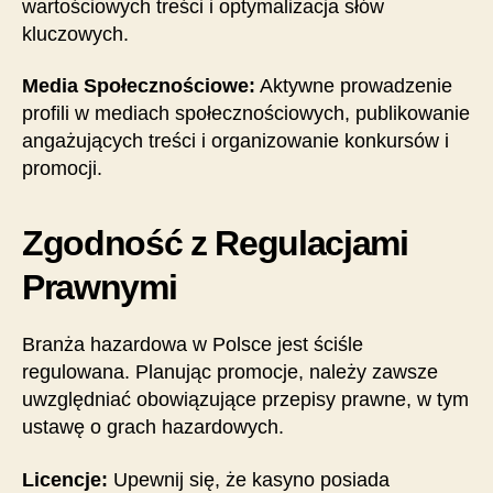
wartościowych treści i optymalizacja słów
kluczowych.
Media Społecznościowe:
Aktywne prowadzenie
profili w mediach społecznościowych, publikowanie
angażujących treści i organizowanie konkursów i
promocji.
Zgodność z Regulacjami
Prawnymi
Branża hazardowa w Polsce jest ściśle
regulowana. Planując promocje, należy zawsze
uwzględniać obowiązujące przepisy prawne, w tym
ustawę o grach hazardowych.
Licencje:
Upewnij się, że kasyno posiada