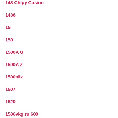
148 Chipy Casino
1486
15
150
1500A G
1500A Z
1500allz
1507
1520
1586vkg.ru 600