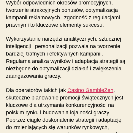
Wybór odpowiednich okresów promocyjnych,
tworzenie atrakcyjnych bonusów, optymalizacja
kampanii reklamowych i zgodność z regulacjami
prawnymi to kluczowe elementy sukcesu.
Wykorzystanie narzędzi analitycznych, sztucznej
inteligencji i personalizacji pozwala na tworzenie
bardziej trafnych i efektywnych kampanii.
Regularna analiza wyników i adaptacja strategii są
niezbędne do optymalizacji działań i zwiększenia
zaangażowania graczy.
Dla operatorów takich jak
Casino GambleZen
,
skuteczne planowanie promocji świątecznych jest
kluczowe dla utrzymania konkurencyjności na
polskim rynku i budowania lojalności graczy.
Poprzez ciągłe doskonalenie strategii i adaptację
do zmieniających się warunków rynkowych,