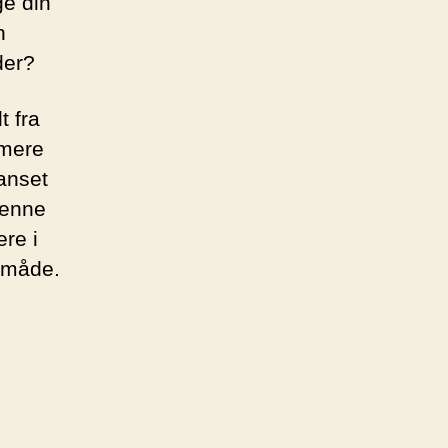
ge din
n
der?
t fra
 mere
anset
denne
ere i
 måde.