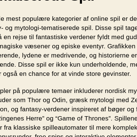
de mest populære kategorier af online spil er de
- og mytologi-tematiserede spil. Disse spil tage
 en rejse til fantastiske verdener fyldt med gud
 magiske væsener og episke eventyr. Grafikken 
rende, lydene er medrivende, og historierne er
ende. Disse spil er ikke kun underholdende, m
r også en chance for at vinde store gevinster.
ler på populære temaer inkluderer nordisk my
der som Thor og Odin, græsk mytologi med Z
on, og fantasy-verdener inspireret af bøger og 
ingenes Herre” og “Game of Thrones”. Spillen
r fra klassiske spilleautomater til mere komplek
nusrunder, free spins og interaktive elementer