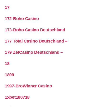
17
172-Boho Casino
173-Boho Casino Deutschland
177 Total Casino Deutschland –
179 ZetCasino Deutschland –
18
1899
1997-BroWinner Casino
1xbet180718