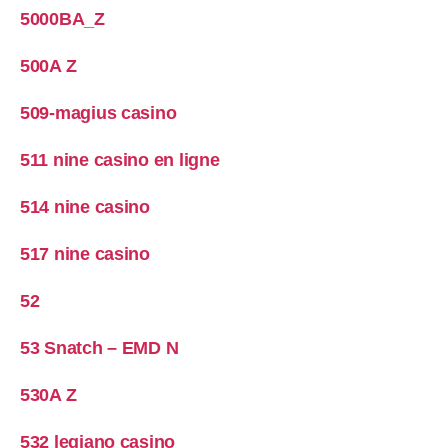
5000BA_Z
500A Z
509-magius casino
511 nine casino en ligne
514 nine casino
517 nine casino
52
53 Snatch – EMD N
530A Z
532 legiano casino