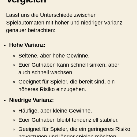
Lasst uns die Unterschiede zwischen
Spielautomaten mit hoher und niedriger Varianz
genauer betrachten:
Hohe Varianz:
Seltene, aber hohe Gewinne.
Euer Guthaben kann schnell sinken, aber
auch schnell wachsen.
Geeignet für Spieler, die bereit sind, ein
höheres Risiko einzugehen.
Niedrige Varianz:
Häufige, aber kleine Gewinne.
Euer Guthaben bleibt tendenziell stabiler.
Geeignet für Spieler, die ein geringeres Risiko
bevorzugen und länger spielen möchten.