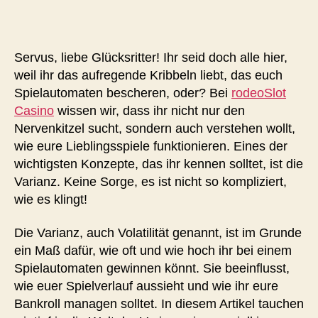
Servus, liebe Glücksritter! Ihr seid doch alle hier,
weil ihr das aufregende Kribbeln liebt, das euch
Spielautomaten bescheren, oder? Bei
rodeoSlot
Casino
wissen wir, dass ihr nicht nur den
Nervenkitzel sucht, sondern auch verstehen wollt,
wie eure Lieblingsspiele funktionieren. Eines der
wichtigsten Konzepte, das ihr kennen solltet, ist die
Varianz. Keine Sorge, es ist nicht so kompliziert,
wie es klingt!
Die Varianz, auch Volatilität genannt, ist im Grunde
ein Maß dafür, wie oft und wie hoch ihr bei einem
Spielautomaten gewinnen könnt. Sie beeinflusst,
wie euer Spielverlauf aussieht und wie ihr eure
Bankroll managen solltet. In diesem Artikel tauchen