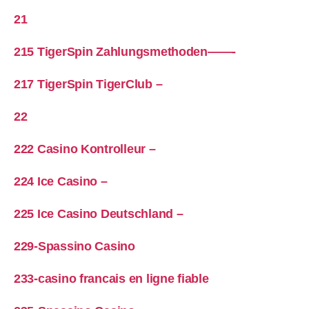
21
215 TigerSpin Zahlungsmethoden——-
217 TigerSpin TigerClub –
22
222 Casino Kontrolleur –
224 Ice Casino –
225 Ice Casino Deutschland –
229-Spassino Casino
233-casino francais en ligne fiable