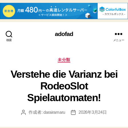
adofad
検索
メニュー
カ
未分類
テ
Verstehe die Varianz bei
ゴ
リ
RodeoSlot
ー
Spielautomaten!
作成者:
darairamaru
2026年3月24日
投
投
稿
稿
者
日