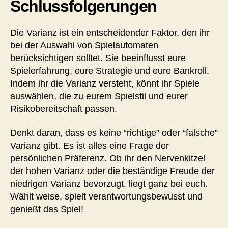
Schlussfolgerungen
Die Varianz ist ein entscheidender Faktor, den ihr
bei der Auswahl von Spielautomaten
berücksichtigen solltet. Sie beeinflusst eure
Spielerfahrung, eure Strategie und eure Bankroll.
Indem ihr die Varianz versteht, könnt ihr Spiele
auswählen, die zu eurem Spielstil und eurer
Risikobereitschaft passen.
Denkt daran, dass es keine “richtige” oder “falsche”
Varianz gibt. Es ist alles eine Frage der
persönlichen Präferenz. Ob ihr den Nervenkitzel
der hohen Varianz oder die beständige Freude der
niedrigen Varianz bevorzugt, liegt ganz bei euch.
Wählt weise, spielt verantwortungsbewusst und
genießt das Spiel!