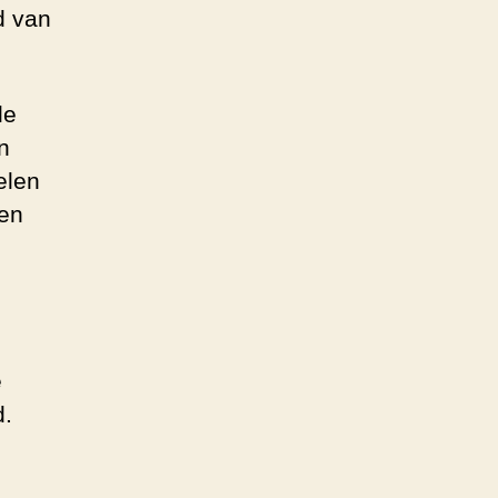
d van
le
n
elen
een
e
d.