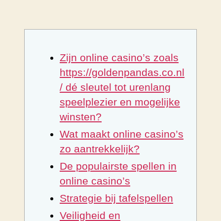
Zijn online casino’s zoals
https://goldenpandas.co.nl
/ dé sleutel tot urenlang
speelplezier en mogelijke
winsten?
Wat maakt online casino’s
zo aantrekkelijk?
De populairste spellen in
online casino’s
Strategie bij tafelspellen
Veiligheid en