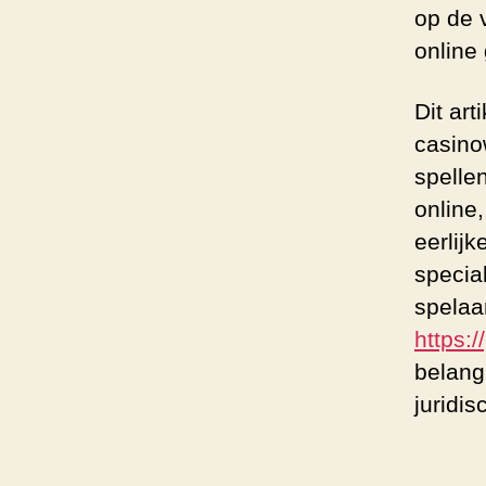
op de 
online
Dit art
casino
spelle
online
eerlij
specia
spelaa
https:
belang
juridi