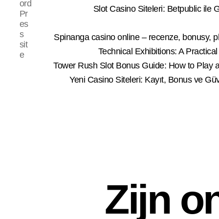
ord
Slot Casino Siteleri: Betpublic il
Pr
es
s
Spinanga casino online – recenze, bonusy, p
sit
Technical Exhibitions: A Practica
e
Tower Rush Slot Bonus Guide: How to Play 
Yeni Casino Siteleri: Kayıt, Bonus ve Güv
Zijn o