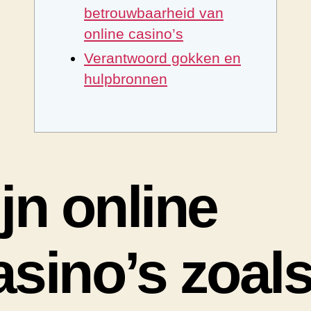
betrouwbaarheid van
online casino’s
Verantwoord gokken en
hulpbronnen
ijn online
asino’s zoal