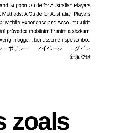
and Support Guide for Australian Players
Methods: A Guide for Australian Players
ia: Mobile Experience and Account Guide
etní průvodce mobilním hraním a sázkami
veilig inloggen, bonussen en spelaanbod
シーポリシー
マイページ
ログイン
新規登録
s zoals