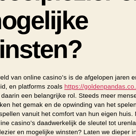
ogelijke
insten?
eld van online casino’s is de afgelopen jaren 
id, en platforms zoals
https://goldenpandas.co.
 daarin een belangrijke rol. Steeds meer mens
ken het gemak en de opwinding van het spele
spellen vanuit het comfort van hun eigen huis.
line casino’s daadwerkelijk de sleutel tot urenl
lezier en mogelijke winsten? Laten we dieper 