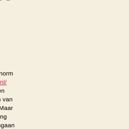
enorm
nl/
en
n van
 Maar
ang
ingaan