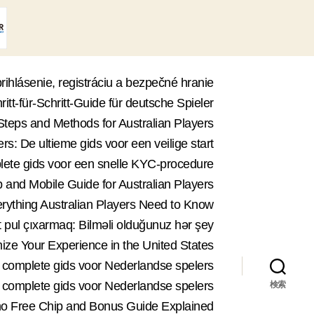
ihlásenie, registráciu a bezpečné hranie
tt‑für‑Schritt‑Guide für deutsche Spieler
teps and Methods for Australian Players
rs: De ultieme gids voor een veilige start
mplete gids voor een snelle KYC-procedure
 and Mobile Guide for Australian Players
rything Australian Players Need to Know
 pul çıxarmaq: Bilməli olduğunuz hər şey
ize Your Experience in the United States
complete gids voor Nederlandse spelers
complete gids voor Nederlandse spelers
検索
no Free Chip and Bonus Guide Explained