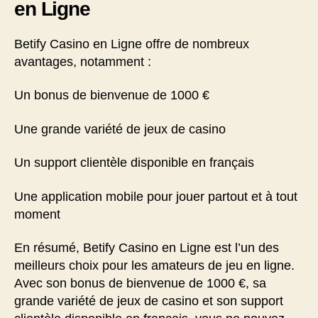
en Ligne
Betify Casino en Ligne offre de nombreux
avantages, notamment :
Un bonus de bienvenue de 1000 €
Une grande variété de jeux de casino
Un support clientèle disponible en français
Une application mobile pour jouer partout et à tout
moment
En résumé, Betify Casino en Ligne est l’un des
meilleurs choix pour les amateurs de jeu en ligne.
Avec son bonus de bienvenue de 1000 €, sa
grande variété de jeux de casino et son support