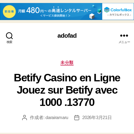
adofad
検索
メニュー
カ
未分類
テ
Betify Casino en Ligne
ゴ
リ
Jouez sur Betify avec
ー
1000 .13770
作成者:
darairamaru
2026年3月21日
投
投
稿
稿
者
日