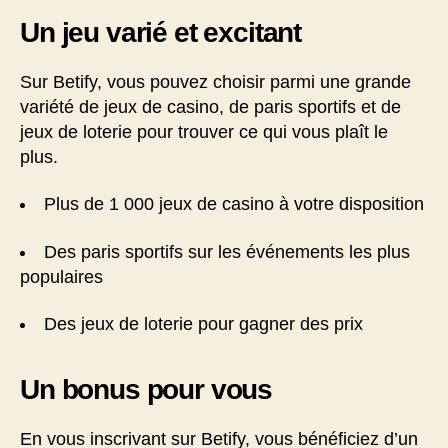
Un jeu varié et excitant
Sur Betify, vous pouvez choisir parmi une grande
variété de jeux de casino, de paris sportifs et de
jeux de loterie pour trouver ce qui vous plaît le
plus.
Plus de 1 000 jeux de casino à votre disposition
Des paris sportifs sur les événements les plus
populaires
Des jeux de loterie pour gagner des prix
Un bonus pour vous
En vous inscrivant sur Betify, vous bénéficiez d’un