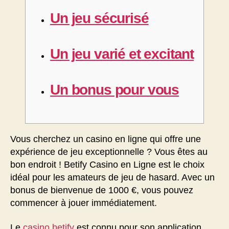
Un jeu sécurisé
Un jeu varié et excitant
Un bonus pour vous
Vous cherchez un casino en ligne qui offre une
expérience de jeu exceptionnelle ? Vous êtes au
bon endroit ! Betify Casino en Ligne est le choix
idéal pour les amateurs de jeu de hasard. Avec un
bonus de bienvenue de 1000 €, vous pouvez
commencer à jouer immédiatement.
Le
casino betify
est connu pour son application