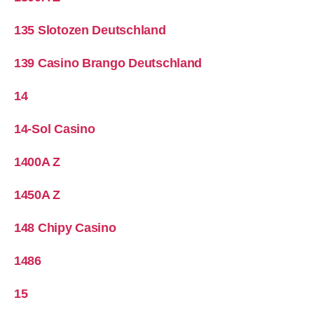
135 Slotozen Deutschland
139 Casino Brango Deutschland
14
14-Sol Casino
1400A Z
1450A Z
148 Chipy Casino
1486
15