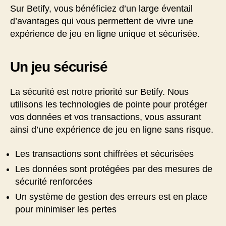
Sur Betify, vous bénéficiez d’un large éventail
d’avantages qui vous permettent de vivre une
expérience de jeu en ligne unique et sécurisée.
Un jeu sécurisé
La sécurité est notre priorité sur Betify. Nous
utilisons les technologies de pointe pour protéger
vos données et vos transactions, vous assurant
ainsi d’une expérience de jeu en ligne sans risque.
Les transactions sont chiffrées et sécurisées
Les données sont protégées par des mesures de
sécurité renforcées
Un système de gestion des erreurs est en place
pour minimiser les pertes