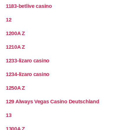
1183-betlive casino
12
1200A Z
1210A Z
1233-lizaro casino
1234-lizaro casino
1250A Z
129 Always Vegas Casino Deutschland
13
1300A Z