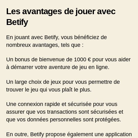
Les avantages de jouer avec
Betify
En jouant avec Betify, vous bénéficiez de
nombreux avantages, tels que :
Un bonus de bienvenue de 1000 € pour vous aider
à démarrer votre aventure de jeu en ligne.
Un large choix de jeux pour vous permettre de
trouver le jeu qui vous plaît le plus.
Une connexion rapide et sécurisée pour vous
assurer que vos transactions sont sécurisées et
que vos données personnelles sont protégées.
En outre, Betify propose également une application