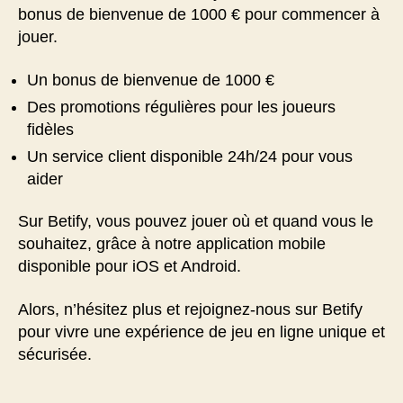
bonus de bienvenue de 1000 € pour commencer à
jouer.
Un bonus de bienvenue de 1000 €
Des promotions régulières pour les joueurs
fidèles
Un service client disponible 24h/24 pour vous
aider
Sur Betify, vous pouvez jouer où et quand vous le
souhaitez, grâce à notre application mobile
disponible pour iOS et Android.
Alors, n’hésitez plus et rejoignez-nous sur Betify
pour vivre une expérience de jeu en ligne unique et
sécurisée.