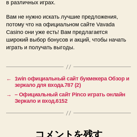
в различных играх.
Вам не нужно искать лучшие предложения,
потому что на официальном сайте Vavada
Casino они уже есть! Вам предлагается
широкий выбор бонусов и акций, чтобы начать
играть и получать выгоды.
←
1win официальный сайт букмекера Обзор и
зеркало для входа.787 (2)
→
– Официальный сайт Pinco играть онлайн
Зеркало и вход.6152
コメントを残す