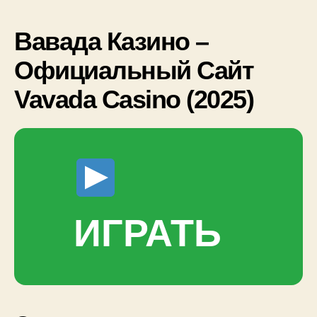
Vavada
Casino
2025.8776
Вавада Казино –
へ
Официальный Сайт
の
Vavada Casino (2025)
ИГРАТЬ