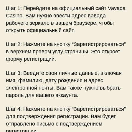
Шаг 1: Перейдите на официальный сайт Vavada
Casino. Вам нужно ввести адрес вавада
рабочего зеркало в вашем браузере, чтобы
открыть официальный сайт.
Шаг 2: Нажмите на кнопку “Зарегистрироваться”
в верхнем правом углу страницы. Это откроет
форму регистрации.
Шаг 3: Введите свои личные данные, включая
имя, фамилию, дату рождения и адрес
электронной почты. Вам также нужно выбрать
пароль для вашего аккаунта.
Шаг 4: Нажмите на кнопку “Зарегистрироваться”
для подтверждения регистрации. Вам будет
отправлено письмо с подтверждением
регистрации.