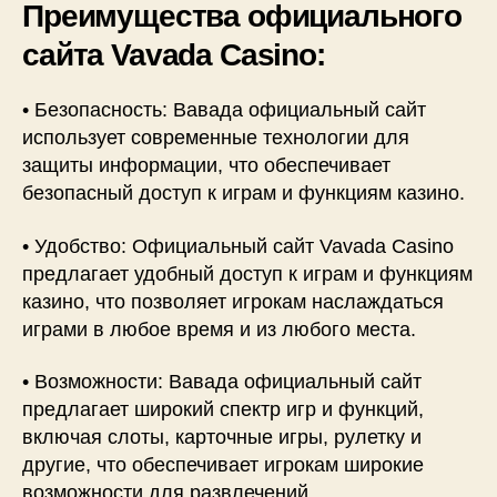
Преимущества официального
сайта Vavada Casino:
• Безопасность: Вавада официальный сайт
использует современные технологии для
защиты информации, что обеспечивает
безопасный доступ к играм и функциям казино.
• Удобство: Официальный сайт Vavada Casino
предлагает удобный доступ к играм и функциям
казино, что позволяет игрокам наслаждаться
играми в любое время и из любого места.
• Возможности: Вавада официальный сайт
предлагает широкий спектр игр и функций,
включая слоты, карточные игры, рулетку и
другие, что обеспечивает игрокам широкие
возможности для развлечений.