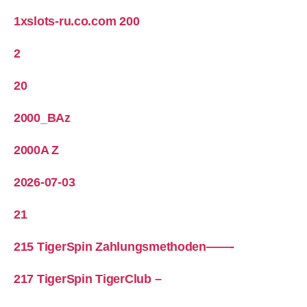
1xslots-ru.co.com 200
2
20
2000_BAz
2000A Z
2026-07-03
21
215 TigerSpin Zahlungsmethoden——-
217 TigerSpin TigerClub –