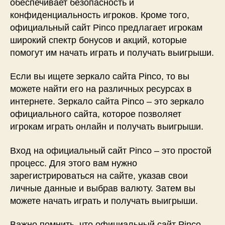
обеспечивает безопасность и
конфиденциальность игроков. Кроме того,
официальный сайт Pinco предлагает игрокам
широкий спектр бонусов и акций, которые
помогут им начать играть и получать выигрыши.
Если вы ищете зеркало сайта Pinco, то вы
можете найти его на различных ресурсах в
интернете. Зеркало сайта Pinco – это зеркало
официального сайта, которое позволяет
игрокам играть онлайн и получать выигрыши.
Вход на официальный сайт Pinco – это простой
процесс. Для этого вам нужно
зарегистрироваться на сайте, указав свои
личные данные и выбрав валюту. Затем вы
можете начать играть и получать выигрыши.
Важно помнить, что официальный сайт Pinco –