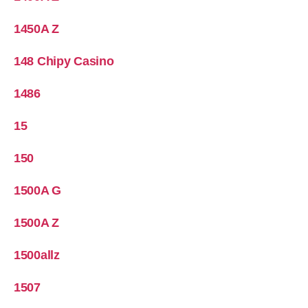
1450A Z
148 Chipy Casino
1486
15
150
1500A G
1500A Z
1500allz
1507