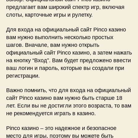
предлагает вам широкий спектр игр, включая
слоты, карточные игры и рулетку.
Для входа на официальный сайт Pinco казино
вам нужно выполнить несколько простых
шагов. Вначале, вам нужно открыть
официальный сайт Pinco казино, а затем нажать
на кнопку “Вход”. Вам будет предложено ввести
ваш логин и пароль, которые вы создали при
регистрации.
Важно помнить, что для входа на официальный
сайт Pinco казино вам нужно быть старше 18
лет. Если вы не достигли этого возраста, то вам
не рекомендуется играть в казино.
Pinco казино – это надежное и безопасное
место для игры, поэтому вы можете быть