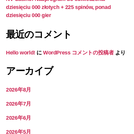
dziesięciu 000 złotych + 225 spinów, ponad
dziesięciu 000 gier
最近のコメント
Hello world!
に
WordPress コメントの投稿者
より
アーカイブ
2026年8月
2026年7月
2026年6月
2026年5月