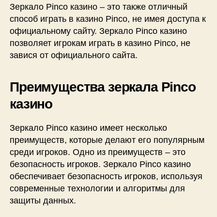
Зеркало Pinco казино – это также отличный
способ играть в казино Pinco, не имея доступа к
официальному сайту. Зеркало Pinco казино
позволяет игрокам играть в казино Pinco, не
завися от официального сайта.
Преимущества зеркала Pinco
казино
Зеркало Pinco казино имеет несколько
преимуществ, которые делают его популярным
среди игроков. Одно из преимуществ – это
безопасность игроков. Зеркало Pinco казино
обеспечивает безопасность игроков, используя
современные технологии и алгоритмы для
защиты данных.