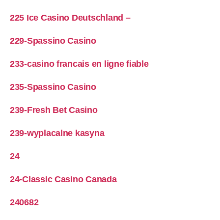
225 Ice Casino Deutschland –
229-Spassino Casino
233-casino francais en ligne fiable
235-Spassino Casino
239-Fresh Bet Casino
239-wyplacalne kasyna
24
24-Classic Casino Canada
240682