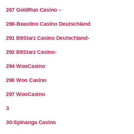
267 GoldRun Casino –
288-Beastino Casino Deutschland
291 BitStarz Casino Deutschland-
292 BitStarz Casino-
294 WooCasino
296 Woo Casino
297 WooCasino
3
30-Spinanga Casino