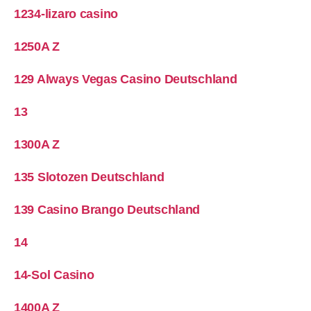
1234-lizaro casino
1250A Z
129 Always Vegas Casino Deutschland
13
1300A Z
135 Slotozen Deutschland
139 Casino Brango Deutschland
14
14-Sol Casino
1400A Z