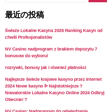
最近の投稿
Świeże Lokalne Kasyna 2026 Ranking Kasyn od
chwili Profesjonalistów
NV Casino nadprogram z brakiem depozytu 7
bonusow do wyboru!
rozrywki, bonusy jak i również płatności
Najlepsze świeże krajowe kasyno przez internet
2024 Nowe kasyno ᐉ Najistotniejsze ?
Nowatorskie Lokalne Kasyno Online 2024 Odkryj
Obecnie! ?
NV Casino: Nadprogram do odwiedzenia