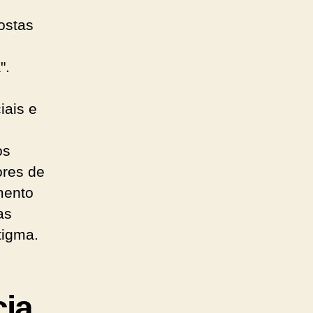
ostas
".
iais e
os
ores de
mento
as
tigma.
cia