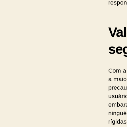
respon
Va
se
Com a 
a maio
precau
usuário
embara
ningué
rígida