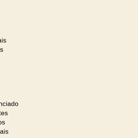
ais
as
nciado
tes
os
ais