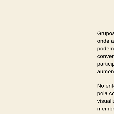
Grupos
onde a
podem 
conver
partic
aument
No ent
pela c
visual
membro