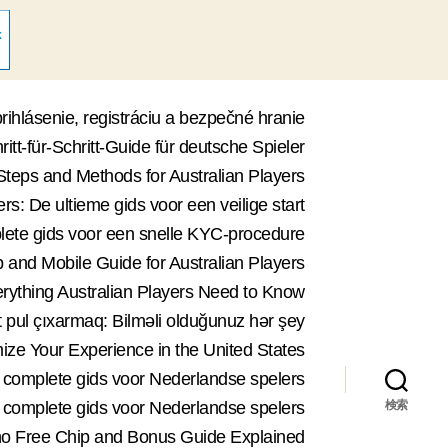
ihlásenie, registráciu a bezpečné hranie
tt‑für‑Schritt‑Guide für deutsche Spieler
teps and Methods for Australian Players
rs: De ultieme gids voor een veilige start
mplete gids voor een snelle KYC-procedure
 and Mobile Guide for Australian Players
rything Australian Players Need to Know
 pul çıxarmaq: Bilməli olduğunuz hər şey
ize Your Experience in the United States
complete gids voor Nederlandse spelers
complete gids voor Nederlandse spelers
検索
no Free Chip and Bonus Guide Explained