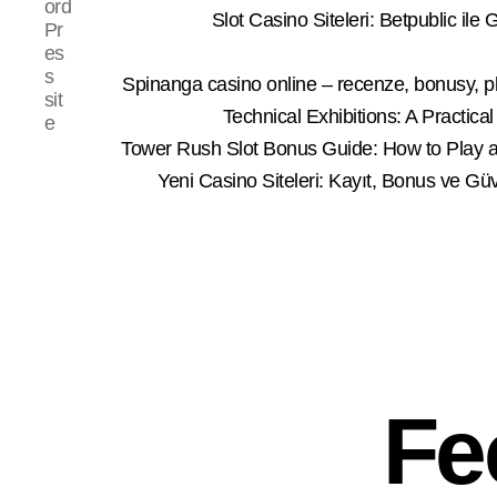
ord
Slot Casino Siteleri: Betpublic il
Pr
es
s
Spinanga casino online – recenze, bonusy, p
sit
Technical Exhibitions: A Practica
e
Tower Rush Slot Bonus Guide: How to Play 
Yeni Casino Siteleri: Kayıt, Bonus ve Güv
Fe