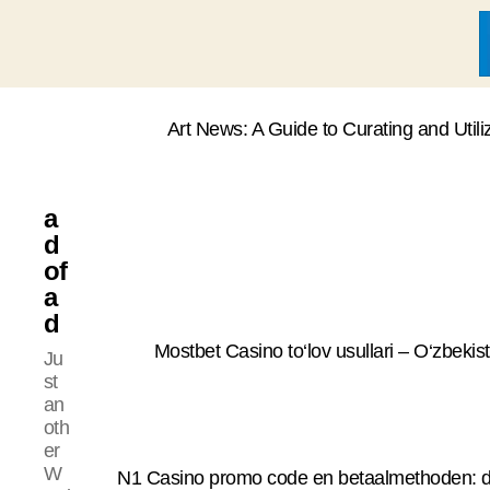
Art News: A Guide to Curating and Utili
a
d
of
a
d
Mostbet Casino to‘lov usullari – O‘zbekist
Ju
st
an
oth
er
W
N1 Casino promo code en betaalmethoden: d