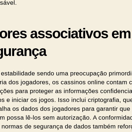
sável.
lores associativos em
gurança
estabilidade sendo uma preocupação primordi
ria dos jogadores, os cassinos online contam
ções para proteger as informações confidencia
s e iniciar os jogos. Isso inclui criptografia, qu
lha os dados dos jogadores para garantir que
m possa lê-los sem autorização. A conformid
s normas de segurança de dados também refor