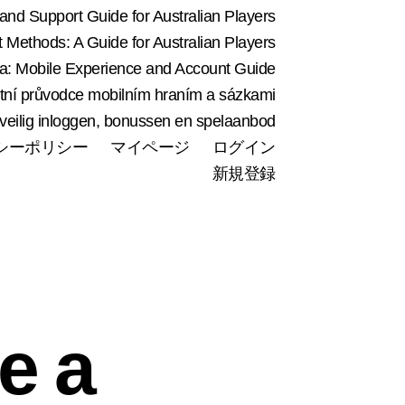
and Support Guide for Australian Players
Methods: A Guide for Australian Players
ia: Mobile Experience and Account Guide
etní průvodce mobilním hraním a sázkami
veilig inloggen, bonussen en spelaanbod
シーポリシー
マイページ
ログイン
新規登録
e a