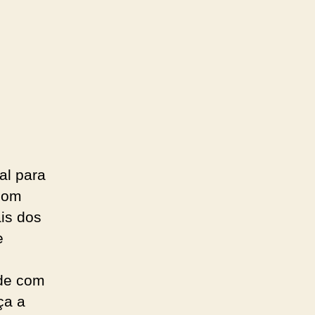
al para
 com
is dos
e
ade com
ça a