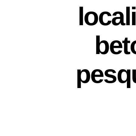
local
bet
pesq