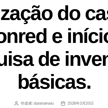
ização do c
onred e iníci
uisa de inve
básicas.
作成者:
darairamaru
2026年3月20日
投
投