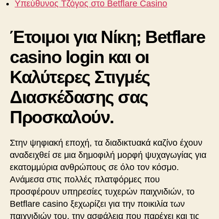
Υπεύθυνος Τζόγος στο Betflare Casino
Έτοιμοι για Νίκη; Betflare
casino login και οι
Καλύτερες Στιγμές
Διασκέδασης σας
Προσκαλούν.
Στην ψηφιακή εποχή, τα διαδικτυακά καζίνο έχουν
αναδειχθεί σε μια δημοφιλή μορφή ψυχαγωγίας για
εκατομμύρια ανθρώπους σε όλο τον κόσμο.
Ανάμεσα στις πολλές πλατφόρμες που
προσφέρουν υπηρεσίες τυχερών παιχνιδιών, το
Betflare casino ξεχωρίζει για την ποικιλία των
παιχνιδιών του, την ασφάλεια που παρέχει και τις