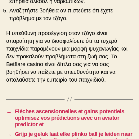
επήρεια αλκοόλ ή ναρκωτικών.
Αναζητήστε βοήθεια αν πιστεύετε ότι έχετε
πρόβλημα με τον τζόγο.
Η υπεύθυνη προσέγγιση στον τζόγο είναι
απαραίτητη για να διασφαλίσετε ότι τα τυχερά
παιχνίδια παραμένουν μια μορφή ψυχαγωγίας και
δεν προκαλούν προβλήματα στη ζωή σας. Το
Betflare casino είναι δίπλα σας για να σας
βοηθήσει να παίξετε με υπευθυνότητα και να
απολαύσετε την εμπειρία του παιχνιδιού.
←
Flèches ascensionnelles et gains potentiels
optimisez vos prédictions avec un aviator
predictor et
→
Grijp je geluk laat elke plinko ball je leiden naar