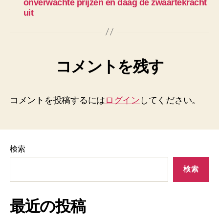
onverwachte prijzen en daag de zwaartekracht
uit
コメントを残す
コメントを投稿するには
ログイン
してください。
検索
検索
最近の投稿