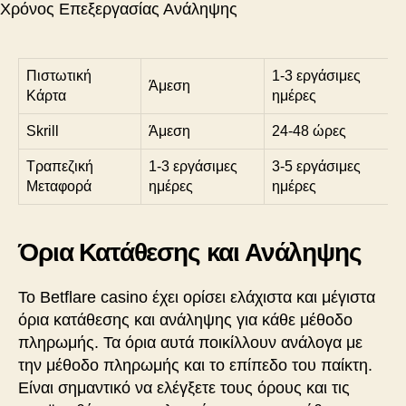
Χρόνος Επεξεργασίας Ανάληψης
Πιστωτική
1-3 εργάσιμες
Άμεση
Κάρτα
ημέρες
Skrill
Άμεση
24-48 ώρες
Τραπεζική
1-3 εργάσιμες
3-5 εργάσιμες
Μεταφορά
ημέρες
ημέρες
Όρια Κατάθεσης και Ανάληψης
Το Betflare casino έχει ορίσει ελάχιστα και μέγιστα
όρια κατάθεσης και ανάληψης για κάθε μέθοδο
πληρωμής. Τα όρια αυτά ποικίλλουν ανάλογα με
την μέθοδο πληρωμής και το επίπεδο του παίκτη.
Είναι σημαντικό να ελέγξετε τους όρους και τις