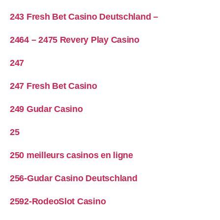
243 Fresh Bet Casino Deutschland –
2464 – 2475 Revery Play Casino
247
247 Fresh Bet Casino
249 Gudar Casino
25
250 meilleurs casinos en ligne
256-Gudar Casino Deutschland
2592-RodeoSlot Casino