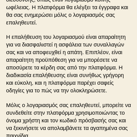
ωφέλειας. Η πλατφόρμα θα ελέγξει τα έγγραφα και
θα σας ενημερώσει μόλις ο λογαριασμός σας
επαληθευτεί.
Η επαλήθευση του λογαριασμού είναι απαραίτητη
για να διασφαλιστεί η ασφάλεια των συναλλαγών
σας και να αποφευχθεί η απάτη. Επιπλέον, είναι
απαραίτητη προϋπόθεση για να μπορέσετε να
αποσύρετε τα κέρδη σας από την πλατφόρμα. Η
διαδικασία επαλήθευσης είναι συνήθως γρήγορη
και εύκολη, και η πλατφόρμα παρέχει σαφείς
οδηγίες για το πώς να την ολοκληρώσετε.
Μόλις ο λογαριασμός σας επαληθευτεί, μπορείτε να
συνδεθείτε στην πλατφόρμα χρησιμοποιώντας το
όνομα χρήστη και τον κωδικό πρόσβασής σας και
να ξεκινήσετε να απολαμβάνετε τα αγαπημένα σας
παιχνίδια.