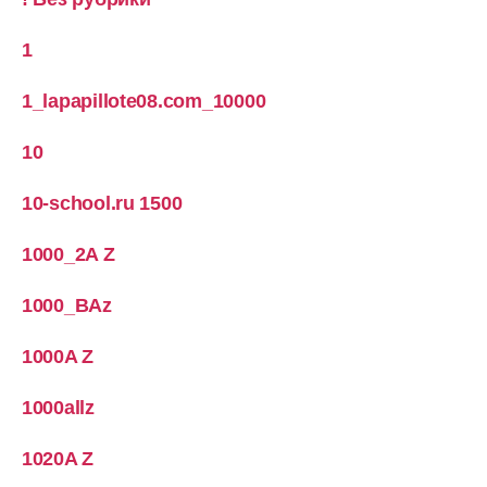
1
1_lapapillote08.com_10000
10
10-school.ru 1500
1000_2A Z
1000_BAz
1000A Z
1000allz
1020A Z