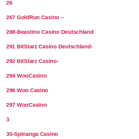
26
267 GoldRun Casino –
288-Beastino Casino Deutschland
291 BitStarz Casino Deutschland-
292 BitStarz Casino-
294 WooCasino
296 Woo Casino
297 WooCasino
3
30-Spinanga Casino