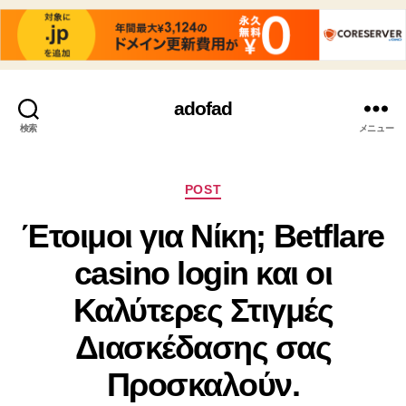
adofad
検索
メニュー
カ
POST
テ
Έτοιμοι για Νίκη; Betflare
ゴ
リ
casino login και οι
ー
Καλύτερες Στιγμές
Διασκέδασης σας
Προσκαλούν.