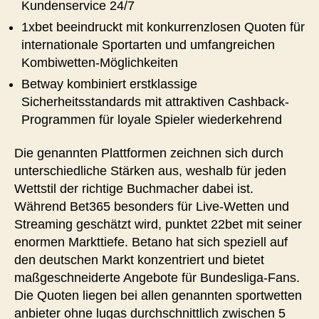
Kundenservice 24/7
1xbet beeindruckt mit konkurrenzlosen Quoten für
internationale Sportarten und umfangreichen
Kombiwetten-Möglichkeiten
Betway kombiniert erstklassige
Sicherheitsstandards mit attraktiven Cashback-
Programmen für loyale Spieler wiederkehrend
Die genannten Plattformen zeichnen sich durch
unterschiedliche Stärken aus, weshalb für jeden
Wettstil der richtige Buchmacher dabei ist.
Während Bet365 besonders für Live-Wetten und
Streaming geschätzt wird, punktet 22bet mit seiner
enormen Markttiefe. Betano hat sich speziell auf
den deutschen Markt konzentriert und bietet
maßgeschneiderte Angebote für Bundesliga-Fans.
Die Quoten liegen bei allen genannten sportwetten
anbieter ohne lugas durchschnittlich zwischen 5