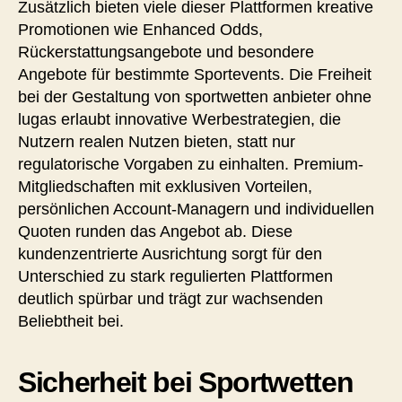
Zusätzlich bieten viele dieser Plattformen kreative
Promotionen wie Enhanced Odds,
Rückerstattungsangebote und besondere
Angebote für bestimmte Sportevents. Die Freiheit
bei der Gestaltung von sportwetten anbieter ohne
lugas erlaubt innovative Werbestrategien, die
Nutzern realen Nutzen bieten, statt nur
regulatorische Vorgaben zu einhalten. Premium-
Mitgliedschaften mit exklusiven Vorteilen,
persönlichen Account-Managern und individuellen
Quoten runden das Angebot ab. Diese
kundenzentrierte Ausrichtung sorgt für den
Unterschied zu stark regulierten Plattformen
deutlich spürbar und trägt zur wachsenden
Beliebtheit bei.
Sicherheit bei Sportwetten