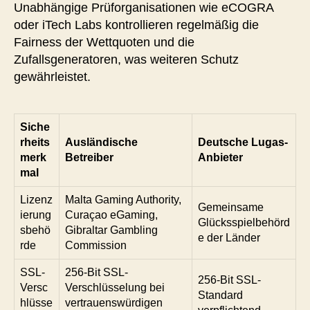
Unabhängige Prüforganisationen wie eCOGRA
oder iTech Labs kontrollieren regelmäßig die
Fairness der Wettquoten und die
Zufallsgeneratoren, was weiteren Schutz
gewährleistet.
Siche
rheits
Ausländische
Deutsche Lugas-
merk
Betreiber
Anbieter
mal
Lizenz
Malta Gaming Authority,
Gemeinsame
ierung
Curaçao eGaming,
Glücksspielbehörd
sbehö
Gibraltar Gambling
e der Länder
rde
Commission
SSL-
256-Bit SSL-
256-Bit SSL-
Versc
Verschlüsselung bei
Standard
hlüsse
vertrauenswürdigen