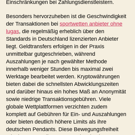
Einschränkungen bei Zahlungsdienstleistern.
Besonders hervorzuheben ist die Geschwindigkeit
der Transaktionen bei
sportwetten anbieter ohne
lugas
, die regelmäßig erheblich über den
Standards in Deutschland lizenzierten Anbieter
liegt. Geldtransfers erfolgen in der Praxis
unmittelbar gutgeschrieben, während
Auszahlungen je nach gewählter Methode
innerhalb weniger Stunden bis maximal zwei
Werktage bearbeitet werden. Kryptowährungen
bieten dabei die schnellsten Abwicklungszeiten
und darüber hinaus ein hohes Maß an Anonymität
sowie niedrige Transaktionsgebühren. Viele
globale Wettplattformen verzichten zudem
komplett auf Gebühren für Ein- und Auszahlungen
oder bieten deutlich höhere Limits als ihre
deutschen Pendants. Diese Bewegungsfreiheit