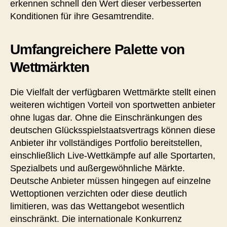
erkennen schnell den Wert dieser verbesserten
Konditionen für ihre Gesamtrendite.
Umfangreichere Palette von
Wettmärkten
Die Vielfalt der verfügbaren Wettmärkte stellt einen
weiteren wichtigen Vorteil von sportwetten anbieter
ohne lugas dar. Ohne die Einschränkungen des
deutschen Glücksspielstaatsvertrags können diese
Anbieter ihr vollständiges Portfolio bereitstellen,
einschließlich Live-Wettkämpfe auf alle Sportarten,
Spezialbets und außergewöhnliche Märkte.
Deutsche Anbieter müssen hingegen auf einzelne
Wettoptionen verzichten oder diese deutlich
limitieren, was das Wettangebot wesentlich
einschränkt. Die internationale Konkurrenz