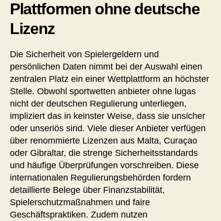
Plattformen ohne deutsche
Lizenz
Die Sicherheit von Spielergeldern und
persönlichen Daten nimmt bei der Auswahl einen
zentralen Platz ein einer Wettplattform an höchster
Stelle. Obwohl sportwetten anbieter ohne lugas
nicht der deutschen Regulierung unterliegen,
impliziert das in keinster Weise, dass sie unsicher
oder unseriös sind. Viele dieser Anbieter verfügen
über renommierte Lizenzen aus Malta, Curaçao
oder Gibraltar, die strenge Sicherheitsstandards
und häufige Überprüfungen vorschreiben. Diese
internationalen Regulierungsbehörden fordern
detaillierte Belege über Finanzstabilität,
Spielerschutzmaßnahmen und faire
Geschäftspraktiken. Zudem nutzen