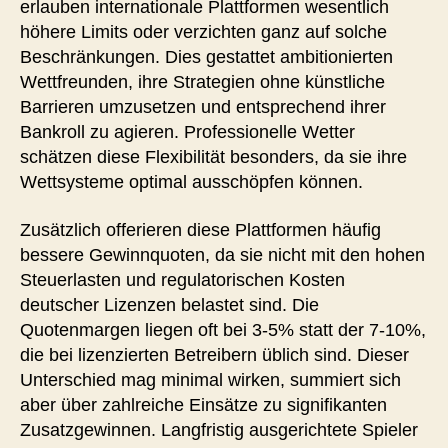
erlauben internationale Plattformen wesentlich
höhere Limits oder verzichten ganz auf solche
Beschränkungen. Dies gestattet ambitionierten
Wettfreunden, ihre Strategien ohne künstliche
Barrieren umzusetzen und entsprechend ihrer
Bankroll zu agieren. Professionelle Wetter
schätzen diese Flexibilität besonders, da sie ihre
Wettsysteme optimal ausschöpfen können.
Zusätzlich offerieren diese Plattformen häufig
bessere Gewinnquoten, da sie nicht mit den hohen
Steuerlasten und regulatorischen Kosten
deutscher Lizenzen belastet sind. Die
Quotenmargen liegen oft bei 3-5% statt der 7-10%,
die bei lizenzierten Betreibern üblich sind. Dieser
Unterschied mag minimal wirken, summiert sich
aber über zahlreiche Einsätze zu signifikanten
Zusatzgewinnen. Langfristig ausgerichtete Spieler