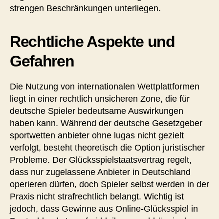
strengen Beschränkungen unterliegen.
Rechtliche Aspekte und
Gefahren
Die Nutzung von internationalen Wettplattformen
liegt in einer rechtlich unsicheren Zone, die für
deutsche Spieler bedeutsame Auswirkungen
haben kann. Während der deutsche Gesetzgeber
sportwetten anbieter ohne lugas nicht gezielt
verfolgt, besteht theoretisch die Option juristischer
Probleme. Der Glücksspielstaatsvertrag regelt,
dass nur zugelassene Anbieter in Deutschland
operieren dürfen, doch Spieler selbst werden in der
Praxis nicht strafrechtlich belangt. Wichtig ist
jedoch, dass Gewinne aus Online-Glücksspiel in