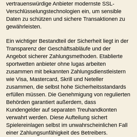
vertrauenswürdige Anbieter modernste SSL-
Verschlüsselungstechnologien ein, um sensible
Daten zu schützen und sichere Transaktionen zu
gewährleisten.
Ein wichtiger Bestandteil der Sicherheit liegt in der
Transparenz der Geschäftsabläufe und der
Angebot sicherer Zahlungsmethoden. Etablierte
sportwetten anbieter ohne lugas arbeiten
zusammen mit bekannten Zahlungsdienstleistern
wie Visa, Mastercard, Skrill und Neteller
zusammen, die selbst hohe Sicherheitsstandards
erfüllen müssen. Die Genehmigung von regulierten
Behörden garantiert außerdem, dass
Kundengelder auf separaten Treuhandkonten
verwahrt werden. Diese Aufteilung sichert
Spielereinlagen selbst im unwahrscheinlichen Fall
einer Zahlungsunfähigkeit des Betreibers.