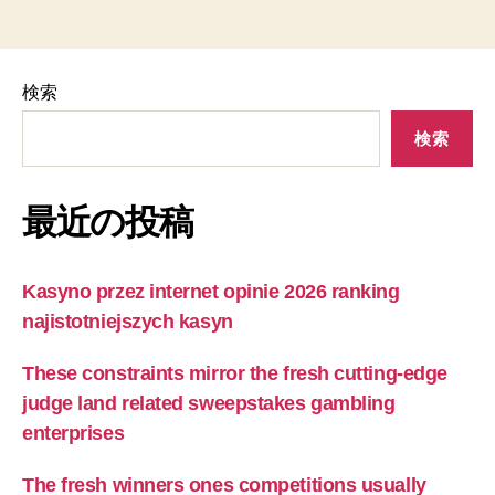
検索
検索
最近の投稿
Kasyno przez internet opinie 2026 ranking
najistotniejszych kasyn
These constraints mirror the fresh cutting-edge
judge land related sweepstakes gambling
enterprises
The fresh winners ones competitions usually