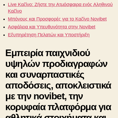
Live Καζίνο: Ζήστε την Ατμόσφαιρα ενός Αληθινού
Καζίνο
Μπόνους και Προσφορές για το Καζίνο Novibet
Ασφάλεια και Υπευθυνότητα στην Novibet
Εξυπηρέτηση Πελατών και Υποστήριξη
Εμπειρία παιχνιδιού
υψηλών προδιαγραφών
και συναρπαστικές
αποδόσεις, αποκλειστικά
με την novibet, την
κορυφαία πλατφόρμα για
αθλητικά στοιχήματα και