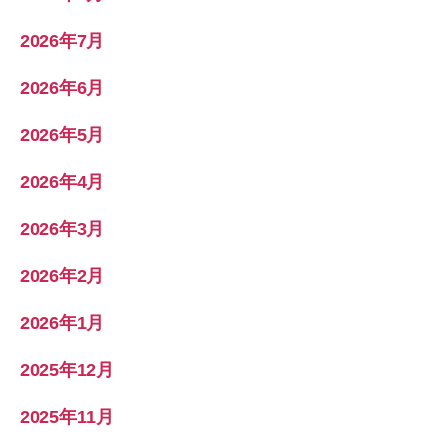
2026年7月
2026年6月
2026年5月
2026年4月
2026年3月
2026年2月
2026年1月
2025年12月
2025年11月