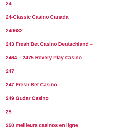
24
24-Classic Casino Canada
240682
243 Fresh Bet Casino Deutschland –
2464 – 2475 Revery Play Casino
247
247 Fresh Bet Casino
249 Gudar Casino
25
250 meilleurs casinos en ligne