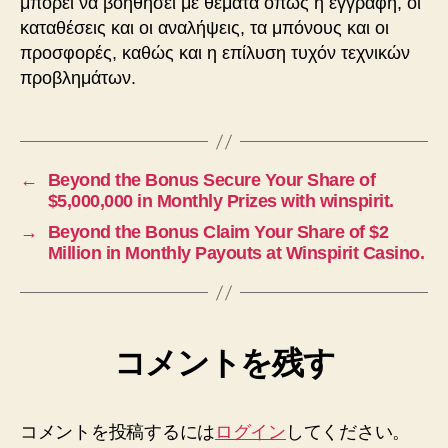
μπορεί να βοηθήσει με θέματα όπως η εγγραφή, οι
καταθέσεις και οι αναλήψεις, τα μπόνους και οι
προσφορές, καθώς και η επίλυση τυχόν τεχνικών
προβλημάτων.
←
Beyond the Bonus Secure Your Share of
$5,000,000 in Monthly Prizes with winspirit.
→
Beyond the Bonus Claim Your Share of $2
Million in Monthly Payouts at Winspirit Casino.
コメントを残す
コメントを投稿するには
ログイン
してください。