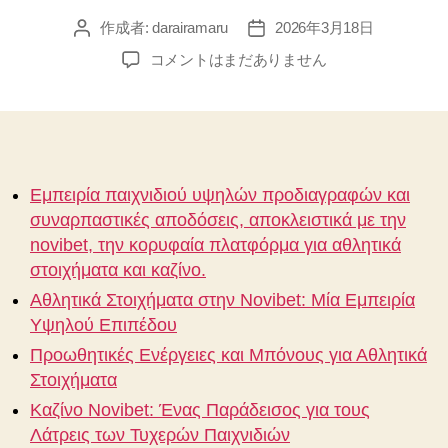
作成者:
darairamaru
2026年3月18日
投
投
稿
稿
Εμπειρία
コメントはまだありません
者
日
παιχνιδιού
υψηλών
προδιαγραφών
και
συναρπαστικές
αποδόσεις,
Εμπειρία παιχνιδιού υψηλών προδιαγραφών και
αποκλειστικά
συναρπαστικές αποδόσεις, αποκλειστικά με την
με
novibet, την κορυφαία πλατφόρμα για αθλητικά
την
στοιχήματα και καζίνο.
novibet,
Αθλητικά Στοιχήματα στην Novibet: Μία Εμπειρία
τη
へ
Υψηλού Επιπέδου
の
Προωθητικές Ενέργειες και Μπόνους για Αθλητικά
Στοιχήματα
Καζίνο Novibet: Ένας Παράδεισος για τους
Λάτρεις των Τυχερών Παιχνιδιών