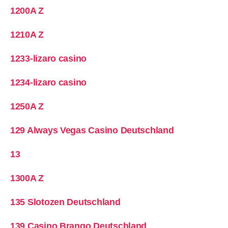
1200A Z
1210A Z
1233-lizaro casino
1234-lizaro casino
1250A Z
129 Always Vegas Casino Deutschland
13
1300A Z
135 Slotozen Deutschland
139 Casino Brango Deutschland