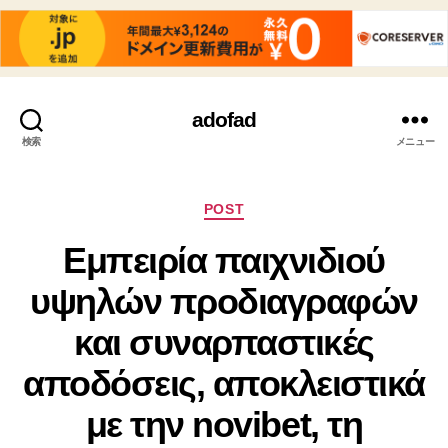
adofad
検索
メニュー
カ
POST
テ
Εμπειρία παιχνιδιού
ゴ
リ
υψηλών προδιαγραφών
ー
και συναρπαστικές
αποδόσεις, αποκλειστικά
με την novibet, τη