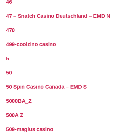
46
47 – Snatch Casino Deutschland – EMD N
470
499-coolzino casino
5
50
50 Spin Casino Canada – EMD S
5000BA_Z
500A Z
509-magius casino