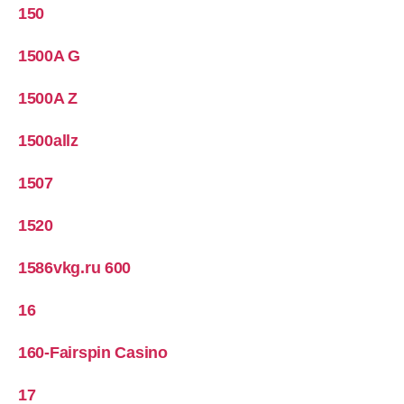
150
1500A G
1500A Z
1500allz
1507
1520
1586vkg.ru 600
16
160-Fairspin Casino
17