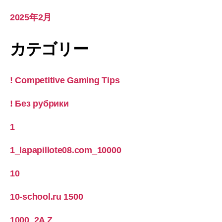
2025年2月
カテゴリー
! Competitive Gaming Tips
! Без рубрики
1
1_lapapillote08.com_10000
10
10-school.ru 1500
1000_2A Z