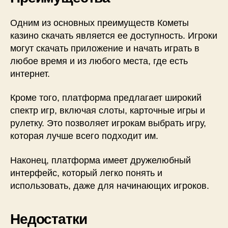
Одним из основных преимуществ Кометы
казино скачать является ее доступность. Игроки
могут скачать приложение и начать играть в
любое время и из любого места, где есть
интернет.
Кроме того, платформа предлагает широкий
спектр игр, включая слоты, карточные игры и
рулетку. Это позволяет игрокам выбрать игру,
которая лучше всего подходит им.
Наконец, платформа имеет дружелюбный
интерфейс, который легко понять и
использовать, даже для начинающих игроков.
Недостатки