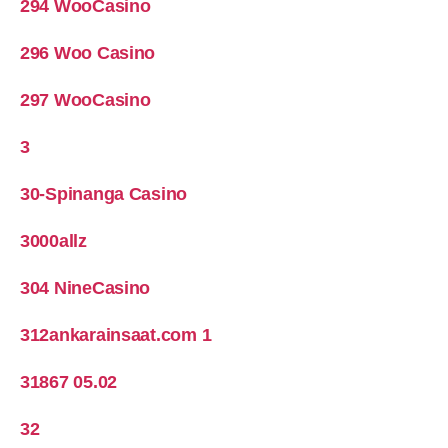
294 WooCasino
296 Woo Casino
297 WooCasino
3
30-Spinanga Casino
3000allz
304 NineCasino
312ankarainsaat.com 1
31867 05.02
32