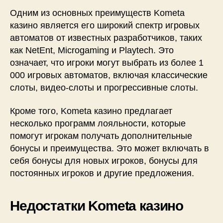
Одним из основных преимуществ Kometa
казино является его широкий спектр игровых
автоматов от известных разработчиков, таких
как NetEnt, Microgaming и Playtech. Это
означает, что игроки могут выбрать из более 1
000 игровых автоматов, включая классические
слоты, видео-слоты и прогрессивные слоты.
Кроме того, Kometa казино предлагает
несколько программ лояльности, которые
помогут игрокам получать дополнительные
бонусы и преимущества. Это может включать в
себя бонусы для новых игроков, бонусы для
постоянных игроков и другие предложения.
Недостатки Kometa казино