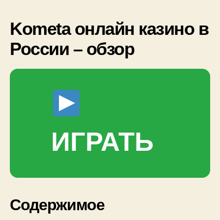
в
России
обзор.5935
Kometa онлайн казино в
へ
России – обзор
の
ИГРАТЬ
Содержимое