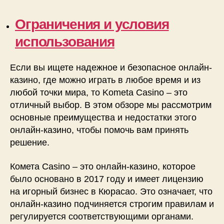
Ограничения и условия
использования
Если вы ищете надежное и безопасное онлайн-
казино, где можно играть в любое время и из
любой точки мира, то Kometa Casino – это
отличный выбор. В этом обзоре мы рассмотрим
основные преимущества и недостатки этого
онлайн-казино, чтобы помочь вам принять
решение.
Комета Casino – это онлайн-казино, которое
было основано в 2017 году и имеет лицензию
на игорный бизнес в Кюрасао. Это означает, что
онлайн-казино подчиняется строгим правилам и
регулируется соответствующими органами.