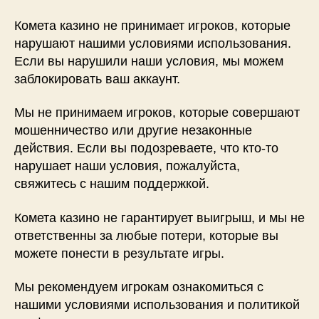
Комета казино не принимает игроков, которые
нарушают нашими условиями использования.
Если вы нарушили наши условия, мы можем
заблокировать ваш аккаунт.
Мы не принимаем игроков, которые совершают
мошенничество или другие незаконные
действия. Если вы подозреваете, что кто-то
нарушает наши условия, пожалуйста,
свяжитесь с нашим поддержкой.
Комета казино не гарантирует выигрыш, и мы не
ответственны за любые потери, которые вы
можете понести в результате игры.
Мы рекомендуем игрокам ознакомиться с
нашими условиями использования и политикой