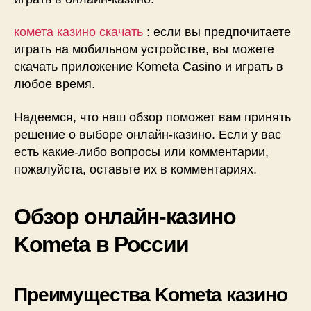
комета казино скачать
: если вы предпочитаете
играть на мобильном устройстве, вы можете
скачать приложение Kometa Casino и играть в
любое время.
Надеемся, что наш обзор поможет вам принять
решение о выборе онлайн-казино. Если у вас
есть какие-либо вопросы или комментарии,
пожалуйста, оставьте их в комментариях.
Обзор онлайн-казино
Kometa в России
Преимущества Kometa казино