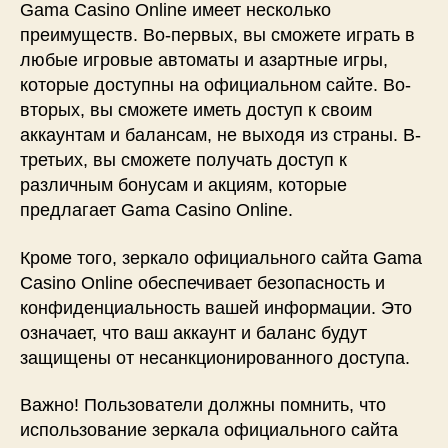
Gama Casino Online имеет несколько
преимуществ. Во-первых, вы сможете играть в
любые игровые автоматы и азартные игры,
которые доступны на официальном сайте. Во-
вторых, вы сможете иметь доступ к своим
аккаунтам и балансам, не выходя из страны. В-
третьих, вы сможете получать доступ к
различным бонусам и акциям, которые
предлагает Gama Casino Online.
Кроме того, зеркало официального сайта Gama
Casino Online обеспечивает безопасность и
конфиденциальность вашей информации. Это
означает, что ваш аккаунт и баланс будут
защищены от несанкционированного доступа.
Важно! Пользователи должны помнить, что
использование зеркала официального сайта