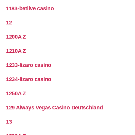
1183-betlive casino
12
1200A Z
1210A Z
1233-lizaro casino
1234-lizaro casino
1250A Z
129 Always Vegas Casino Deutschland
13