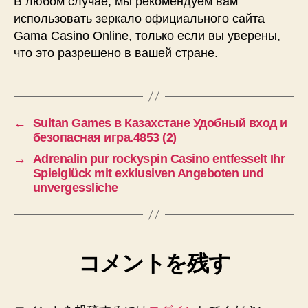
В любом случае, мы рекомендуем вам
использовать зеркало официального сайта
Gama Casino Online, только если вы уверены,
что это разрешено в вашей стране.
←
Sultan Games в Казахстане Удобный вход и
безопасная игра.4853 (2)
→
Adrenalin pur rockyspin Casino entfesselt Ihr
Spielglück mit exklusiven Angeboten und
unvergessliche
コメントを残す