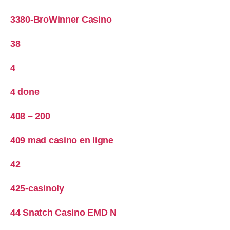
3380-BroWinner Casino
38
4
4 done
408 – 200
409 mad casino en ligne
42
425-casinoly
44 Snatch Casino EMD N