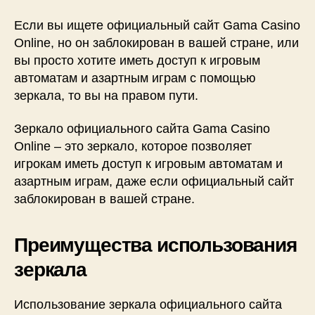
Если вы ищете официальный сайт Gama Casino
Online, но он заблокирован в вашей стране, или
вы просто хотите иметь доступ к игровым
автоматам и азартным играм с помощью
зеркала, то вы на правом пути.
Зеркало официального сайта Gama Casino
Online – это зеркало, которое позволяет
игрокам иметь доступ к игровым автоматам и
азартным играм, даже если официальный сайт
заблокирован в вашей стране.
Преимущества использования
зеркала
Использование зеркала официального сайта