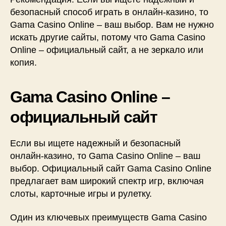
безопасный способ играть в онлайн-казино, то
Gama Casino Online – ваш выбор. Вам не нужно
искать другие сайты, потому что Gama Casino
Online – официальный сайт, а не зеркало или
копия.
Gama Casino Online –
официальный сайт
Если вы ищете надежный и безопасный
онлайн-казино, то Gama Casino Online – ваш
выбор. Официальный сайт Gama Casino Online
предлагает вам широкий спектр игр, включая
слоты, карточные игры и рулетку.
Один из ключевых преимуществ Gama Casino