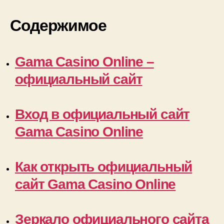
Содержимое
Gama Casino Online –
официальный сайт
Вход в официальный сайт
Gama Casino Online
Как открыть официальный
сайт Gama Casino Online
Зеркало официального сайта