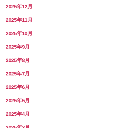
2025年12月
2025年11月
2025年10月
2025年9月
2025年8月
2025年7月
2025年6月
2025年5月
2025年4月
2025年3月