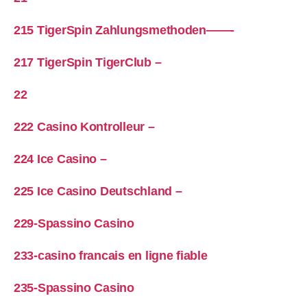
215 TigerSpin Zahlungsmethoden——-
217 TigerSpin TigerClub –
22
222 Casino Kontrolleur –
224 Ice Casino –
225 Ice Casino Deutschland –
229-Spassino Casino
233-casino francais en ligne fiable
235-Spassino Casino