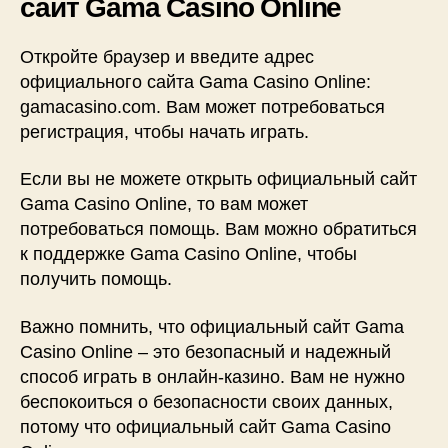
сайт Gama Casino Online
Откройте браузер и введите адрес
официального сайта Gama Casino Online:
gamacasino.com. Вам может потребоваться
регистрация, чтобы начать играть.
Если вы не можете открыть официальный сайт
Gama Casino Online, то вам может
потребоваться помощь. Вам можно обратиться
к поддержке Gama Casino Online, чтобы
получить помощь.
Важно помнить, что официальный сайт Gama
Casino Online – это безопасный и надежный
способ играть в онлайн-казино. Вам не нужно
беспокоиться о безопасности своих данных,
потому что официальный сайт Gama Casino