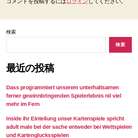
コメントを投稿するには
ログイン
してください。
検索
検索
最近の投稿
Dass programmiert unserem unterhaltsamen
ferner gewinnbringenden Spielerlebnis nil viel
mehr im Fern
Inside ihr Einteilung unser Kartenspiele spricht
adult male bei der sache entweder bei Wettspielen
und Kartenglucksspielen