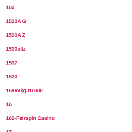
150
1500A G
1500A Z
1500allz
1507
1520
1586vkg.ru 600
16
160-Fairspin Casino
17