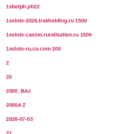
1xbetph.ph22
1xslots-2026.trakholding.ru 1500
1xslots-casino.ruralisation.ru 1500
1xslots-ru.co.com 200
2
20
2000_BAz
2000A Z
2026-07-03
21