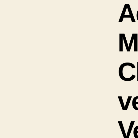
A
M
C
v
V