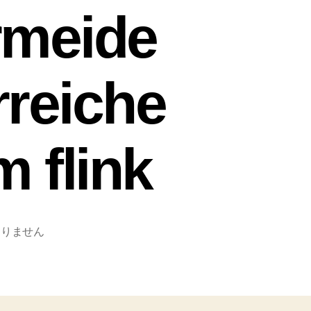
rmeide
rreiche
m flink
ありません