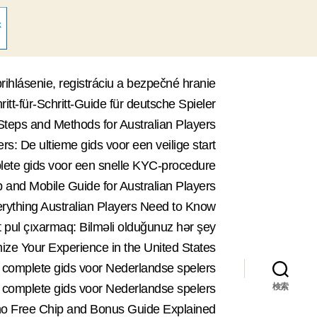
ihlásenie, registráciu a bezpečné hranie
tt‑für‑Schritt‑Guide für deutsche Spieler
teps and Methods for Australian Players
rs: De ultieme gids voor een veilige start
mplete gids voor een snelle KYC-procedure
 and Mobile Guide for Australian Players
rything Australian Players Need to Know
 pul çıxarmaq: Bilməli olduğunuz hər şey
ize Your Experience in the United States
complete gids voor Nederlandse spelers
complete gids voor Nederlandse spelers
検索
no Free Chip and Bonus Guide Explained