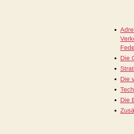
Adre
Verk
Fede
Die 
Stra
Die 
Tech
Die 
Zusä