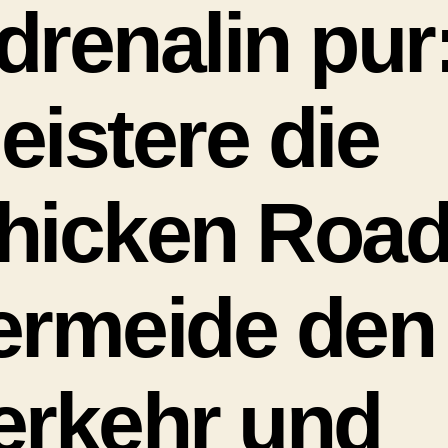
drenalin pur
eistere die
hicken Road
ermeide den
erkehr und