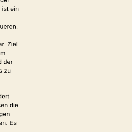
ist ein
e
queren.
r. Ziel
em
d der
s zu
dert
sen die
igen
en. Es