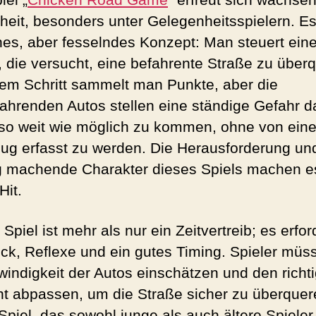
theit, besonders unter Gelegenheitsspielern. Es 
hes, aber fesselndes Konzept: Man steuert ein
 die versucht, eine befahrente Straße zu über
dem Schritt sammelt man Punkte, aber die
fahrenden Autos stellen eine ständige Gefahr da
, so weit wie möglich zu kommen, ohne von ein
ug erfasst zu werden. Die Herausforderung un
g machende Charakter dieses Spiels machen e
Hit.
Spiel ist mehr als nur ein Zeitvertreib; es erfor
ck, Reflexe und ein gutes Timing. Spieler müs
indigkeit der Autos einschätzen und den richt
 abpassen, um die Straße sicher zu überquer
 Spiel, das sowohl junge als auch ältere Spieler