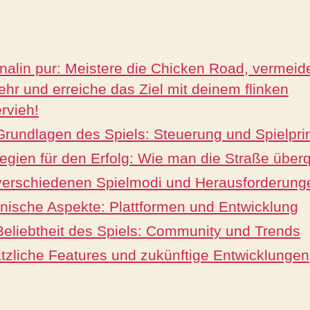
Road,
vermeide
den
Verkehr
nalin pur: Meistere die Chicken Road, vermeid
und
erreiche
ehr und erreiche das Ziel mit deinem flinken
das
rvieh!
Ziel
Grundlagen des Spiels: Steuerung und Spielpri
mit
deinem
tegien für den Erfolg: Wie man die Straße über
flink
verschiedenen Spielmodi und Herausforderung
へ
の
nische Aspekte: Plattformen und Entwicklung
Beliebtheit des Spiels: Community und Trends
tzliche Features und zukünftige Entwicklungen