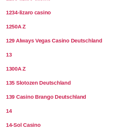
1234-lizaro casino
1250A Z
129 Always Vegas Casino Deutschland
13
1300A Z
135 Slotozen Deutschland
139 Casino Brango Deutschland
14
14-Sol Casino