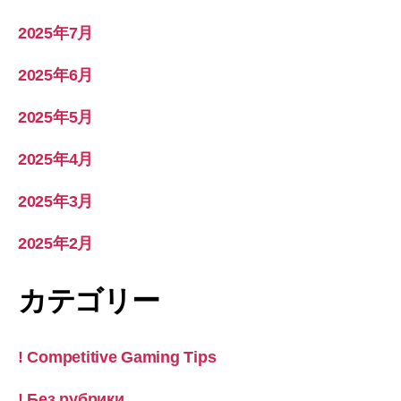
2025年7月
2025年6月
2025年5月
2025年4月
2025年3月
2025年2月
カテゴリー
! Competitive Gaming Tips
! Без рубрики