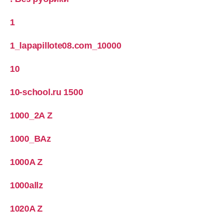
1
1_lapapillote08.com_10000
10
10-school.ru 1500
1000_2A Z
1000_BAz
1000A Z
1000allz
1020A Z