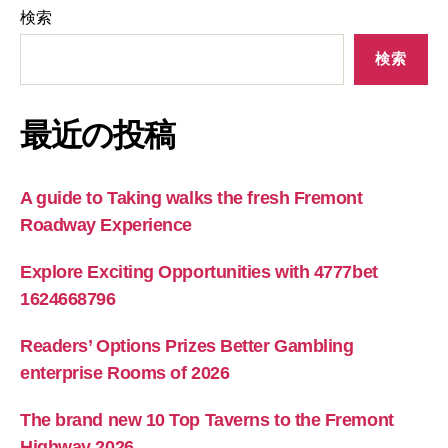
検索
検索
最近の投稿
A guide to Taking walks the fresh Fremont
Roadway Experience
Explore Exciting Opportunities with 4777bet
1624668796
Readers’ Options Prizes Better Gambling
enterprise Rooms of 2026
The brand new 10 Top Taverns to the Fremont
Highway 2026