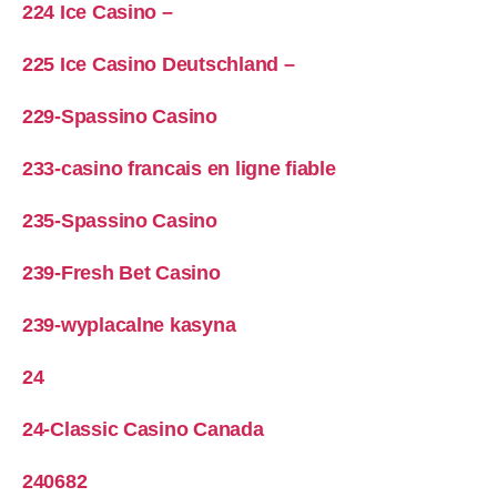
224 Ice Casino –
225 Ice Casino Deutschland –
229-Spassino Casino
233-casino francais en ligne fiable
235-Spassino Casino
239-Fresh Bet Casino
239-wyplacalne kasyna
24
24-Classic Casino Canada
240682