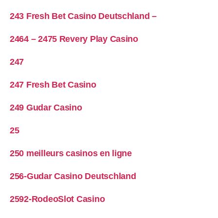
243 Fresh Bet Casino Deutschland –
2464 – 2475 Revery Play Casino
247
247 Fresh Bet Casino
249 Gudar Casino
25
250 meilleurs casinos en ligne
256-Gudar Casino Deutschland
2592-RodeoSlot Casino