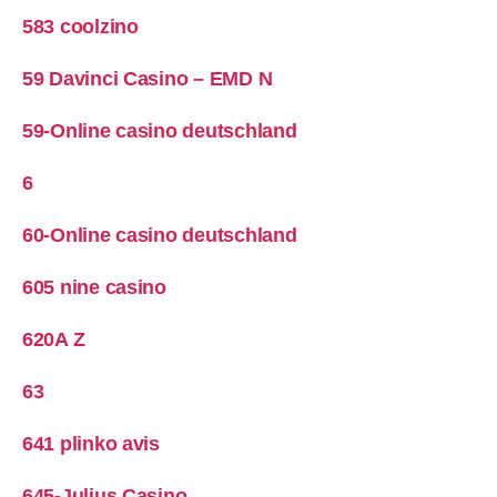
583 coolzino
59 Davinci Casino – EMD N
59-Online casino deutschland
6
60-Online casino deutschland
605 nine casino
620A Z
63
641 plinko avis
645-Julius Casino