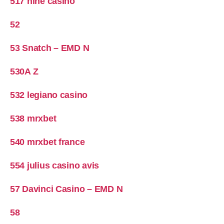
517 nine casino
52
53 Snatch – EMD N
530A Z
532 legiano casino
538 mrxbet
540 mrxbet france
554 julius casino avis
57 Davinci Casino – EMD N
58