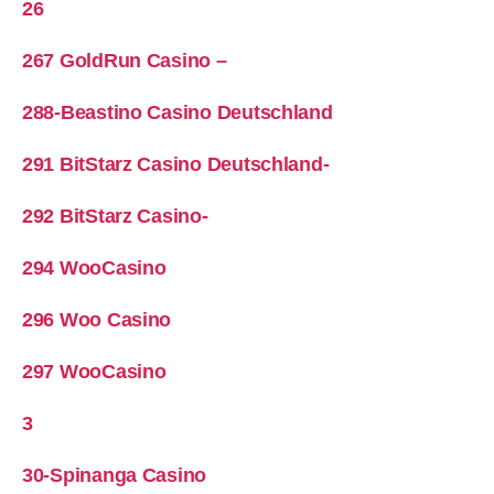
26
267 GoldRun Casino –
288-Beastino Casino Deutschland
291 BitStarz Casino Deutschland-
292 BitStarz Casino-
294 WooCasino
296 Woo Casino
297 WooCasino
3
30-Spinanga Casino