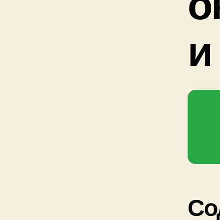
о
и
Со