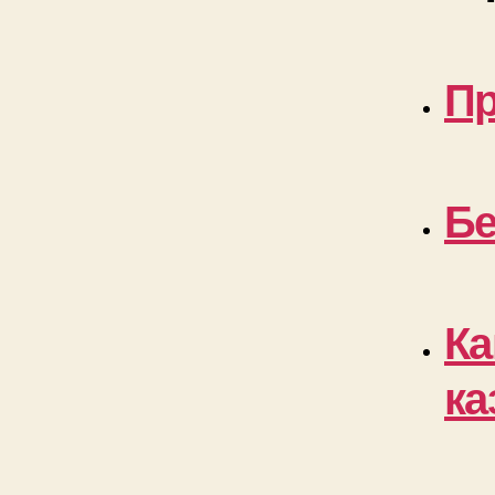
Пр
Бе
Ка
ка