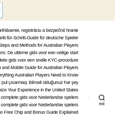
ihlásenie, registráciu a bezpečné hranie
tt‑für‑Schritt‑Guide für deutsche Spieler
teps and Methods for Australian Players
rs: De ultieme gids voor een veilige start
mplete gids voor een snelle KYC-procedure
 and Mobile Guide for Australian Players
rything Australian Players Need to Know
 pul çıxarmaq: Bilməli olduğunuz hər şey
ize Your Experience in the United States
complete gids voor Nederlandse spelers
complete gids voor Nederlandse spelers
検索
no Free Chip and Bonus Guide Explained