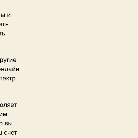
сы и
ить
ть
другие
онлайн
пектр
воляет
 им
о вы
ш счет