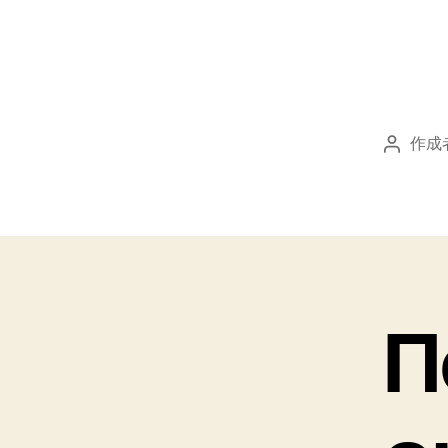
作成
投
稿
者
П