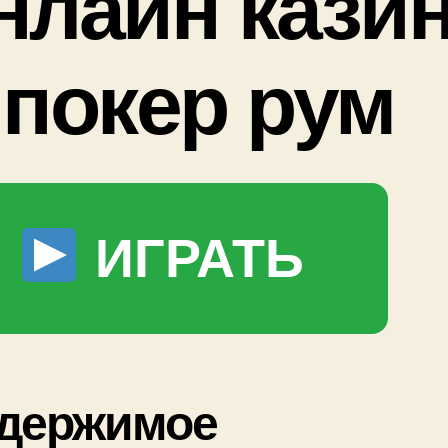
нлайн кази
 покер рум
ИГРАТЬ
держимое