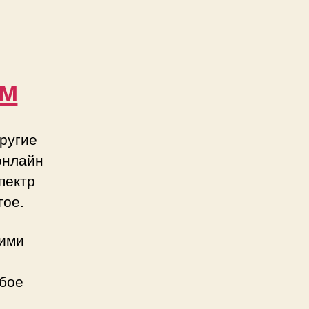
ом
другие
онлайн
пектр
гое.
гими
юбое