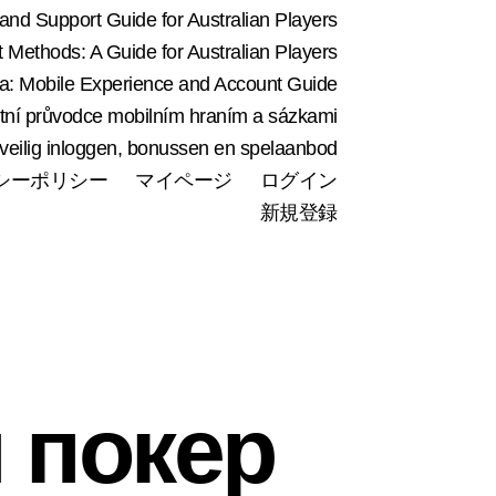
and Support Guide for Australian Players
Methods: A Guide for Australian Players
ia: Mobile Experience and Account Guide
etní průvodce mobilním hraním a sázkami
veilig inloggen, bonussen en spelaanbod
シーポリシー
マイページ
ログイン
新規登録
и покер