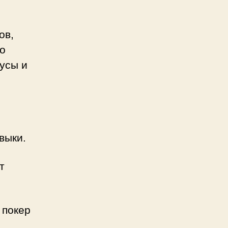
ов,
но
нусы и
выки.
т
 покер