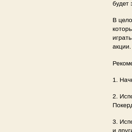
будет
В цело
которы
играть
акции.
Реком
1. Нач
2. Исп
Покерд
3. Исп
и друг