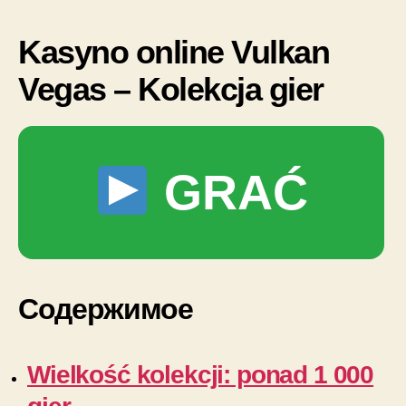
Vegas
Kolekcja
gier.1670
Kasyno online Vulkan
へ
Vegas – Kolekcja gier
の
GRAĆ
Содержимое
Wielkość kolekcji: ponad 1 000