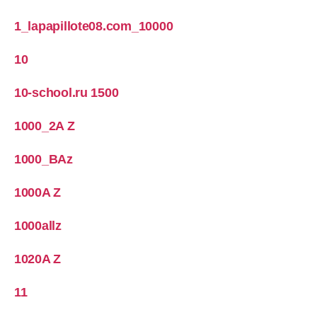
1_lapapillote08.com_10000
10
10-school.ru 1500
1000_2A Z
1000_BAz
1000A Z
1000allz
1020A Z
11