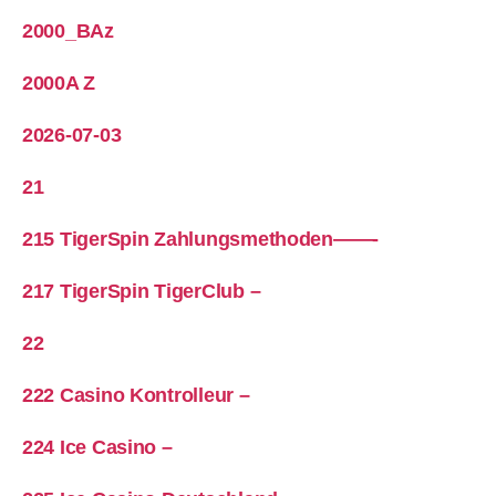
2000_BAz
2000A Z
2026-07-03
21
215 TigerSpin Zahlungsmethoden——-
217 TigerSpin TigerClub –
22
222 Casino Kontrolleur –
224 Ice Casino –