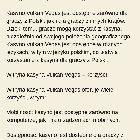
Kasyno Vulkan Vegas jest dostępne zarówno dla
graczy z Polski, jak i dla graczy z innych krajów.
Dzięki temu, gracze mogą korzystać z kasyna,
niezależnie od swojego położenia geograficznego.
Kasyno Vulkan Vegas jest dostępne w różnych
językach, w tym w języku polskim, co ułatwia
korzystanie z kasyna dla graczy z Polski.
Witryna kasyna Vulkan Vegas – korzyści
Witryna kasyna Vulkan Vegas oferuje wiele
korzyści, w tym:
Mobilność: kasyno jest dostępne zarówno na
komputerze, jak i na urządzeniach mobilnych.
Dostępność: kasyno jest dostępne dla graczy z