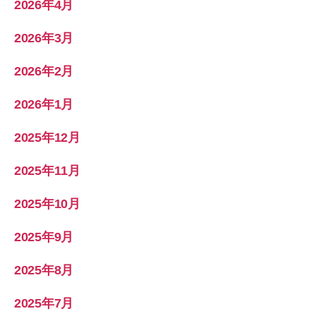
2026年4月
2026年3月
2026年2月
2026年1月
2025年12月
2025年11月
2025年10月
2025年9月
2025年8月
2025年7月