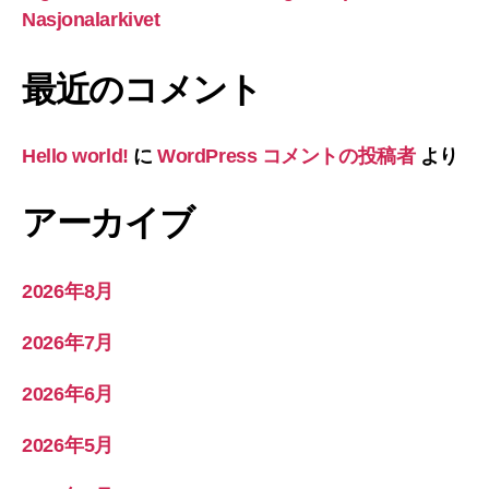
Nasjonalarkivet
最近のコメント
Hello world!
に
WordPress コメントの投稿者
より
アーカイブ
2026年8月
2026年7月
2026年6月
2026年5月