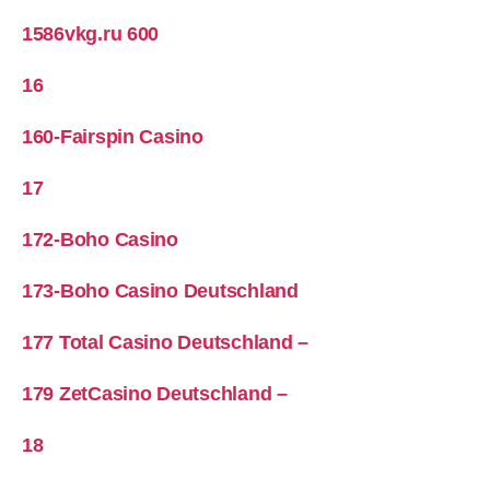
1586vkg.ru 600
16
160-Fairspin Casino
17
172-Boho Casino
173-Boho Casino Deutschland
177 Total Casino Deutschland –
179 ZetCasino Deutschland –
18