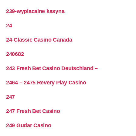
239-wyplacalne kasyna
24
24-Classic Casino Canada
240682
243 Fresh Bet Casino Deutschland –
2464 – 2475 Revery Play Casino
247
247 Fresh Bet Casino
249 Gudar Casino