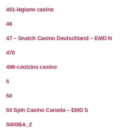
451-legiano casino
46
47 – Snatch Casino Deutschland – EMD N
470
499-coolzino casino
5
50
50 Spin Casino Canada – EMD S
5000BA_Z