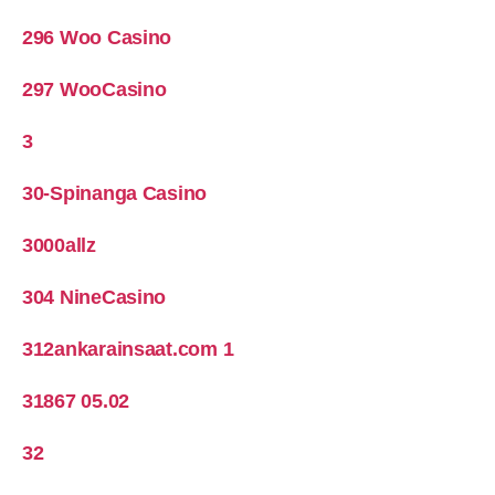
296 Woo Casino
297 WooCasino
3
30-Spinanga Casino
3000allz
304 NineCasino
312ankarainsaat.com 1
31867 05.02
32