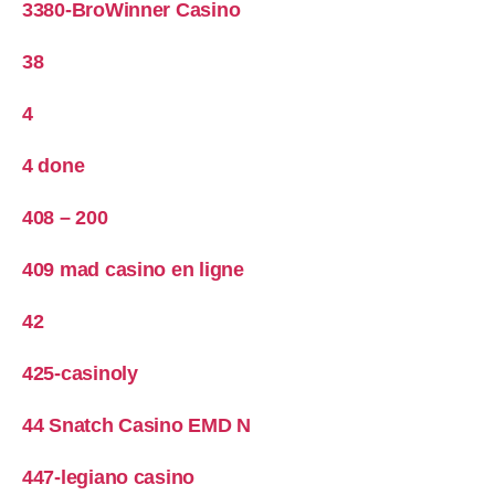
3380-BroWinner Casino
38
4
4 done
408 – 200
409 mad casino en ligne
42
425-casinoly
44 Snatch Casino EMD N
447-legiano casino