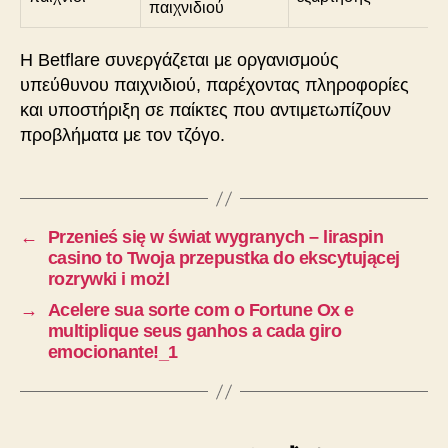
παιχνιδιού
Η Betflare συνεργάζεται με οργανισμούς
υπεύθυνου παιχνιδιού, παρέχοντας πληροφορίες
και υποστήριξη σε παίκτες που αντιμετωπίζουν
προβλήματα με τον τζόγο.
←
Przenieś się w świat wygranych – liraspin
casino to Twoja przepustka do ekscytującej
rozrywki i możl
→
Acelere sua sorte com o Fortune Ox e
multiplique seus ganhos a cada giro
emocionante!_1