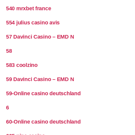
540 mrxbet france
554 julius casino avis
57 Davinci Casino – EMD N
58
583 coolzino
59 Davinci Casino – EMD N
59-Online casino deutschland
6
60-Online casino deutschland