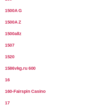
1500A G
1500A Z
1500allz
1507
1520
1586vkg.ru 600
16
160-Fairspin Casino
17