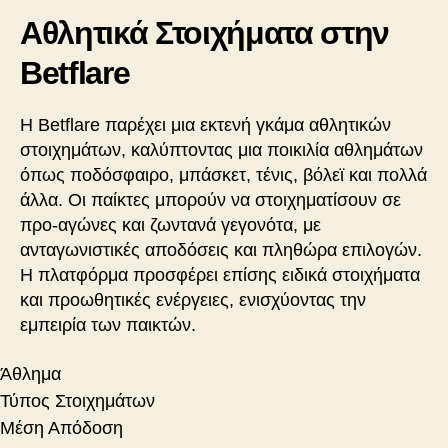
Αθλητικά Στοιχήματα στην
Betflare
Η Betflare παρέχει μια εκτενή γκάμα αθλητικών
στοιχημάτων, καλύπτοντας μια ποικιλία αθλημάτων
όπως ποδόσφαιρο, μπάσκετ, τένις, βόλεϊ και πολλά
άλλα. Οι παίκτες μπορούν να στοιχηματίσουν σε
προ-αγώνες και ζωντανά γεγονότα, με
ανταγωνιστικές αποδόσεις και πληθώρα επιλογών.
Η πλατφόρμα προσφέρει επίσης ειδικά στοιχήματα
και προωθητικές ενέργειες, ενισχύοντας την
εμπειρία των παικτών.
Άθλημα
Τύπος Στοιχημάτων
Μέση Απόδοση