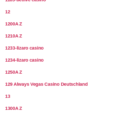
12
1200A Z
1210A Z
1233-lizaro casino
1234-lizaro casino
1250A Z
129 Always Vegas Casino Deutschland
13
1300A Z