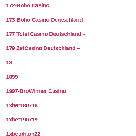
172-Boho Casino
173-Boho Casino Deutschland
177 Total Casino Deutschland –
179 ZetCasino Deutschland –
18
1899
1997-BroWinner Casino
1xbet180718
1xbet190719
1xbetph.ph22