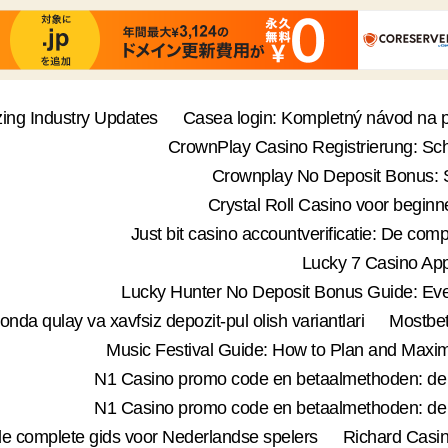
zing Industry Updates
Casea login: Kompletný návod na pr
CrownPlay Casino Registrierung: Schri
Crownplay No Deposit Bonus: S
Crystal Roll Casino voor beginne
Just bit casino accountverificatie: De co
Lucky 7 Casino App
Lucky Hunter No Deposit Bonus Guide: Eve
onda qulay va xavfsiz depozit‑pul olish variantlari
Mostbet
Music Festival Guide: How to Plan and Maxim
N1 Casino promo code en betaalmethoden: de 
N1 Casino promo code en betaalmethoden: de 
e complete gids voor Nederlandse spelers
Richard Casi