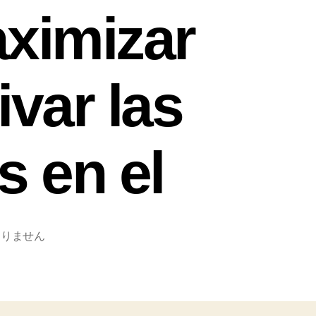
aximizar
var las
s en el
ありません