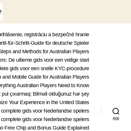
ihlásenie, registráciu a bezpečné hranie
tt‑für‑Schritt‑Guide für deutsche Spieler
teps and Methods for Australian Players
rs: De ultieme gids voor een veilige start
mplete gids voor een snelle KYC-procedure
 and Mobile Guide for Australian Players
rything Australian Players Need to Know
 pul çıxarmaq: Bilməli olduğunuz hər şey
ize Your Experience in the United States
complete gids voor Nederlandse spelers
complete gids voor Nederlandse spelers
検索
no Free Chip and Bonus Guide Explained