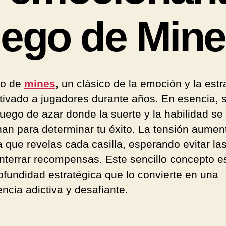
uego de Mine
go de
mines
, un clásico de la emoción y la estr
tivado a jugadores durante años. En esencia, s
juego de azar donde la suerte y la habilidad se
an para determinar tu éxito. La tensión aumen
 que revelas cada casilla, esperando evitar la
nterrar recompensas. Este sencillo concepto 
ofundidad estratégica que lo convierte en una
ncia adictiva y desafiante.