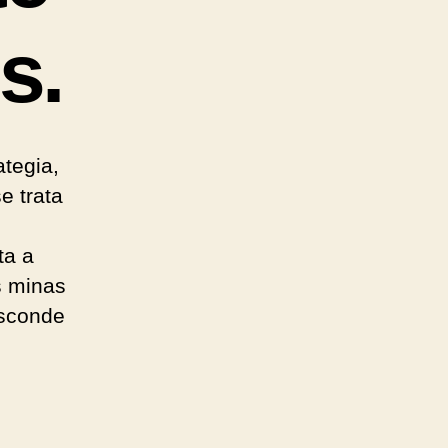
s.
ategia,
e trata
ta a
s minas
esconde