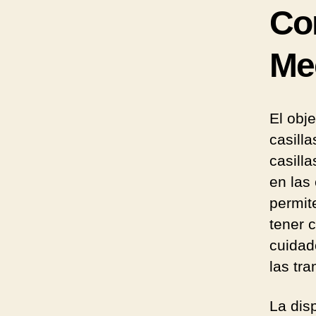
Co
Me
El obje
casill
casill
en las
permit
tener c
cuidad
las tr
La disp