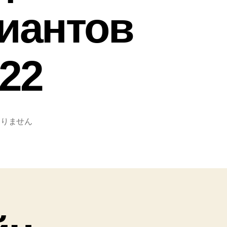
иантов
022
ありません