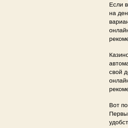
Если 
на ден
вариан
онлайн
рекоме
Казино
автома
свой д
онлайн
рекоме
Вот по
Первы
удобст