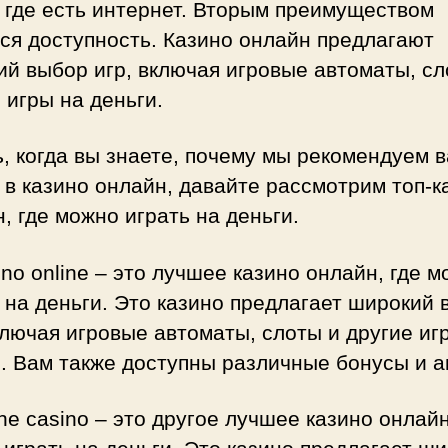
 где есть интернет. Вторым преимуществом
ся доступность. Казино онлайн предлагают
й выбор игр, включая игровые автоматы, сл
 игры на деньги.
, когда вы знаете, почему мы рекомендуем 
 в казино онлайн, давайте рассмотрим топ-к
, где можно играть на деньги.
ino online – это лучшее казино онлайн, где 
 на деньги. Это казино предлагает широкий
ключая игровые автоматы, слоты и другие иг
. Вам также доступны различные бонусы и а
ine casino – это другое лучшее казино онлайн