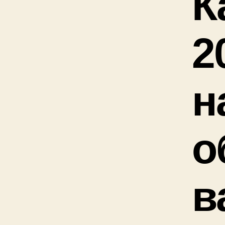
К
2
н
о
в