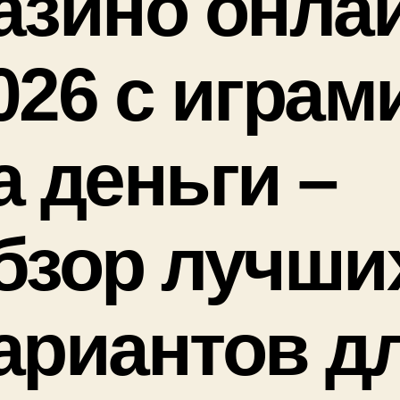
азино онла
ставок.1022
へ
の
026 с играм
а деньги –
бзор лучши
ариантов д