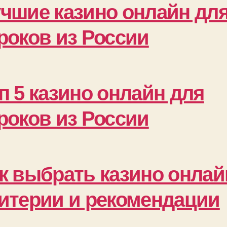
чшие казино онлайн дл
роков из России
п 5 казино онлайн для
роков из России
к выбрать казино онлай
итерии и рекомендации