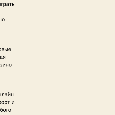
играть
но
ровые
дая
азино
нлайн.
орт и
юбого