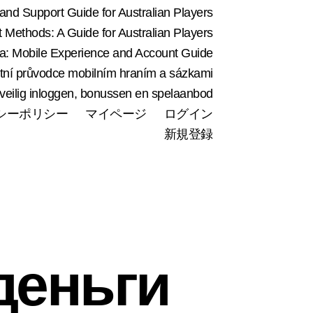
and Support Guide for Australian Players
Methods: A Guide for Australian Players
ia: Mobile Experience and Account Guide
etní průvodce mobilním hraním a sázkami
veilig inloggen, bonussen en spelaanbod
シーポリシー
マイページ
ログイン
新規登録
деньги