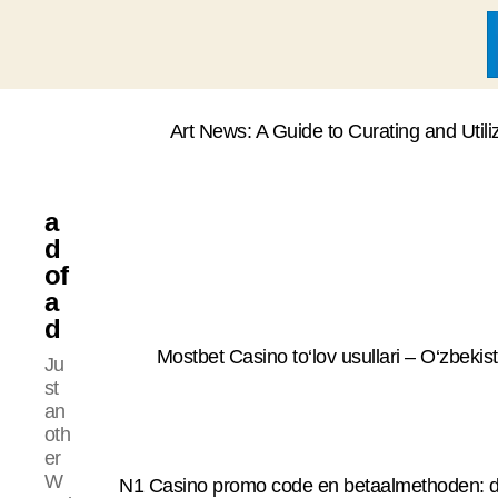
Art News: A Guide to Curating and Utili
a
d
of
a
d
Mostbet Casino to‘lov usullari – O‘zbekist
Ju
st
an
oth
er
W
N1 Casino promo code en betaalmethoden: d