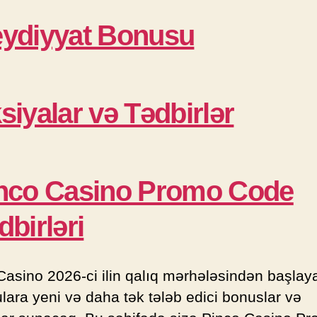
ydiyyat Bonusu
siyalar və Tədbirlər
nco Casino Promo Code
dbirləri
Casino 2026-ci ilin qalıq mərhələsindən başlay
lara yeni və daha tək tələb edici bonuslar və