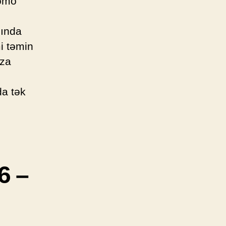
romo
sında
i təmin
ıza
da tək
6 –