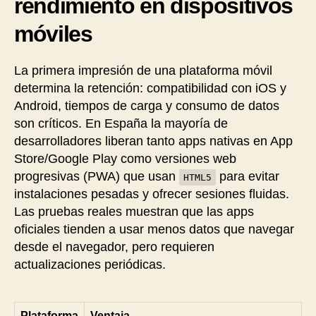
rendimiento en dispositivos
móviles
La primera impresión de una plataforma móvil
determina la retención: compatibilidad con iOS y
Android, tiempos de carga y consumo de datos
son críticos. En España la mayoría de
desarrolladores liberan tanto apps nativas en App
Store/Google Play como versiones web
progresivas (PWA) que usan
para evitar
HTML5
instalaciones pesadas y ofrecer sesiones fluidas.
Las pruebas reales muestran que las apps
oficiales tienden a usar menos datos que navegar
desde el navegador, pero requieren
actualizaciones periódicas.
Plataforma
Ventaja