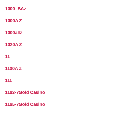
1000_BAz
1000A Z
1000allz
1020A Z
11
1100A Z
111
1163-7Gold Casino
1165-7Gold Casino