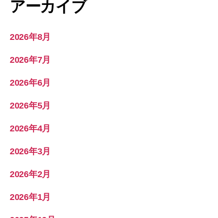
アーカイブ
2026年8月
2026年7月
2026年6月
2026年5月
2026年4月
2026年3月
2026年2月
2026年1月