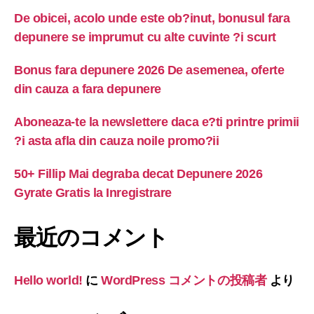
De obicei, acolo unde este ob?inut, bonusul fara
depunere se imprumut cu alte cuvinte ?i scurt
Bonus fara depunere 2026 De asemenea, oferte
din cauza a fara depunere
Aboneaza-te la newslettere daca e?ti printre primii
?i asta afla din cauza noile promo?ii
50+ Fillip Mai degraba decat Depunere 2026
Gyrate Gratis la Inregistrare
最近のコメント
Hello world!
に
WordPress コメントの投稿者
より