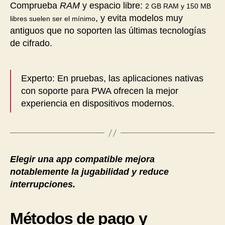
Comprueba
RAM
y espacio libre:
2 GB RAM y 150 MB
, y evita modelos muy
libres suelen ser el mínimo
antiguos que no soporten las últimas tecnologías
de cifrado.
Experto: En pruebas, las aplicaciones nativas
con soporte para PWA ofrecen la mejor
experiencia en dispositivos modernos.
Elegir una app compatible mejora
notablemente la jugabilidad y reduce
interrupciones.
Métodos de pago y