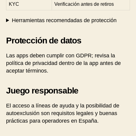
KYC
Verificación antes de retiros
Herramientas recomendadas de protección
Protección de datos
Las apps deben cumplir con GDPR; revisa la
política de privacidad dentro de la app antes de
aceptar términos.
Juego responsable
El acceso a líneas de ayuda y la posibilidad de
autoexclusión son requisitos legales y buenas
prácticas para operadores en España.