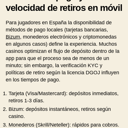
velocidad de retiros en móvil
Para jugadores en España la disponibilidad de
métodos de pago locales (tarjetas bancarias,
Bizum
, monederos electrónicos y criptomonedas
en algunos casos) define la experiencia. Muchos
casinos optimizan el flujo de depósito dentro de la
app para que el proceso sea de menos de un
minuto; sin embargo, la verificación KYC y
políticas de retiro según la licencia DGOJ influyen
en los tiempos de pago.
Tarjeta (Visa/Mastercard): depósitos inmediatos,
retiros 1-3 días.
Bizum: depósitos instantáneos, retiros según
casino.
Monederos (Skrill/Neteller): rápidos para cobros.