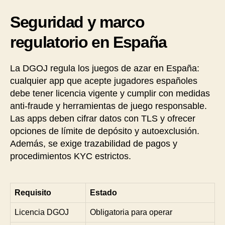
Seguridad y marco
regulatorio en España
La DGOJ regula los juegos de azar en España:
cualquier app que acepte jugadores españoles
debe tener licencia vigente y cumplir con medidas
anti-fraude y herramientas de juego responsable.
Las apps deben cifrar datos con TLS y ofrecer
opciones de límite de depósito y autoexclusión.
Además, se exige trazabilidad de pagos y
procedimientos KYC estrictos.
Requisito
Estado
Licencia DGOJ
Obligatoria para operar