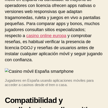
operadores con licencia ofrecen apps nativas o
versiones web responsivas que adaptan
tragamonedas, ruleta y juegos en vivo a pantallas
pequeñas. Para comparar apps y bonos, muchos
jugadores consultan sitios especializados;
respecto a
casino online europa
y comprobar
reseñas, es habitual verificar la presencia de
licencia DGOJ y reseñas de usuarios antes de
instalar cualquier aplicación móvil y seguir jugando
con confianza.
Jugadores en España usando aplicaciones móviles para
acceder a casinos desde el tren o casa.
Compatibilidad y