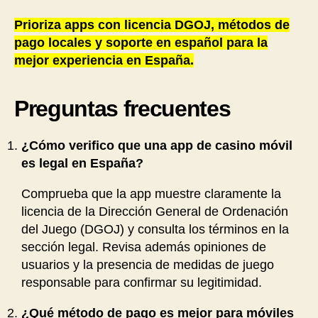
Prioriza apps con licencia DGOJ, métodos de
pago locales y soporte en español para la
mejor experiencia en España.
Preguntas frecuentes
¿Cómo verifico que una app de casino móvil
es legal en España?
Comprueba que la app muestre claramente la
licencia de la Dirección General de Ordenación
del Juego (DGOJ) y consulta los términos en la
sección legal. Revisa además opiniones de
usuarios y la presencia de medidas de juego
responsable para confirmar su legitimidad.
¿Qué método de pago es mejor para móviles