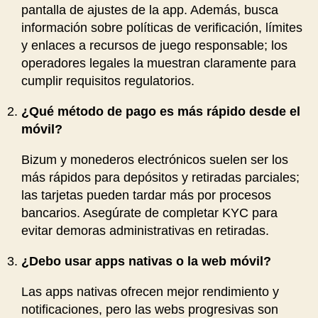
pantalla de ajustes de la app. Además, busca
información sobre políticas de verificación, límites
y enlaces a recursos de juego responsable; los
operadores legales la muestran claramente para
cumplir requisitos regulatorios.
¿Qué método de pago es más rápido desde el
móvil?
Bizum y monederos electrónicos suelen ser los
más rápidos para depósitos y retiradas parciales;
las tarjetas pueden tardar más por procesos
bancarios. Asegúrate de completar KYC para
evitar demoras administrativas en retiradas.
¿Debo usar apps nativas o la web móvil?
Las apps nativas ofrecen mejor rendimiento y
notificaciones, pero las webs progresivas son