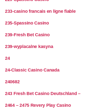
233-casino francais en ligne fiable
235-Spassino Casino
239-Fresh Bet Casino
239-wyplacalne kasyna
24
24-Classic Casino Canada
240682
243 Fresh Bet Casino Deutschland –
2464 – 2475 Revery Play Casino