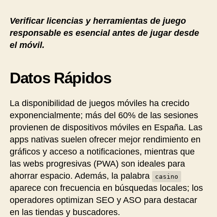
Verificar licencias y herramientas de juego
responsable es esencial antes de jugar desde
el móvil.
Datos Rápidos
La disponibilidad de juegos móviles ha crecido
exponencialmente; más del 60% de las sesiones
provienen de dispositivos móviles en España. Las
apps nativas suelen ofrecer mejor rendimiento en
gráficos y acceso a notificaciones, mientras que
las webs progresivas (PWA) son ideales para
ahorrar espacio. Además, la palabra
casino
aparece con frecuencia en búsquedas locales; los
operadores optimizan SEO y ASO para destacar
en las tiendas y buscadores.