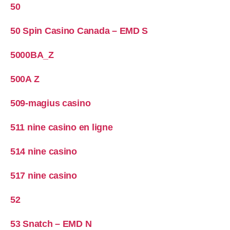
50
50 Spin Casino Canada – EMD S
5000BA_Z
500A Z
509-magius casino
511 nine casino en ligne
514 nine casino
517 nine casino
52
53 Snatch – EMD N