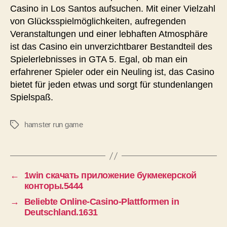
Casino in Los Santos aufsuchen. Mit einer Vielzahl
von Glücksspielmöglichkeiten, aufregenden
Veranstaltungen und einer lebhaften Atmosphäre
ist das Casino ein unverzichtbarer Bestandteil des
Spielerlebnisses in GTA 5. Egal, ob man ein
erfahrener Spieler oder ein Neuling ist, das Casino
bietet für jeden etwas und sorgt für stundenlangen
Spielspaß.
hamster run game
タ
グ
←
1win скачать приложение букмекерской
конторы.5444
→
Beliebte Online-Casino-Plattformen in
Deutschland.1631