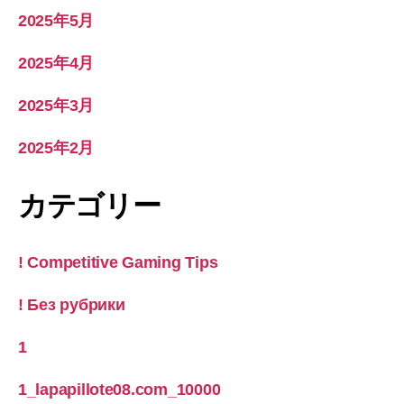
2025年5月
2025年4月
2025年3月
2025年2月
カテゴリー
! Competitive Gaming Tips
! Без рубрики
1
1_lapapillote08.com_10000