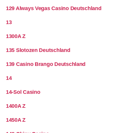
129 Always Vegas Casino Deutschland
13
1300A Z
135 Slotozen Deutschland
139 Casino Brango Deutschland
14
14-Sol Casino
1400A Z
1450A Z