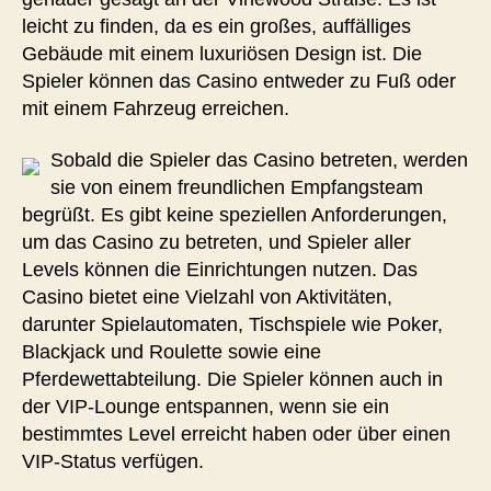
leicht zu finden, da es ein großes, auffälliges
Gebäude mit einem luxuriösen Design ist. Die
Spieler können das Casino entweder zu Fuß oder
mit einem Fahrzeug erreichen.
Sobald die Spieler das Casino betreten, werden
sie von einem freundlichen Empfangsteam
begrüßt. Es gibt keine speziellen Anforderungen,
um das Casino zu betreten, und Spieler aller
Levels können die Einrichtungen nutzen. Das
Casino bietet eine Vielzahl von Aktivitäten,
darunter Spielautomaten, Tischspiele wie Poker,
Blackjack und Roulette sowie eine
Pferdewettabteilung. Die Spieler können auch in
der VIP-Lounge entspannen, wenn sie ein
bestimmtes Level erreicht haben oder über einen
VIP-Status verfügen.