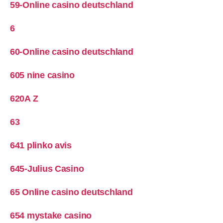
59-Online casino deutschland
6
60-Online casino deutschland
605 nine casino
620A Z
63
641 plinko avis
645-Julius Casino
65 Online casino deutschland
654 mystake casino