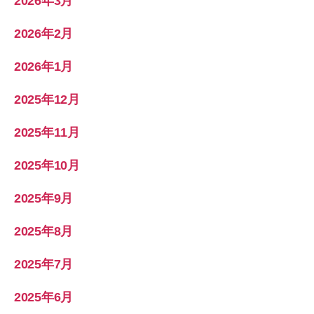
2026年3月
2026年2月
2026年1月
2025年12月
2025年11月
2025年10月
2025年9月
2025年8月
2025年7月
2025年6月