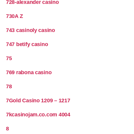
728-alexander casino
730A Z
743 casinoly casino
747 betify casino
75
769 rabona casino
78
7Gold Casino 1209 – 1217
7kcasinojam.co.com 4004
8