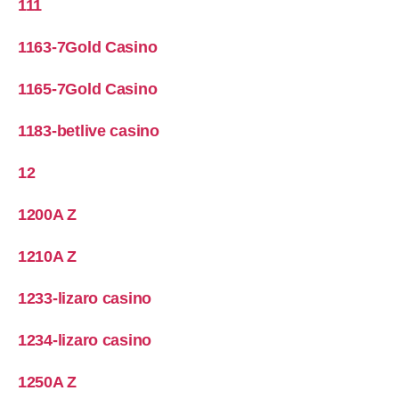
111
1163-7Gold Casino
1165-7Gold Casino
1183-betlive casino
12
1200A Z
1210A Z
1233-lizaro casino
1234-lizaro casino
1250A Z