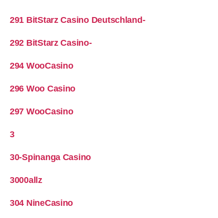
291 BitStarz Casino Deutschland-
292 BitStarz Casino-
294 WooCasino
296 Woo Casino
297 WooCasino
3
30-Spinanga Casino
3000allz
304 NineCasino