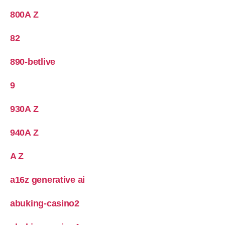
800A Z
82
890-betlive
9
930A Z
940A Z
A Z
a16z generative ai
abuking-casino2