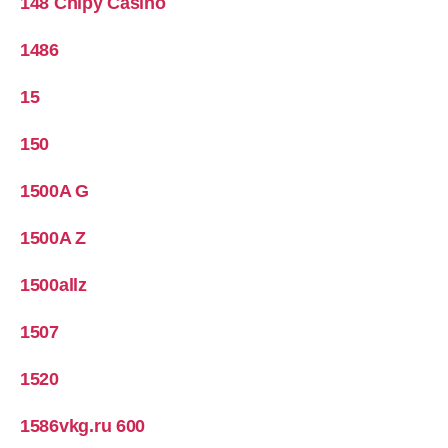
148 Chipy Casino
1486
15
150
1500A G
1500A Z
1500allz
1507
1520
1586vkg.ru 600