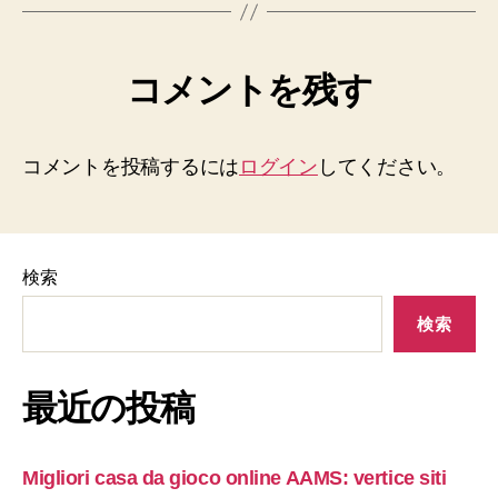
コメントを残す
コメントを投稿するには
ログイン
してください。
検索
検索
最近の投稿
Migliori casa da gioco online AAMS: vertice siti