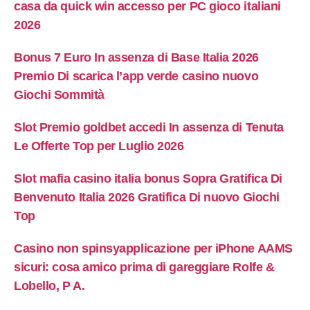
casa da quick win accesso per PC gioco italiani
2026
Bonus 7 Euro In assenza di Base Italia 2026
Premio Di scarica l’app verde casino nuovo
Giochi Sommità
Slot Premio goldbet accedi In assenza di Tenuta
Le Offerte Top per Luglio 2026
Slot mafia casino italia bonus Sopra Gratifica Di
Benvenuto Italia 2026 Gratifica Di nuovo Giochi
Top
Casino non spinsyapplicazione per iPhone AAMS
sicuri: cosa amico prima di gareggiare Rolfe &
Lobello, P A.