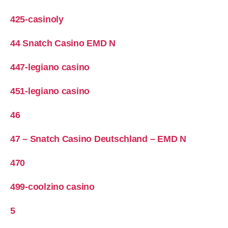
425-casinoly
44 Snatch Casino EMD N
447-legiano casino
451-legiano casino
46
47 – Snatch Casino Deutschland – EMD N
470
499-coolzino casino
5