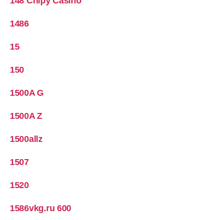
148 Chipy Casino
1486
15
150
1500A G
1500A Z
1500allz
1507
1520
1586vkg.ru 600