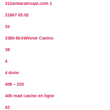
312ankarainsaat.com 1
31867 05.02
32
3380-BroWinner Casino
38
4
4 done
408 – 200
409 mad casino en ligne
42