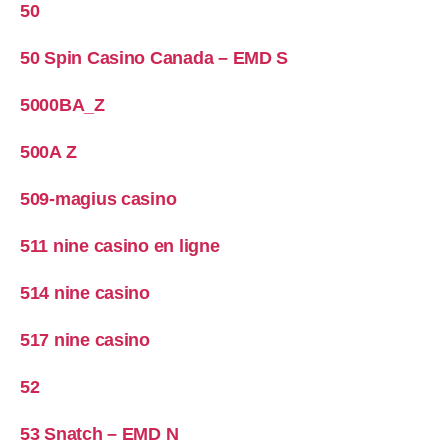
50
50 Spin Casino Canada – EMD S
5000BA_Z
500A Z
509-magius casino
511 nine casino en ligne
514 nine casino
517 nine casino
52
53 Snatch – EMD N