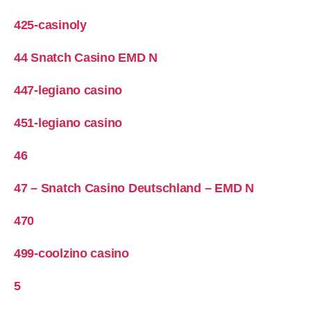
425-casinoly
44 Snatch Casino EMD N
447-legiano casino
451-legiano casino
46
47 – Snatch Casino Deutschland – EMD N
470
499-coolzino casino
5