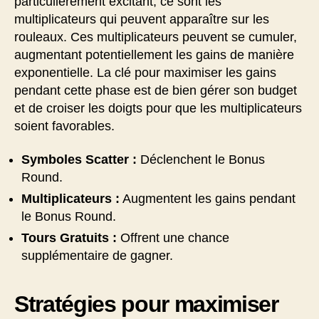
particulièrement excitant, ce sont les
multiplicateurs qui peuvent apparaître sur les
rouleaux. Ces multiplicateurs peuvent se cumuler,
augmentant potentiellement les gains de manière
exponentielle. La clé pour maximiser les gains
pendant cette phase est de bien gérer son budget
et de croiser les doigts pour que les multiplicateurs
soient favorables.
Symboles Scatter :
Déclenchent le Bonus
Round.
Multiplicateurs :
Augmentent les gains pendant
le Bonus Round.
Tours Gratuits :
Offrent une chance
supplémentaire de gagner.
Stratégies pour maximiser