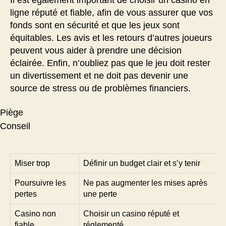
ligne réputé et fiable, afin de vous assurer que vos
fonds sont en sécurité et que les jeux sont
équitables. Les avis et les retours d’autres joueurs
peuvent vous aider à prendre une décision
éclairée. Enfin, n’oubliez pas que le jeu doit rester
un divertissement et ne doit pas devenir une
source de stress ou de problèmes financiers.
Piège
Conseil
Miser trop
Définir un budget clair et s’y tenir
Poursuivre les
Ne pas augmenter les mises après
pertes
une perte
Casino non
Choisir un casino réputé et
fiable
réglementé