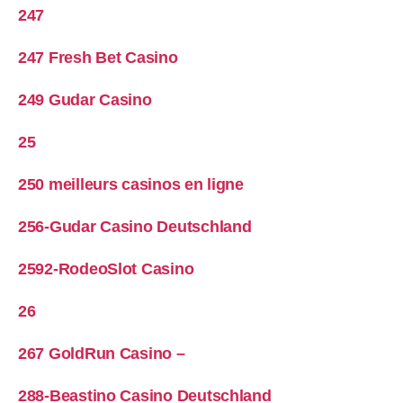
247
247 Fresh Bet Casino
249 Gudar Casino
25
250 meilleurs casinos en ligne
256-Gudar Casino Deutschland
2592-RodeoSlot Casino
26
267 GoldRun Casino –
288-Beastino Casino Deutschland