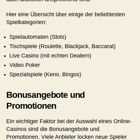
Hier eine Übersicht über einige der beliebtesten
Spielkategorien:
Spielautomaten (Slots)
Tischspiele (Roulette, Blackjack, Baccarat)
Live Casino (mit echten Dealern)
Video Poker
Spezialspiele (Keno, Bingos)
Bonusangebote und
Promotionen
Ein wichtiger Faktor bei der Auswahl eines Online-
Casinos sind die Bonusangebote und
Promotionen. Viele Anbieter locken neue Spieler