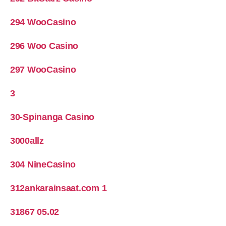
294 WooCasino
296 Woo Casino
297 WooCasino
3
30-Spinanga Casino
3000allz
304 NineCasino
312ankarainsaat.com 1
31867 05.02