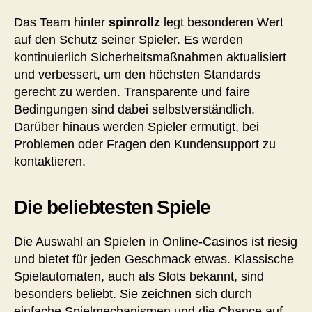
Das Team hinter
spinrollz
legt besonderen Wert
auf den Schutz seiner Spieler. Es werden
kontinuierlich Sicherheitsmaßnahmen aktualisiert
und verbessert, um den höchsten Standards
gerecht zu werden. Transparente und faire
Bedingungen sind dabei selbstverständlich.
Darüber hinaus werden Spieler ermutigt, bei
Problemen oder Fragen den Kundensupport zu
kontaktieren.
Die beliebtesten Spiele
Die Auswahl an Spielen in Online-Casinos ist riesig
und bietet für jeden Geschmack etwas. Klassische
Spielautomaten, auch als Slots bekannt, sind
besonders beliebt. Sie zeichnen sich durch
einfache Spielmechanismen und die Chance auf