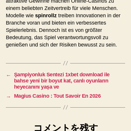
attraktive Gewinne machen Online-Casinos zu
einem beliebten Zeitvertreib für viele Menschen.
Modelle wie
spinrollz
treiben Innovationen in der
Branche voran und bieten ein verbessertes
Spielerlebnis. Dennoch ist es von größter
Bedeutung, das Spiel verantwortungsvoll zu
genießen und sich der Risiken bewusst zu sein.
←
Şampiyonluk Sentezi 1xbet download ile
bahse yeni bir boyut kat, canlı oyunların
heyecanını yaşa ve
→
Magius Casino : Tout Savoir En 2026
コメントを残す