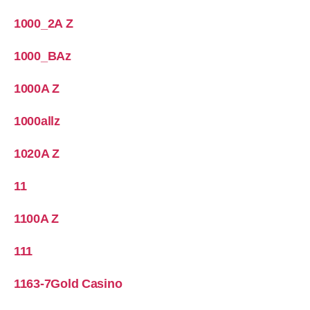
1000_2A Z
1000_BAz
1000A Z
1000allz
1020A Z
11
1100A Z
111
1163-7Gold Casino