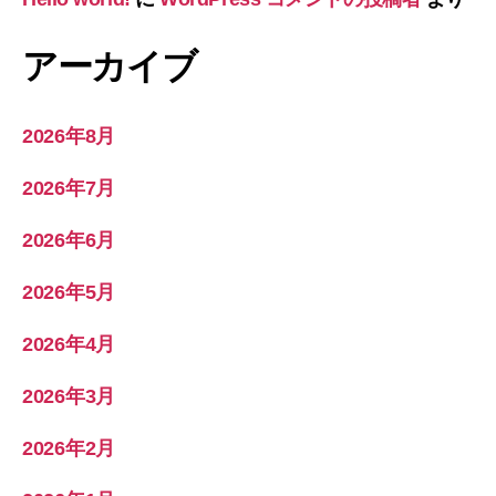
アーカイブ
2026年8月
2026年7月
2026年6月
2026年5月
2026年4月
2026年3月
2026年2月