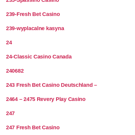
239-Fresh Bet Casino
239-wyplacalne kasyna
24
24-Classic Casino Canada
240682
243 Fresh Bet Casino Deutschland –
2464 – 2475 Revery Play Casino
247
247 Fresh Bet Casino