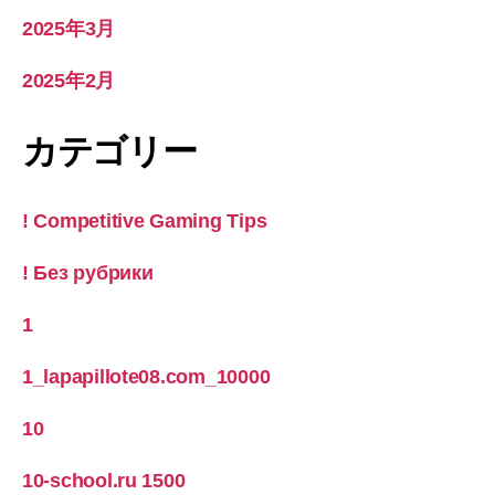
2025年3月
2025年2月
カテゴリー
! Competitive Gaming Tips
! Без рубрики
1
1_lapapillote08.com_10000
10
10-school.ru 1500