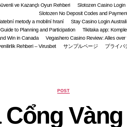
e Güvenli ve Kazançlı Oyun Rehberi
Slotozen Casino Login 
Slotozen No Deposit Codes and Payment 
latební metody a mobilní hraní
Stay Casino Login Austral
l Guide to Planning and Participation
Tikitaka app: Kompl
and Win in Canada
Vegashero Casino Review: Alles over 
enilirlik Rehberi – Virusbet
サンプルページ
プライバ
カ
POST
テ
ゴ
ã Cổng Vàn
リ
ー