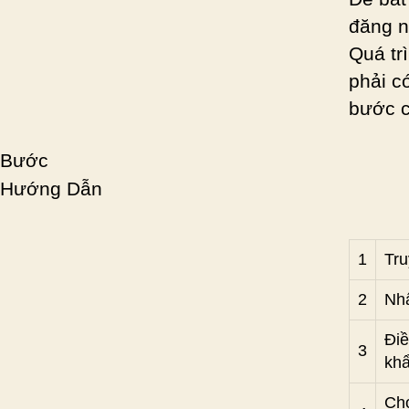
đăng n
Quá tr
phải c
bước c
Bước
Hướng Dẫn
1
Tru
2
Nhấ
Điề
3
khẩ
Chọ