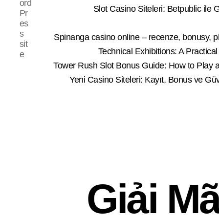
ord
Slot Casino Siteleri: Betpublic il
Pr
es
s
Spinanga casino online – recenze, bonusy, p
sit
Technical Exhibitions: A Practica
e
Tower Rush Slot Bonus Guide: How to Play 
Yeni Casino Siteleri: Kayıt, Bonus ve Güv
Giải M