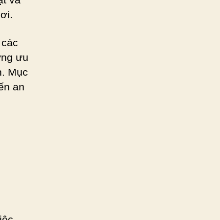
ơi.
 các
ững ưu
h. Mục
yến an
iệc