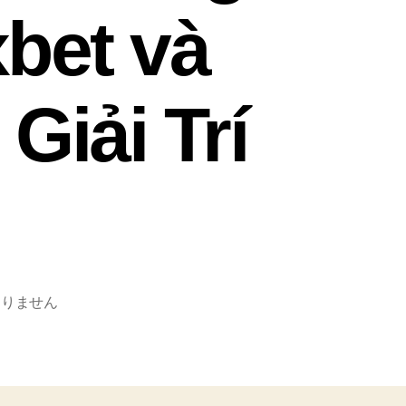
bet và
Giải Trí
ありません