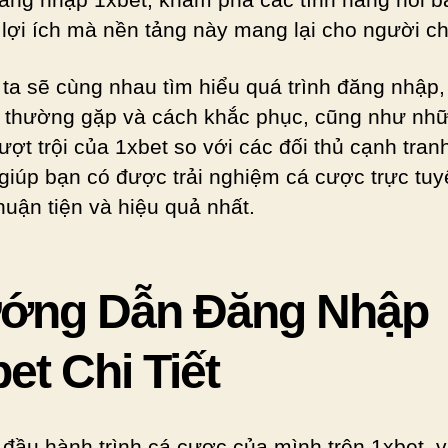
lợi ích mà nền tảng này mang lại cho người ch
ta sẽ cùng nhau tìm hiểu quá trình đăng nhập,
 thường gặp và cách khắc phục, cũng như nh
ượt trội của 1xbet so với các đối thủ cạnh tran
à giúp bạn có được trải nghiệm cá cược trực tu
thuận tiện và hiệu quả nhất.
ớng Dẫn Đăng Nhập
et Chi Tiết
 đầu hành trình cá cược của mình trên 1xbet, v