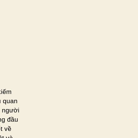
kiếm
u quan
 người
ng đầu
t về
ật và