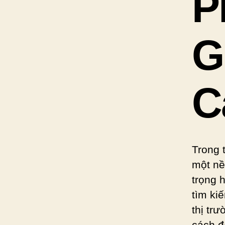
P
G
C
Trong 
một nề
trọng 
tìm ki
thị tr
cách đ