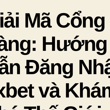
iải Mã Cổng
àng: Hướng
ẫn Đăng Nh
xbet và Khá