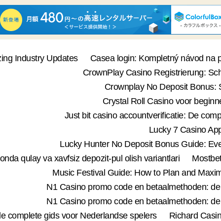
zing Industry Updates
Casea login: Kompletný návod na pr
CrownPlay Casino Registrierung: Schri
Crownplay No Deposit Bonus: S
Crystal Roll Casino voor beginne
Just bit casino accountverificatie: De co
Lucky 7 Casino App
Lucky Hunter No Deposit Bonus Guide: Eve
onda qulay va xavfsiz depozit‑pul olish variantlari
Mostbet
Music Festival Guide: How to Plan and Maxim
N1 Casino promo code en betaalmethoden: de 
N1 Casino promo code en betaalmethoden: de 
e complete gids voor Nederlandse spelers
Richard Casi