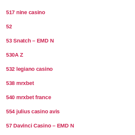
517 nine casino
52
53 Snatch – EMD N
530A Z
532 legiano casino
538 mrxbet
540 mrxbet france
554 julius casino avis
57 Davinci Casino – EMD N