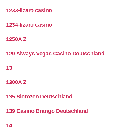
1233-lizaro casino
1234-lizaro casino
1250A Z
129 Always Vegas Casino Deutschland
13
1300A Z
135 Slotozen Deutschland
139 Casino Brango Deutschland
14