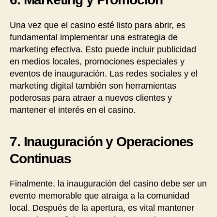
Una vez que el casino esté listo para abrir, es
fundamental implementar una estrategia de
marketing efectiva. Esto puede incluir publicidad
en medios locales, promociones especiales y
eventos de inauguración. Las redes sociales y el
marketing digital también son herramientas
poderosas para atraer a nuevos clientes y
mantener el interés en el casino.
7. Inauguración y Operaciones
Continuas
Finalmente, la inauguración del casino debe ser un
evento memorable que atraiga a la comunidad
local. Después de la apertura, es vital mantener