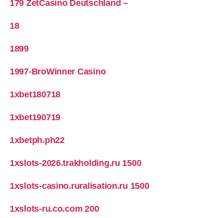
179 ZetCasino Deutschland –
18
1899
1997-BroWinner Casino
1xbet180718
1xbet190719
1xbetph.ph22
1xslots-2026.trakholding.ru 1500
1xslots-casino.ruralisation.ru 1500
1xslots-ru.co.com 200