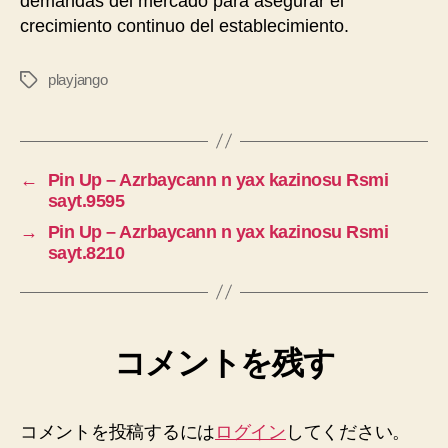
demandas del mercado para asegurar el
crecimiento continuo del establecimiento.
playjango
タ
グ
←
Pin Up – Azrbaycann n yax kazinosu Rsmi
sayt.9595
→
Pin Up – Azrbaycann n yax kazinosu Rsmi
sayt.8210
コメントを残す
コメントを投稿するには
ログイン
してください。