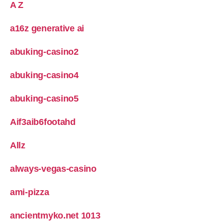
A Z
a16z generative ai
abuking-casino2
abuking-casino4
abuking-casino5
Aif3aib6footahd
Allz
always-vegas-casino
ami-pizza
ancientmyko.net 1013