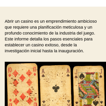
un
Casino:
Guía
Completa
Abrir un casino es un emprendimiento ambicioso
para
que requiere una planificación meticulosa y un
Emprendedores
profundo conocimiento de la industria del juego.
へ
Este informe detalla los pasos esenciales para
の
establecer un casino exitoso, desde la
investigación inicial hasta la inauguración.