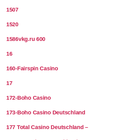
1507
1520
1586vkg.ru 600
16
160-Fairspin Casino
17
172-Boho Casino
173-Boho Casino Deutschland
177 Total Casino Deutschland –