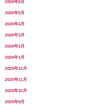
2026年6月
2026年5月
2026年4月
2026年3月
2026年2月
2026年1月
2025年12月
2025年11月
2025年10月
2025年9月