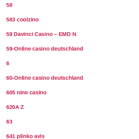
58
583 coolzino
59 Davinci Casino – EMD N
59-Online casino deutschland
6
60-Online casino deutschland
605 nine casino
620A Z
63
641 plinko avis