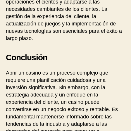
operaciones eficientes y adaptarse a las
necesidades cambiantes de los clientes. La
gestión de la experiencia del cliente, la
actualización de juegos y la implementación de
nuevas tecnologías son esenciales para el éxito a
largo plazo.
Conclusión
Abrir un casino es un proceso complejo que
requiere una planificación cuidadosa y una
inversión significativa. Sin embargo, con la
estrategia adecuada y un enfoque en la
experiencia del cliente, un casino puede
convertirse en un negocio exitoso y rentable. Es
fundamental mantenerse informado sobre las
tendencias de la industria y adaptarse a las