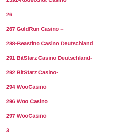
26
267 GoldRun Casino –
288-Beastino Casino Deutschland
291 BitStarz Casino Deutschland-
292 BitStarz Casino-
294 WooCasino
296 Woo Casino
297 WooCasino
3