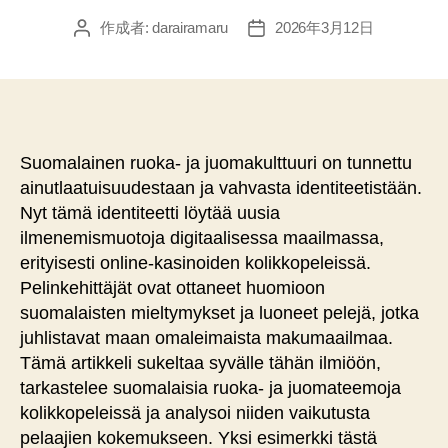
作成者:
darairamaru
2026年3月12日
投
投
稿
稿
者
日
Suomalainen ruoka- ja juomakulttuuri on tunnettu
ainutlaatuisuudestaan ja vahvasta identiteetistään.
Nyt tämä identiteetti löytää uusia
ilmenemismuotoja digitaalisessa maailmassa,
erityisesti online-kasinoiden kolikkopeleissä.
Pelinkehittäjät ovat ottaneet huomioon
suomalaisten mieltymykset ja luoneet pelejä, jotka
juhlistavat maan omaleimaista makumaailmaa.
Tämä artikkeli sukeltaa syvälle tähän ilmiöön,
tarkastelee suomalaisia ruoka- ja juomateemoja
kolikkopeleissä ja analysoi niiden vaikutusta
pelaajien kokemukseen. Yksi esimerkki tästä