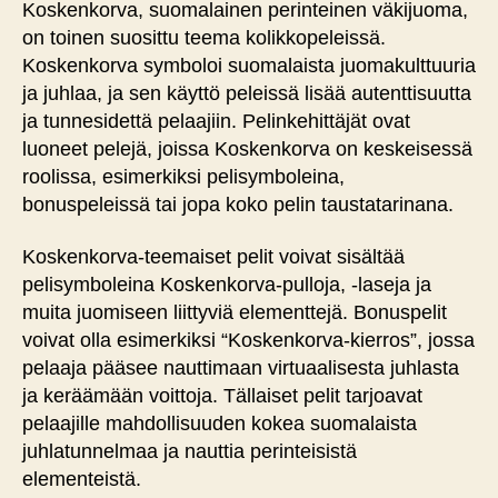
Koskenkorva, suomalainen perinteinen väkijuoma,
on toinen suosittu teema kolikkopeleissä.
Koskenkorva symboloi suomalaista juomakulttuuria
ja juhlaa, ja sen käyttö peleissä lisää autenttisuutta
ja tunnesidettä pelaajiin. Pelinkehittäjät ovat
luoneet pelejä, joissa Koskenkorva on keskeisessä
roolissa, esimerkiksi pelisymboleina,
bonuspeleissä tai jopa koko pelin taustatarinana.
Koskenkorva-teemaiset pelit voivat sisältää
pelisymboleina Koskenkorva-pulloja, -laseja ja
muita juomiseen liittyviä elementtejä. Bonuspelit
voivat olla esimerkiksi “Koskenkorva-kierros”, jossa
pelaaja pääsee nauttimaan virtuaalisesta juhlasta
ja keräämään voittoja. Tällaiset pelit tarjoavat
pelaajille mahdollisuuden kokea suomalaista
juhlatunnelmaa ja nauttia perinteisistä
elementeistä.