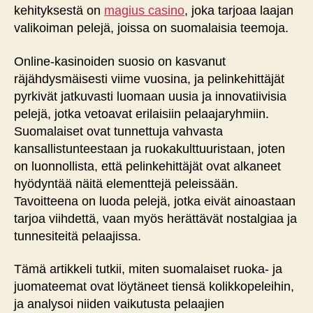
kehityksestä on
magius casino
, joka tarjoaa laajan
valikoiman pelejä, joissa on suomalaisia teemoja.
Online-kasinoiden suosio on kasvanut
räjähdysmäisesti viime vuosina, ja pelinkehittäjät
pyrkivät jatkuvasti luomaan uusia ja innovatiivisia
pelejä, jotka vetoavat erilaisiin pelaajaryhmiin.
Suomalaiset ovat tunnettuja vahvasta
kansallistunteestaan ja ruokakulttuuristaan, joten
on luonnollista, että pelinkehittäjät ovat alkaneet
hyödyntää näitä elementtejä peleissään.
Tavoitteena on luoda pelejä, jotka eivät ainoastaan
tarjoa viihdettä, vaan myös herättävät nostalgiaa ja
tunnesiteitä pelaajissa.
Tämä artikkeli tutkii, miten suomalaiset ruoka- ja
juomateemat ovat löytäneet tiensä kolikkopeleihin,
ja analysoi niiden vaikutusta pelaajien