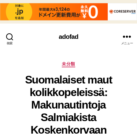
adofad
検索
メニュー
カ
未分類
テ
Suomalaiset maut
ゴ
リ
kolikkopeleissä:
ー
Makunautintoja
Salmiakista
Koskenkorvaan