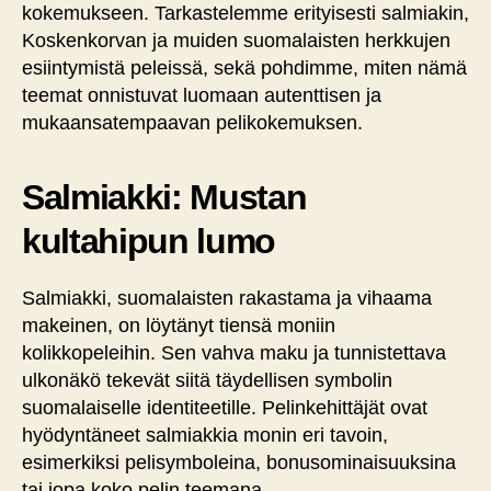
kokemukseen. Tarkastelemme erityisesti salmiakin,
Koskenkorvan ja muiden suomalaisten herkkujen
esiintymistä peleissä, sekä pohdimme, miten nämä
teemat onnistuvat luomaan autenttisen ja
mukaansatempaavan pelikokemuksen.
Salmiakki: Mustan
kultahipun lumo
Salmiakki, suomalaisten rakastama ja vihaama
makeinen, on löytänyt tiensä moniin
kolikkopeleihin. Sen vahva maku ja tunnistettava
ulkonäkö tekevät siitä täydellisen symbolin
suomalaiselle identiteetille. Pelinkehittäjät ovat
hyödyntäneet salmiakkia monin eri tavoin,
esimerkiksi pelisymboleina, bonusominaisuuksina
tai jopa koko pelin teemana.