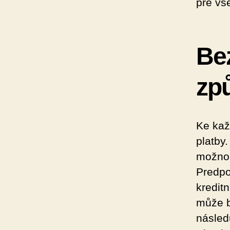
pre vš
Be
zp
Ke kaž
platby
možnos
Predpo
kredit
může 
násled