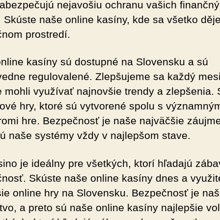
zabezpečujú nejavošiu ochranu vašich finančn
. Skúste naše online kasíny, kde sa všetko děje
nom prostredí.
nline kasíny sú dostupné na Slovensku a sú
edne regulovalené. Zlepšujeme sa každý mesi
e mohli využívať najnovšie trendy a zlepšenia.
ové hry, ktoré sú vytvorené spolu s významný
romi hre. Bezpečnosť je naše najväčšie záujme
sú naše systémy vždy v najlepšom stavе.
ino je ideálny pre všetkých, ktorí hľadajú zába
nosť. Skúste naše online kasíny dnes a využit
šie online hry na Slovensku. Bezpečnosť je na
tvo, a preto sú naše online kasíny najlepšie vo