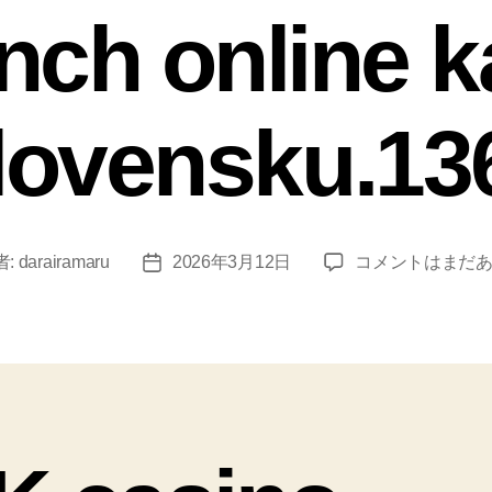
nch online k
lovensku.13
SK
者:
darairamaru
2026年3月12日
コメントはまだ
投
casino
稿
rebrek
日
bezpench
online
kasn
na
Slovensku.1369
へ