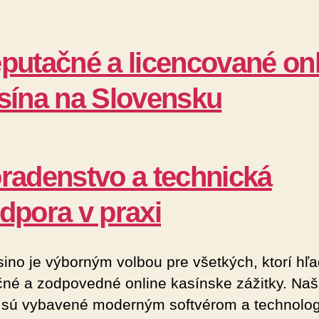
putačné a licencované on
sína na Slovensku
radenstvo a technická
dpora v praxi
ino je výborným volbou pre všetkých, ktorí hľa
né a zodpovedné online kasínske zážitky. Na
 sú vybavené moderným softvérom a technolog