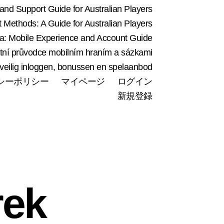
and Support Guide for Australian Players
Methods: A Guide for Australian Players
ia: Mobile Experience and Account Guide
etní průvodce mobilním hraním a sázkami
veilig inloggen, bonussen en spelaanbod
シーポリシー
マイページ
ログイン
新規登録
rek