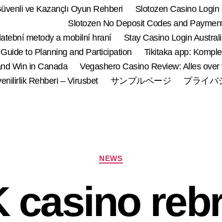
e Güvenli ve Kazançlı Oyun Rehberi
Slotozen Casino Login 
Slotozen No Deposit Codes and Payment 
latební metody a mobilní hraní
Stay Casino Login Austral
l Guide to Planning and Participation
Tikitaka app: Kompl
and Win in Canada
Vegashero Casino Review: Alles over 
enilirlik Rehberi – Virusbet
サンプルページ
プライバ
カ
NEWS
テ
ゴ
 casino reb
リ
ー