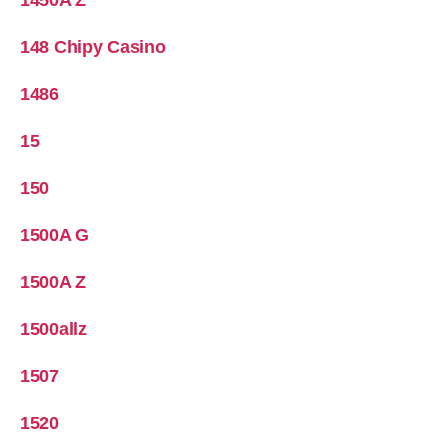
148 Chipy Casino
1486
15
150
1500A G
1500A Z
1500allz
1507
1520