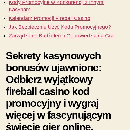
Kody Promocyjne w Konkurencji z Innymi
Kasynami
Kalendarz Promocji Fireball Casino
Jak Bezpiecznie Użyć Kodu Promocyjnego?
Zarządzanie Budżetem i Odpowiedzialna Gra
Sekrety kasynowych
bonusów ujawnione:
Odbierz wyjątkowy
fireball casino kod
promocyjny i wygraj
więcej w fascynującym
świecie gier online.