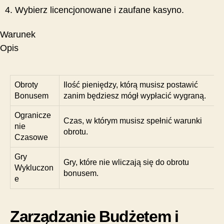
Wybierz licencjonowane i zaufane kasyno.
Warunek
Opis
Obroty
Ilość pieniędzy, którą musisz postawić
Bonusem
zanim będziesz mógł wypłacić wygraną.
Ogranicze
Czas, w którym musisz spełnić warunki
nie
obrotu.
Czasowe
Gry
Gry, które nie wliczają się do obrotu
Wykluczon
bonusem.
e
Zarządzanie Budżetem i