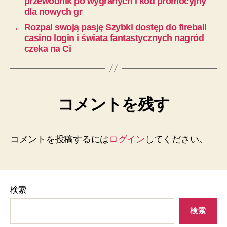
przewodnik po wygranych i kod promocyjny
dla nowych gr
→
Rozpal swoją pasję Szybki dostęp do fireball
casino login i świata fantastycznych nagród
czeka na Ci
コメントを残す
コメントを投稿するには
ログイン
してください。
検索
検索