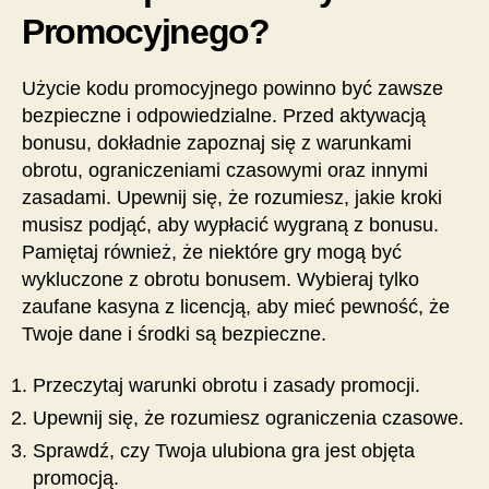
Promocyjnego?
Użycie kodu promocyjnego powinno być zawsze
bezpieczne i odpowiedzialne. Przed aktywacją
bonusu, dokładnie zapoznaj się z warunkami
obrotu, ograniczeniami czasowymi oraz innymi
zasadami. Upewnij się, że rozumiesz, jakie kroki
musisz podjąć, aby wypłacić wygraną z bonusu.
Pamiętaj również, że niektóre gry mogą być
wykluczone z obrotu bonusem. Wybieraj tylko
zaufane kasyna z licencją, aby mieć pewność, że
Twoje dane i środki są bezpieczne.
Przeczytaj warunki obrotu i zasady promocji.
Upewnij się, że rozumiesz ograniczenia czasowe.
Sprawdź, czy Twoja ulubiona gra jest objęta
promocją.