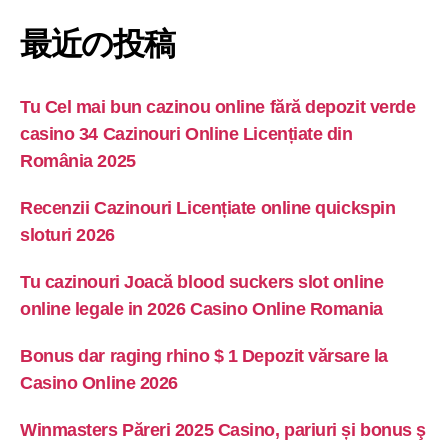
最近の投稿
Tu Cel mai bun cazinou online fără depozit verde
casino 34 Cazinouri Online Licențiate din
România 2025
Recenzii Cazinouri Licențiate online quickspin
sloturi 2026
Tu cazinouri Joacă blood suckers slot online
online legale in 2026 Casino Online Romania
Bonus dar raging rhino $ 1 Depozit vărsare la
Casino Online 2026
Winmasters Păreri 2025 Casino, pariuri și bonus ş