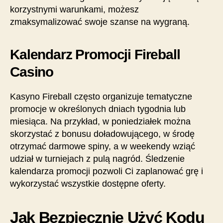
korzystnymi warunkami, możesz
zmaksymalizować swoje szanse na wygraną.
Kalendarz Promocji Fireball
Casino
Kasyno Fireball często organizuje tematyczne
promocje w określonych dniach tygodnia lub
miesiąca. Na przykład, w poniedziałek można
skorzystać z bonusu doładowującego, w środę
otrzymać darmowe spiny, a w weekendy wziąć
udział w turniejach z pulą nagród. Śledzenie
kalendarza promocji pozwoli Ci zaplanować grę i
wykorzystać wszystkie dostępne oferty.
Jak Bezpiecznie Użyć Kodu