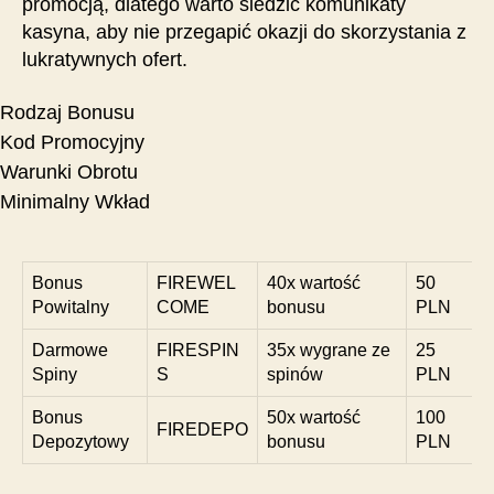
promocją, dlatego warto śledzić komunikaty
kasyna, aby nie przegapić okazji do skorzystania z
lukratywnych ofert.
Rodzaj Bonusu
Kod Promocyjny
Warunki Obrotu
Minimalny Wkład
Bonus
FIREWEL
40x wartość
50
Powitalny
COME
bonusu
PLN
Darmowe
FIRESPIN
35x wygrane ze
25
Spiny
S
spinów
PLN
Bonus
50x wartość
100
FIREDEPO
Depozytowy
bonusu
PLN