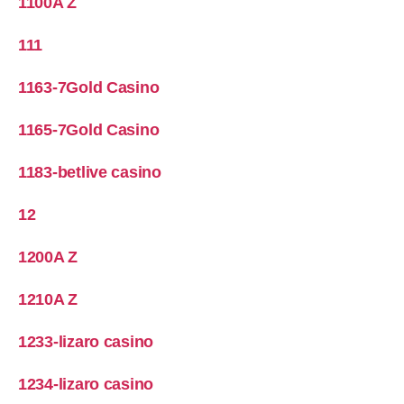
1100A Z
111
1163-7Gold Casino
1165-7Gold Casino
1183-betlive casino
12
1200A Z
1210A Z
1233-lizaro casino
1234-lizaro casino