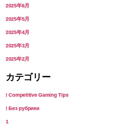
2025年6月
2025年5月
2025年4月
2025年3月
2025年2月
カテゴリー
! Competitive Gaming Tips
! Без рубрики
1