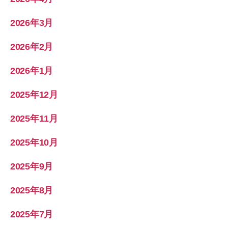
2026年3月
2026年2月
2026年1月
2025年12月
2025年11月
2025年10月
2025年9月
2025年8月
2025年7月