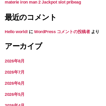
materie iron man 2 Jackpot slot pribeag
最近のコメント
Hello world!
に
WordPress コメントの投稿者
より
アーカイブ
2026年8月
2026年7月
2026年6月
2026年5月
2026年4月