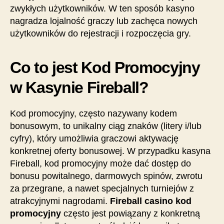
zwykłych użytkowników. W ten sposób kasyno
nagradza lojalność graczy lub zachęca nowych
użytkowników do rejestracji i rozpoczęcia gry.
Co to jest Kod Promocyjny
w Kasynie Fireball?
Kod promocyjny, często nazywany kodem
bonusowym, to unikalny ciąg znaków (litery i/lub
cyfry), który umożliwia graczowi aktywację
konkretnej oferty bonusowej. W przypadku kasyna
Fireball, kod promocyjny może dać dostęp do
bonusu powitalnego, darmowych spinów, zwrotu
za przegrane, a nawet specjalnych turniejów z
atrakcyjnymi nagrodami.
Fireball casino kod
promocyjny
często jest powiązany z konkretną