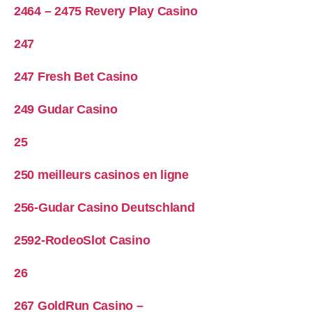
2464 – 2475 Revery Play Casino
247
247 Fresh Bet Casino
249 Gudar Casino
25
250 meilleurs casinos en ligne
256-Gudar Casino Deutschland
2592-RodeoSlot Casino
26
267 GoldRun Casino –