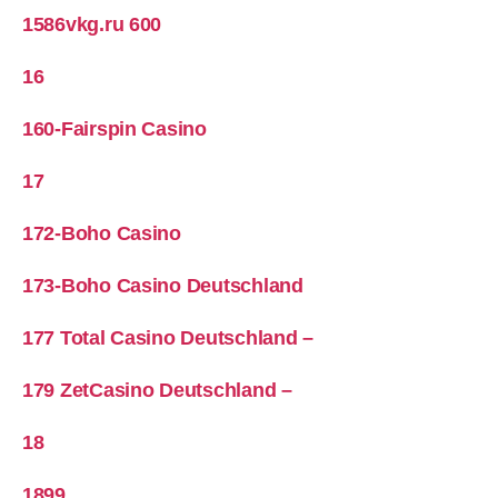
1586vkg.ru 600
16
160-Fairspin Casino
17
172-Boho Casino
173-Boho Casino Deutschland
177 Total Casino Deutschland –
179 ZetCasino Deutschland –
18
1899