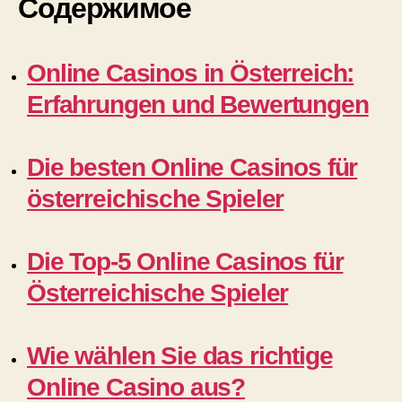
Содержимое
Online Casinos in Österreich:
Erfahrungen und Bewertungen
Die besten Online Casinos für
österreichische Spieler
Die Top-5 Online Casinos für
Österreichische Spieler
Wie wählen Sie das richtige
Online Casino aus?