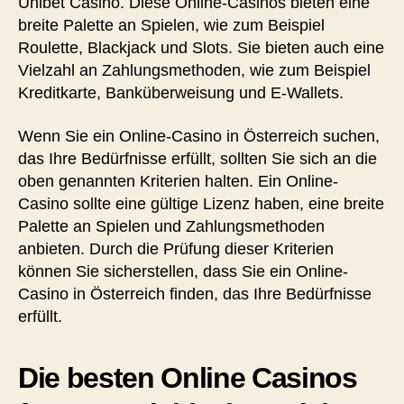
Unibet Casino. Diese Online-Casinos bieten eine
breite Palette an Spielen, wie zum Beispiel
Roulette, Blackjack und Slots. Sie bieten auch eine
Vielzahl an Zahlungsmethoden, wie zum Beispiel
Kreditkarte, Banküberweisung und E-Wallets.
Wenn Sie ein Online-Casino in Österreich suchen,
das Ihre Bedürfnisse erfüllt, sollten Sie sich an die
oben genannten Kriterien halten. Ein Online-
Casino sollte eine gültige Lizenz haben, eine breite
Palette an Spielen und Zahlungsmethoden
anbieten. Durch die Prüfung dieser Kriterien
können Sie sicherstellen, dass Sie ein Online-
Casino in Österreich finden, das Ihre Bedürfnisse
erfüllt.
Die besten Online Casinos