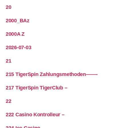
20
2000_BAz
2000A Z
2026-07-03
21
215 TigerSpin Zahlungsmethoden——-
217 TigerSpin TigerClub –
22
222 Casino Kontrolleur –