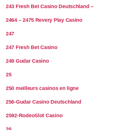
243 Fresh Bet Casino Deutschland –
2464 – 2475 Revery Play Casino
247
247 Fresh Bet Casino
249 Gudar Casino
25
250 meilleurs casinos en ligne
256-Gudar Casino Deutschland
2592-RodeoSlot Casino
26