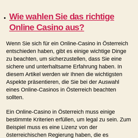
Wie wahlen Sie das richtige
Online Casino aus?
Wenn Sie sich für ein Online-Casino in Österreich
entschieden haben, gibt es einige wichtige Dinge
zu beachten, um sicherzustellen, dass Sie eine
sichere und unterhaltsame Erfahrung haben. In
diesem Artikel werden wir Ihnen die wichtigsten
Aspekte präsentieren, die Sie bei der Auswahl
eines Online-Casinos in Österreich beachten
sollten.
Ein Online-Casino in Österreich muss einige
bestimmte Kriterien erfüllen, um legal zu sein. Zum
Beispiel muss es eine Lizenz von der
österreichischen Regierung haben, die es