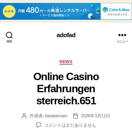
adofad
検索
メニュー
カ
NEWS
テ
Online Casino
ゴ
リ
Erfahrungen
ー
sterreich.651
作成者:
darairamaru
2026年3月11日
投
投
稿
稿
Online
コメントはまだありません
者
日
Casino