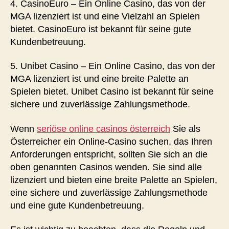
4. CasinoEuro – Ein Online Casino, das von der
MGA lizenziert ist und eine Vielzahl an Spielen
bietet. CasinoEuro ist bekannt für seine gute
Kundenbetreuung.
5. Unibet Casino – Ein Online Casino, das von der
MGA lizenziert ist und eine breite Palette an
Spielen bietet. Unibet Casino ist bekannt für seine
sichere und zuverlässige Zahlungsmethode.
Wenn
seriöse online casinos österreich
Sie als
Österreicher ein Online-Casino suchen, das Ihren
Anforderungen entspricht, sollten Sie sich an die
oben genannten Casinos wenden. Sie sind alle
lizenziert und bieten eine breite Palette an Spielen,
eine sichere und zuverlässige Zahlungsmethode
und eine gute Kundenbetreuung.