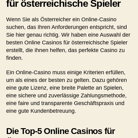
für österreichische Spieler
Wenn Sie als Österreicher ein Online-Casino
suchen, das Ihren Anforderungen entspricht, sind
Sie hier genau richtig. Wir haben eine Auswahl der
besten Online Casinos für österreichische Spieler
erstellt, die Ihnen helfen, das perfekte Casino zu
finden.
Ein Online-Casino muss einige Kriterien erfüllen,
um als eines der besten zu gelten. Dazu gehören
eine gute Lizenz, eine breite Palette an Spielen,
eine sichere und zuverlässige Zahlungsmethode,
eine faire und transparente Geschäftspraxis und
eine gute Kundenbetreuung.
Die Top-5 Online Casinos für