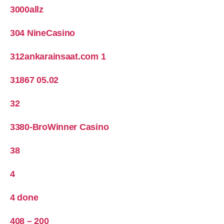
3000allz
304 NineCasino
312ankarainsaat.com 1
31867 05.02
32
3380-BroWinner Casino
38
4
4 done
408 – 200