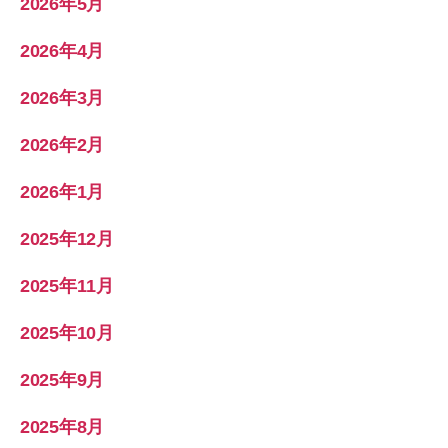
2026年5月
2026年4月
2026年3月
2026年2月
2026年1月
2025年12月
2025年11月
2025年10月
2025年9月
2025年8月