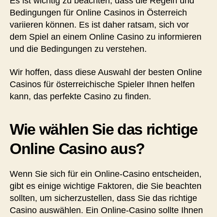
Es ist wichtig zu beachten, dass die Regeln und
Bedingungen für Online Casinos in Österreich
variieren können. Es ist daher ratsam, sich vor
dem Spiel an einem Online Casino zu informieren
und die Bedingungen zu verstehen.
Wir hoffen, dass diese Auswahl der besten Online
Casinos für österreichische Spieler Ihnen helfen
kann, das perfekte Casino zu finden.
Wie wählen Sie das richtige
Online Casino aus?
Wenn Sie sich für ein Online-Casino entscheiden,
gibt es einige wichtige Faktoren, die Sie beachten
sollten, um sicherzustellen, dass Sie das richtige
Casino auswählen. Ein Online-Casino sollte Ihnen