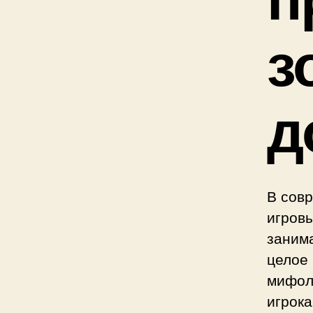
з
д
В сов
игров
заним
целое
мифол
игрока