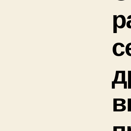
р
с
д
в
п