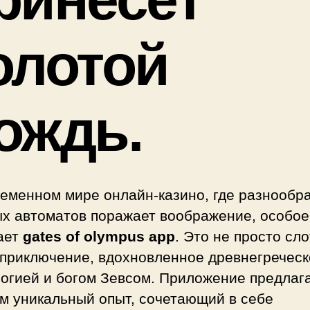
олотой
ождь.
ременном мире онлайн-казино, где разнообр
ых автоматов поражает воображение, особое
ает
gates of olympus app
. Это не просто сло
 приключение, вдохновленное древнегреческ
огией и богом Зевсом. Приложение предлаг
м уникальный опыт, сочетающий в себе