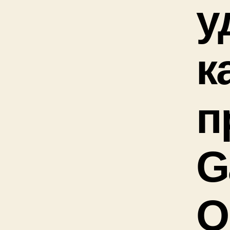
у
к
п
G
O