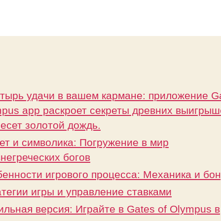
удачи
稿
в
日
вашем
кармане
приложение
Gates
of
Olympus
тырь удачи в вашем кармане: приложение Ga
app
раскроет
pus app раскроет секреты древних выигрыш
секреты
есет золотой дождь.
древних
т и символика: Погружение в мир
выигрышей
и
негреческих богов
へ
енности игрового процесса: Механика и бо
の
тегии игры и управление ставками
льная версия: Играйте в Gates of Olympus в