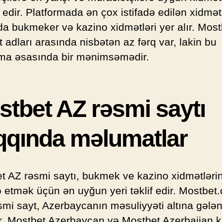
edir. Platformada ən çox istifadə edilən xidmət
da bukmeker və kazino xidmətləri yer alır. Most
 adları arasında nisbətən az fərq var, lakin bu
rma əsasında bir mənimsəmədir.
tbet AZ rəsmi saytı
qqında məlumatlar
t AZ rəsmi saytı, bukmek ve kazino xidmətləri
də etmək üçün ən uyğun yeri təklif edir. Mostbet
əsmi sayt, Azerbaycanın məsuliyyəti altına gələ
ır. Mostbet Azerbaycan və Mostbet Azerbaijan k