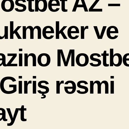
ostbet AZ –
sayt.3063
へ
の
ukmeker ve
azino Mostb
 Giriş rəsmi
ayt