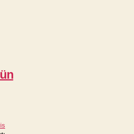
çün
is