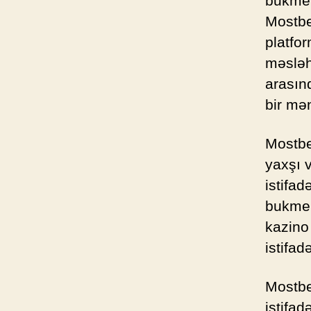
bukmeke
Mostbe
platfo
məsləh
arasın
bir mə
Mostbe
yaxşı 
istifa
bukmek
kazino 
istifad
Mostbe
istifad