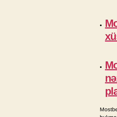
Mo
xü
Mo
nə
pl
Mostbe