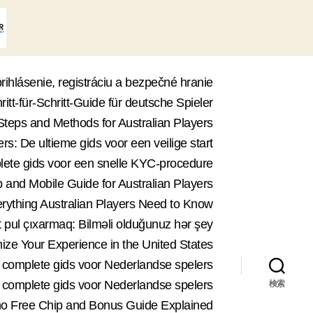
ihlásenie, registráciu a bezpečné hranie
tt‑für‑Schritt‑Guide für deutsche Spieler
teps and Methods for Australian Players
rs: De ultieme gids voor een veilige start
mplete gids voor een snelle KYC-procedure
 and Mobile Guide for Australian Players
rything Australian Players Need to Know
 pul çıxarmaq: Bilməli olduğunuz hər şey
ize Your Experience in the United States
complete gids voor Nederlandse spelers
complete gids voor Nederlandse spelers
検索
no Free Chip and Bonus Guide Explained