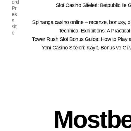
ord
Slot Casino Siteleri: Betpublic il
Pr
es
s
Spinanga casino online – recenze, bonusy, p
sit
Technical Exhibitions: A Practica
e
Tower Rush Slot Bonus Guide: How to Play 
Yeni Casino Siteleri: Kayıt, Bonus ve Güv
Mostbe