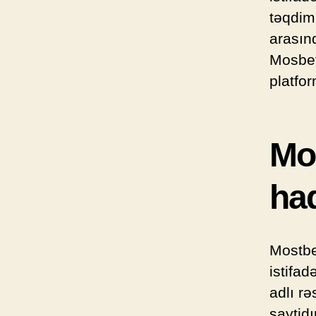
təqdim 
arasın
Mosbet
platfo
Mos
ha
Mostbe
istifa
adlı r
saytid