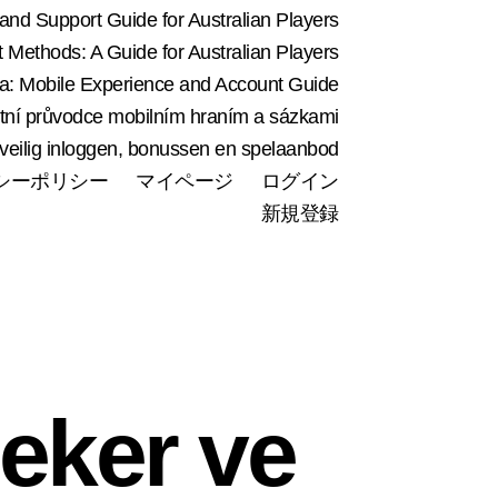
and Support Guide for Australian Players
Methods: A Guide for Australian Players
ia: Mobile Experience and Account Guide
etní průvodce mobilním hraním a sázkami
veilig inloggen, bonussen en spelaanbod
シーポリシー
マイページ
ログイン
新規登録
eker ve