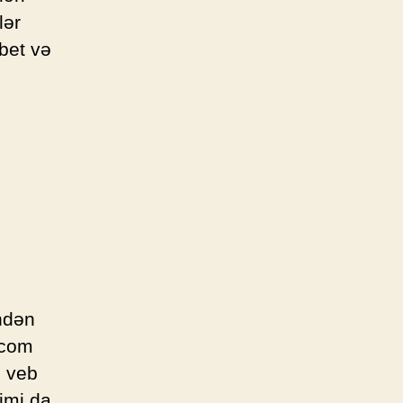
lər
bet və
ndən
.com
n veb
imi da