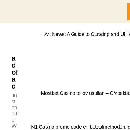
Art News: A Guide to Curating and Utili
a
d
of
a
d
Mostbet Casino to‘lov usullari – O‘zbekist
Ju
st
an
oth
er
W
N1 Casino promo code en betaalmethoden: d