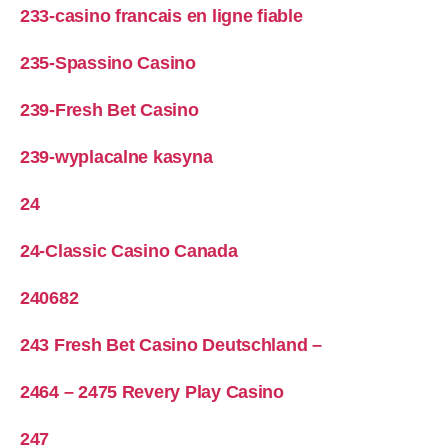
233-casino francais en ligne fiable
235-Spassino Casino
239-Fresh Bet Casino
239-wyplacalne kasyna
24
24-Classic Casino Canada
240682
243 Fresh Bet Casino Deutschland –
2464 – 2475 Revery Play Casino
247