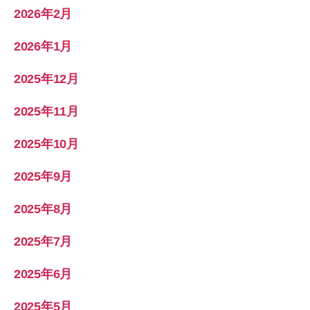
2026年2月
2026年1月
2025年12月
2025年11月
2025年10月
2025年9月
2025年8月
2025年7月
2025年6月
2025年5月