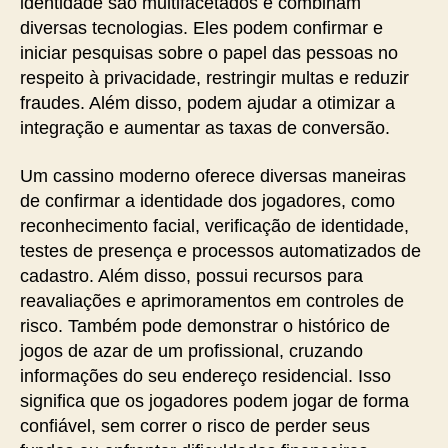
identidade são multifacetados e combinam
diversas tecnologias. Eles podem confirmar e
iniciar pesquisas sobre o papel das pessoas no
respeito à privacidade, restringir multas e reduzir
fraudes. Além disso, podem ajudar a otimizar a
integração e aumentar as taxas de conversão.
Um cassino moderno oferece diversas maneiras
de confirmar a identidade dos jogadores, como
reconhecimento facial, verificação de identidade,
testes de presença e processos automatizados de
cadastro. Além disso, possui recursos para
reavaliações e aprimoramentos em controles de
risco. Também pode demonstrar o histórico de
jogos de azar de um profissional, cruzando
informações do seu endereço residencial. Isso
significa que os jogadores podem jogar de forma
confiável, sem correr o risco de perder seus