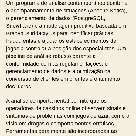
Um programa de análise contemporâneo combina
o acompanhamento de situações (Apache Kafka),
o gerenciamento de dados (PostgreSQL,
Snowflake) e a modelagem preditiva baseada em
Bradypus tridactylus para identificar práticas
fraudulentas e ajudar os estabelecimentos de
jogos a controlar a posição dos especialistas. Um
pipeline de análise robusto garante a
conformidade com as regulamentações, o
gerenciamento de dados e a otimização da
conversão de clientes em clientes e o aumento
dos lucros.
A análise comportamental permite que os
operadores de cassinos online observem sinais e
sintomas de problemas com jogos de azar, como o
vício em drogas e comportamentos erráticos.
Ferramentas geralmente são incorporadas ao