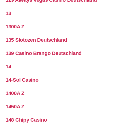
13
1300A Z
135 Slotozen Deutschland
139 Casino Brango Deutschland
14
14-Sol Casino
1400A Z
1450A Z
148 Chipy Casino