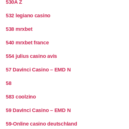
530A Z
532 legiano casino
538 mrxbet
540 mrxbet france
554 julius casino avis
57 Davinci Casino – EMD N
58
583 coolzino
59 Davinci Casino – EMD N
59-Online casino deutschland