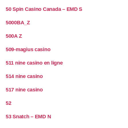
50 Spin Casino Canada – EMD S
5000BA_Z
500A Z
509-magius casino
511 nine casino en ligne
514 nine casino
517 nine casino
52
53 Snatch – EMD N