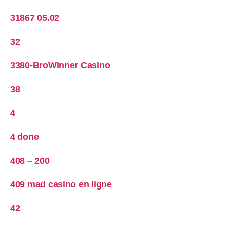
31867 05.02
32
3380-BroWinner Casino
38
4
4 done
408 – 200
409 mad casino en ligne
42