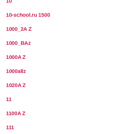
10
10-school.ru 1500
1000_2A Z
1000_BAz
1000A Z
1000allz
1020A Z
11
1100A Z
111