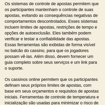
Os sistemas de controle de apostas permitem que
os participantes mantenham o controle de suas
apostas, evitando as consequências negativas de
comportamentos descontrolados. Esses sistemas
incluem limites de apostas, restrições de tempo e
opções de autoexclusão. Eles também podem
verificar e testar a confiabilidade das apostas.
Essas ferramentas são exibidas de forma visível
no balcão do cassino, para que os jogadores
possam vê-las. Além disso, devem fornecer um
guia completo sobre seus serviços e um link para
o suporte.
Os cassinos online permitem que os participantes
definam seus próprios limites de apostas, com
base em seus orçamentos e requisitos de apostas
iniciais. Ferramentas de controle de temperatura e
inicialização são usadas para minimizar o risco de