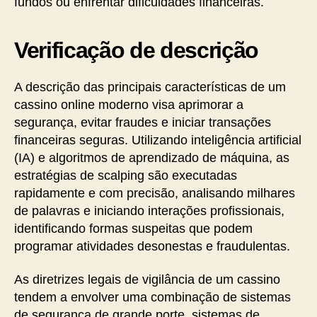
fundos ou enfrentar dificuldades financeiras.
Verificação de descrição
A descrição das principais características de um
cassino online moderno visa aprimorar a
segurança, evitar fraudes e iniciar transações
financeiras seguras. Utilizando inteligência artificial
(IA) e algoritmos de aprendizado de máquina, as
estratégias de scalping são executadas
rapidamente e com precisão, analisando milhares
de palavras e iniciando interações profissionais,
identificando formas suspeitas que podem
programar atividades desonestas e fraudulentas.
As diretrizes legais de vigilância de um cassino
tendem a envolver uma combinação de sistemas
de segurança de grande porte, sistemas de