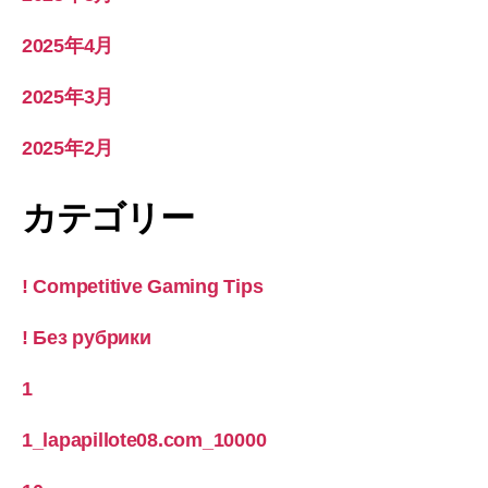
2025年4月
2025年3月
2025年2月
カテゴリー
! Competitive Gaming Tips
! Без рубрики
1
1_lapapillote08.com_10000