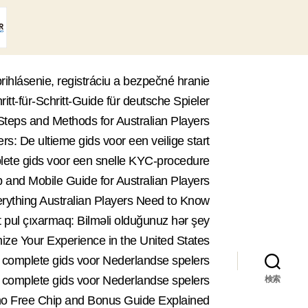
ihlásenie, registráciu a bezpečné hranie
tt‑für‑Schritt‑Guide für deutsche Spieler
teps and Methods for Australian Players
rs: De ultieme gids voor een veilige start
mplete gids voor een snelle KYC-procedure
 and Mobile Guide for Australian Players
rything Australian Players Need to Know
 pul çıxarmaq: Bilməli olduğunuz hər şey
ize Your Experience in the United States
complete gids voor Nederlandse spelers
complete gids voor Nederlandse spelers
検索
no Free Chip and Bonus Guide Explained