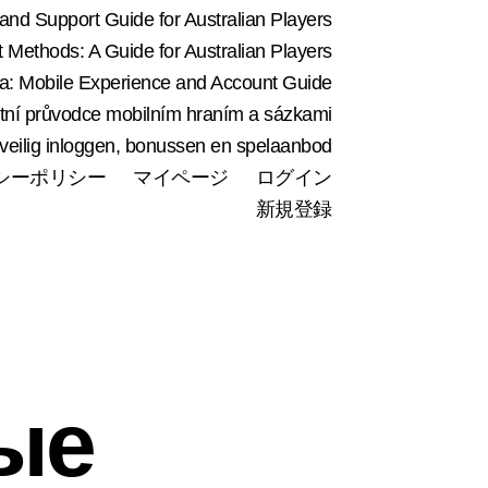
and Support Guide for Australian Players
Methods: A Guide for Australian Players
ia: Mobile Experience and Account Guide
etní průvodce mobilním hraním a sázkami
veilig inloggen, bonussen en spelaanbod
シーポリシー
マイページ
ログイン
新規登録
ые