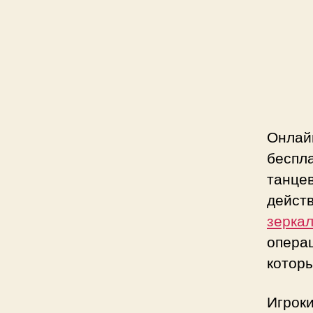
Онлайн
беспла
танцев
дейст
зерка
опера
котор
Игроки