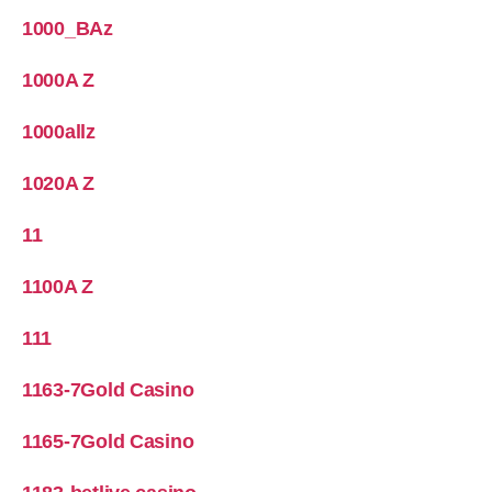
1000_BAz
1000A Z
1000allz
1020A Z
11
1100A Z
111
1163-7Gold Casino
1165-7Gold Casino