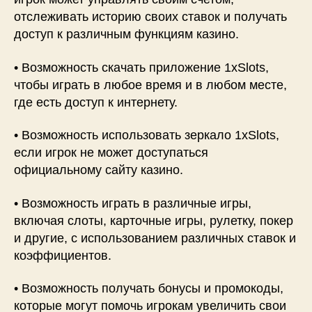
отслеживать историю своих ставок и получать
доступ к различным функциям казино.
• Возможность скачать приложение 1xSlots,
чтобы играть в любое время и в любом месте,
где есть доступ к интернету.
• Возможность использовать зеркало 1xSlots,
если игрок не может доступаться
официальному сайту казино.
• Возможность играть в различные игры,
включая слоты, карточные игры, рулетку, покер
и другие, с использованием различных ставок и
коэффициентов.
• Возможность получать бонусы и промокоды,
которые могут помочь игрокам увеличить свои