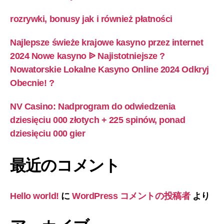
rozrywki, bonusy jak i również płatności
Najlepsze świeże krajowe kasyno przez internet
2024 Nowe kasyno ᐉ Najistotniejsze ?
Nowatorskie Lokalne Kasyno Online 2024 Odkryj
Obecnie! ?
NV Casino: Nadprogram do odwiedzenia
dziesięciu 000 złotych + 225 spinów, ponad
dziesięciu 000 gier
最近のコメント
Hello world!
に
WordPress コメントの投稿者
より