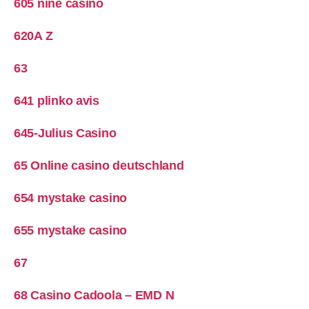
605 nine casino
620A Z
63
641 plinko avis
645-Julius Casino
65 Online casino deutschland
654 mystake casino
655 mystake casino
67
68 Casino Cadoola – EMD N