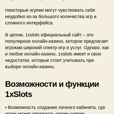
Некоторые игроки могут чувствовать себя
неудобно из-за большого количества игр и
сложного интерфейса.
В целом, 1xslots официальный сайт – это
популярное онлайн-казино, которое предлагает
игрокам широкий спектр игр и услуг. Однако, как
и любое онлайн-казино, 1xslots имеет и свои
недостатки, которые стоит учитывать при
выборе онлайн-казино.
Возможности и функции
1xSlots
• Возможность создания личного кабинета, где
игрок может управлять своим счетом,