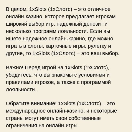
В целом, 1xSlots (1хСлотс) – это отличное
онлайн-казино, которое предлагает игрокам
широкий выбор игр, надежный депозит и
несколько программ лояльности. Если вы
ищете надежное онлайн-казино, где можно
играть в слоты, карточные игры, рулетку и
другие, то 1xSlots (1хСлотс) – это ваш выбор.
Важно! Перед игрой на 1xSlots (1хСлотс),
убедитесь, что вы знакомы с условиями и
правилами игроков, а также с программой
лояльности.
Обратите внимание! 1xSlots (1хСлотс) – это
международное онлайн-казино, и некоторые
страны могут иметь свои собственные
ограничения на онлайн-игры.