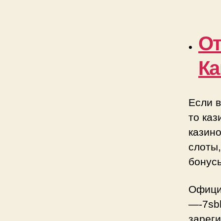
От
Ка
Если 
то каз
казино
слоты,
бонус
Официа
—-7sbh
зареги