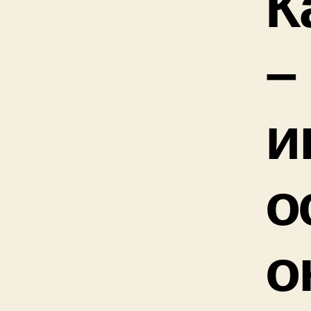
К
–
и
о
о