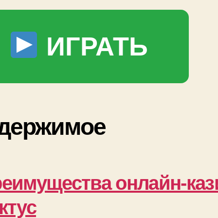
ИГРАТЬ
держимое
еимущества онлайн-каз
ктус