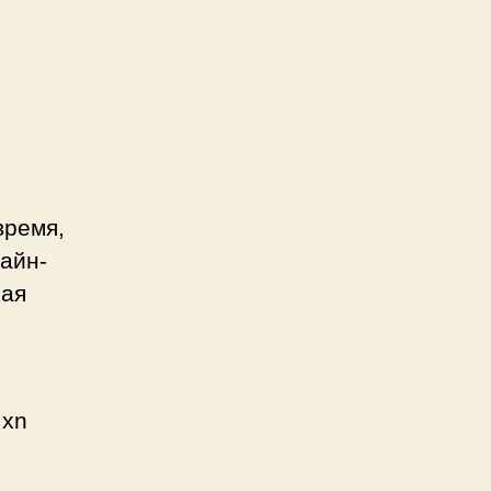
время,
лайн-
чая
.xn