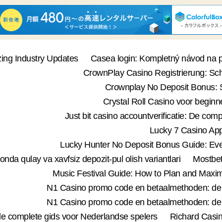
zing Industry Updates
Casea login: Kompletný návod na pr
CrownPlay Casino Registrierung: Schri
Crownplay No Deposit Bonus: S
Crystal Roll Casino voor beginne
Just bit casino accountverificatie: De co
Lucky 7 Casino App
Lucky Hunter No Deposit Bonus Guide: Eve
onda qulay va xavfsiz depozit‑pul olish variantlari
Mostbet
Music Festival Guide: How to Plan and Maxim
N1 Casino promo code en betaalmethoden: de 
N1 Casino promo code en betaalmethoden: de 
e complete gids voor Nederlandse spelers
Richard Casi