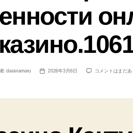
енности он
казино.106
отзывы
者:
darairamaru
2026年3月6日
コメントはまだあ
投
игроков
稿
и
日
особенности
онлайн-
казино.1061
へ
の