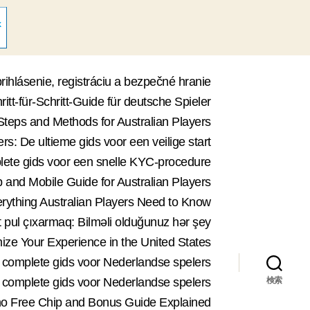
ihlásenie, registráciu a bezpečné hranie
tt‑für‑Schritt‑Guide für deutsche Spieler
teps and Methods for Australian Players
rs: De ultieme gids voor een veilige start
mplete gids voor een snelle KYC-procedure
 and Mobile Guide for Australian Players
rything Australian Players Need to Know
 pul çıxarmaq: Bilməli olduğunuz hər şey
ize Your Experience in the United States
complete gids voor Nederlandse spelers
complete gids voor Nederlandse spelers
検索
no Free Chip and Bonus Guide Explained