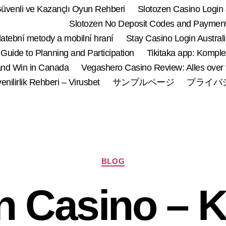
e Güvenli ve Kazançlı Oyun Rehberi
Slotozen Casino Login 
Slotozen No Deposit Codes and Payment 
latební metody a mobilní hraní
Stay Casino Login Austral
l Guide to Planning and Participation
Tikitaka app: Kompl
and Win in Canada
Vegashero Casino Review: Alles over 
enilirlik Rehberi – Virusbet
サンプルページ
プライバ
カ
BLOG
テ
ゴ
 Casino – 
リ
ー