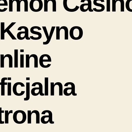
emon Casin
 Kasyno
nline
ficjalna
trona