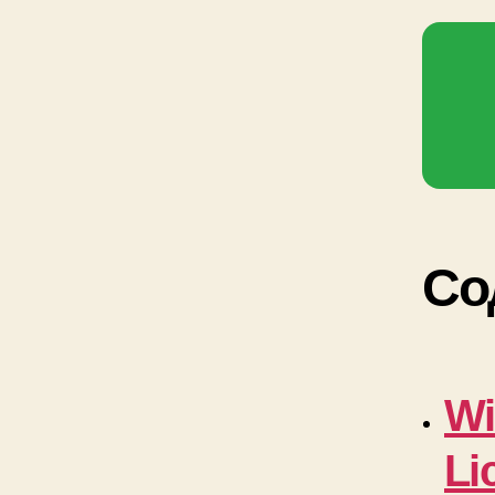
Со
Wi
Li