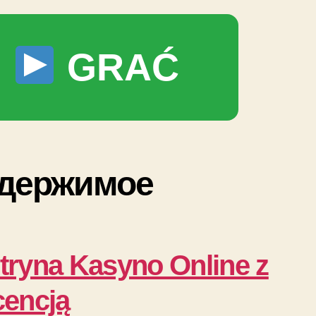
GRAĆ
держимое
tryna Kasyno Online z
cencją