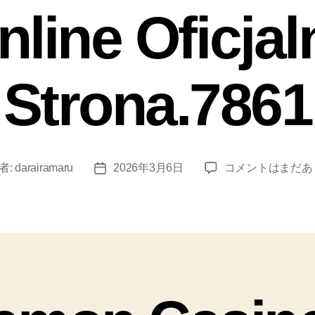
nline Oficjal
Strona.7861
Lemon
者:
darairamaru
2026年3月6日
コメントはまだあ
投
Casino
稿
–
日
Kasyno
Online
Oficjalna
Strona.7861
へ
の