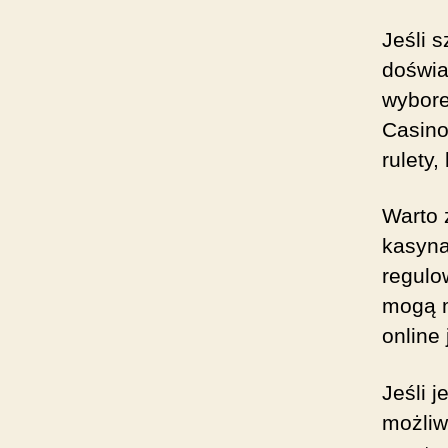
Jeśli 
doświa
wybore
Casino
rulety,
Warto 
kasyna
regulo
mogą m
online 
Jeśli 
możliwo