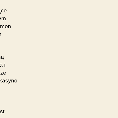
ące
nym
Lemon
m
ną
a i
cze
 kasyno
st