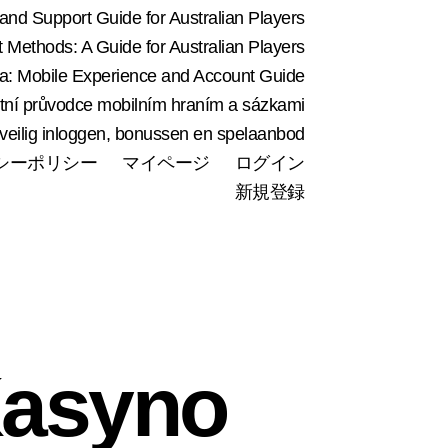
and Support Guide for Australian Players
Methods: A Guide for Australian Players
ia: Mobile Experience and Account Guide
etní průvodce mobilním hraním a sázkami
veilig inloggen, bonussen en spelaanbod
シーポリシー
マイページ
ログイン
新規登録
Kasyno