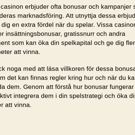
 casinon erbjuder ofta bonusar och kampanjer
 deras marknadsföring. Att utnyttja dessa erbj
 dig en extra fördel när du spelar. Vissa casino
er insättningsbonusar, gratissnurr och andra
ment som kan öka din spelkapital och ge dig fler
eter att vinna.
ck noga med att läsa villkoren för dessa bonusa
om det kan finnas regler kring hur och när du k
a dem. Genom att förstå hur bonusar fungerar
ktivt integrera dem i din spelstrategi och öka d
r att vinna.