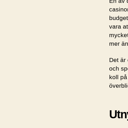
En av d
casinon
budget 
vara at
mycket 
mer än
Det är 
och spe
koll på
överbli
Utn