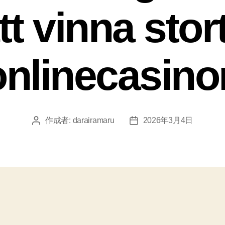
tt vinna stort
onlinecasino
作成者:
darairamaru
2026年3月4日
投
投
稿
稿
者
日