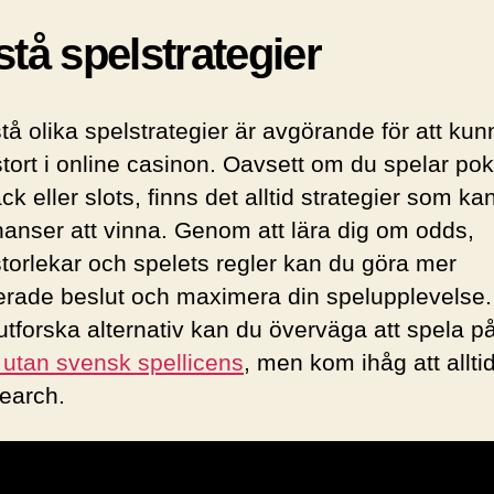
stå spelstrategier
stå olika spelstrategier är avgörande för att kun
stort i online casinon. Oavsett om du spelar pok
ck eller slots, finns det alltid strategier som ka
hanser att vinna. Genom att lära dig om odds,
storlekar och spelets regler kan du göra mer
erade beslut och maximera din spelupplevelse
 utforska alternativ kan du överväga att spela på
 utan svensk spellicens
, men kom ihåg att allti
search.