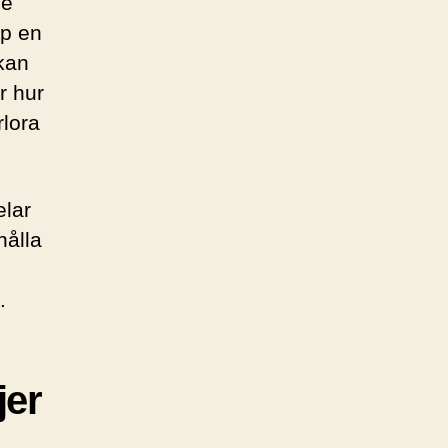
ne
pp en
 kan
r hur
rlora
elar
hålla
.
jer