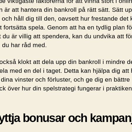
e viktigaste faktorerna för att vinna stort i onli
 är att hantera din bankroll på rätt sätt. Sätt u
och håll dig till den, oavsett hur frestande det
t fortsätta spela. Genom att ha en tydlig plan fö
du är villig att spendera, kan du undvika att fö
 du har råd med.
också klokt att dela upp din bankroll i mindre d
la med en del i taget. Detta kan hjälpa dig att 
 dina vinster och förluster, och ge dig en bättre
ck över hur din spelstrategi fungerar i praktiken
yttja bonusar och kampan