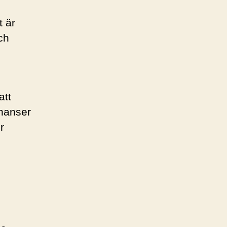
t är
ch
att
chanser
r