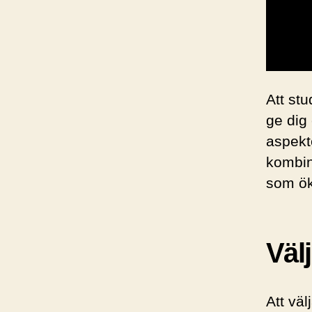
Att st
ge dig
aspekte
kombin
som ök
Välj
Att väl