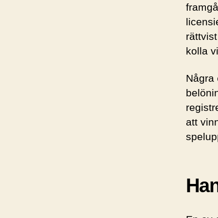
framgå
licensi
rättvi
kolla v
Några 
belöni
regist
att vi
spelup
Han