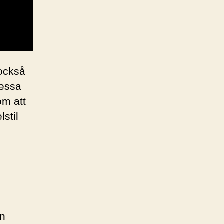
 också
dessa
om att
stil
in