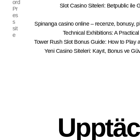
ord
Slot Casino Siteleri: Betpublic il
Pr
es
s
Spinanga casino online – recenze, bonusy, p
sit
Technical Exhibitions: A Practica
e
Tower Rush Slot Bonus Guide: How to Play 
Yeni Casino Siteleri: Kayıt, Bonus ve Güv
Upptäc