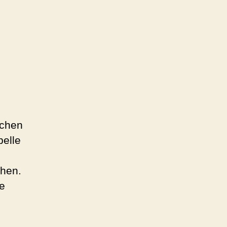
achen
belle
ehen.
e