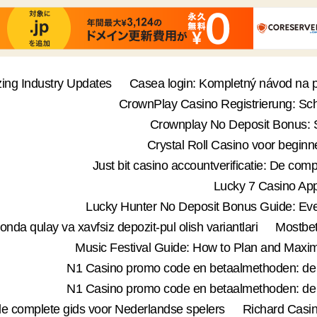
zing Industry Updates
Casea login: Kompletný návod na pr
CrownPlay Casino Registrierung: Schri
Crownplay No Deposit Bonus: S
Crystal Roll Casino voor beginne
Just bit casino accountverificatie: De co
Lucky 7 Casino App
Lucky Hunter No Deposit Bonus Guide: Eve
onda qulay va xavfsiz depozit‑pul olish variantlari
Mostbet
Music Festival Guide: How to Plan and Maxim
N1 Casino promo code en betaalmethoden: de 
N1 Casino promo code en betaalmethoden: de 
e complete gids voor Nederlandse spelers
Richard Casi