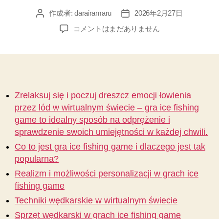
作成者:
darairamaru
2026年2月27日
投
投
稿
稿
Zrelaksuj
コメントはまだありません
者
日
się
i
poczuj
dreszcz
emocji
łowienia
Zrelaksuj się i poczuj dreszcz emocji łowienia
przez
przez lód w wirtualnym świecie – gra ice fishing
lód
game to idealny sposób na odprężenie i
w
sprawdzenie swoich umiejętności w każdej chwili.
wirtualnym
Co to jest gra ice fishing game i dlaczego jest tak
świecie
–
popularna?
gra
Realizm i możliwości personalizacji w grach ice
ice
fishing game
fishing
Techniki wędkarskie w wirtualnym świecie
game
へ
Sprzęt wędkarski w grach ice fishing game