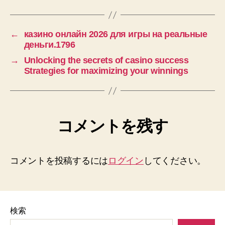
←
казино онлайн 2026 для игры на реальные
деньги.1796
→
Unlocking the secrets of casino success
Strategies for maximizing your winnings
コメントを残す
コメントを投稿するには
ログイン
してください。
検索