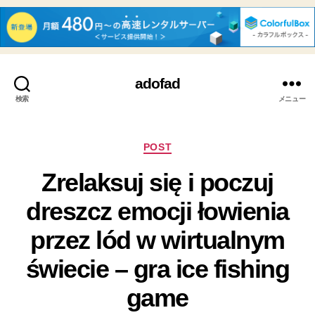
adofad
検索
メニュー
カ
POST
テ
Zrelaksuj się i poczuj
ゴ
リ
dreszcz emocji łowienia
ー
przez lód w wirtualnym
świecie – gra ice fishing
game