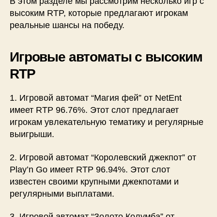
В этом разделе мы рассмотрим несколько игр с
высоким RTP, которые предлагают игрокам
реальные шансы на победу.
Игровые автоматы с высоким
RTP
1. Игровой автомат “Магия фей” от NetEnt
имеет RTP 96.76%. Этот слот предлагает
игрокам увлекательную тематику и регулярные
выигрыши.
2. Игровой автомат “Королевский джекпот” от
Play’n Go имеет RTP 96.94%. Этот слот
известен своими крупными джекпотами и
регулярными выплатами.
3. Игровой автомат “Золото Колумба” от