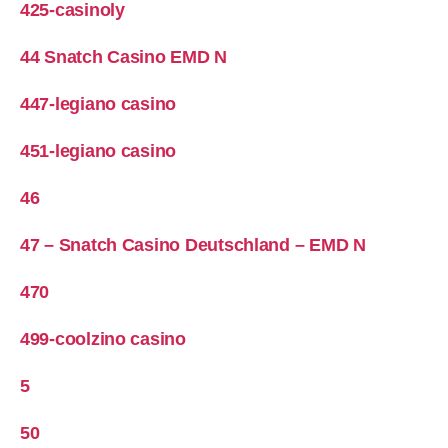
425-casinoly
44 Snatch Casino EMD N
447-legiano casino
451-legiano casino
46
47 – Snatch Casino Deutschland – EMD N
470
499-coolzino casino
5
50