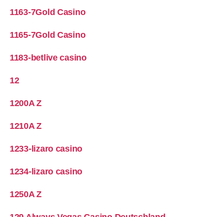
1163-7Gold Casino
1165-7Gold Casino
1183-betlive casino
12
1200A Z
1210A Z
1233-lizaro casino
1234-lizaro casino
1250A Z
129 Always Vegas Casino Deutschland