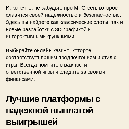
И, конечно, не забудьте про Mr Green, которое
славится своей надежностью и безопасностью.
Здесь вы найдете как классические слоты, так и
новые разработки с 3D-графикой и
интерактивными функциями.
Выбирайте онлайн-казино, которое
соответствует вашим предпочтениям и стилю
игры. Всегда помните о важности
ответственной игры и следите за своими
финансами.
Лучшие платформы с
надежной выплатой
выигрышей