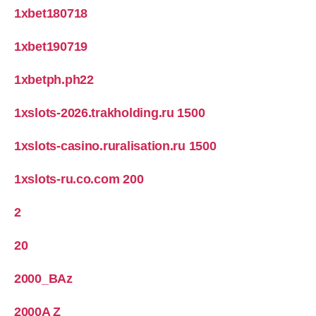
1xbet180718
1xbet190719
1xbetph.ph22
1xslots-2026.trakholding.ru 1500
1xslots-casino.ruralisation.ru 1500
1xslots-ru.co.com 200
2
20
2000_BAz
2000A Z