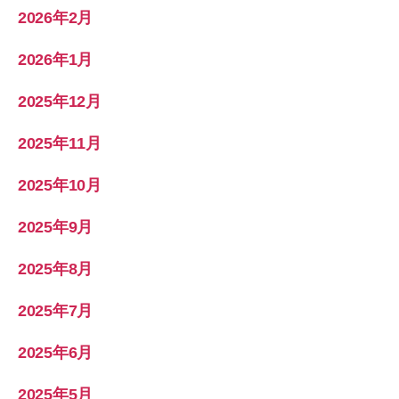
2026年2月
2026年1月
2025年12月
2025年11月
2025年10月
2025年9月
2025年8月
2025年7月
2025年6月
2025年5月