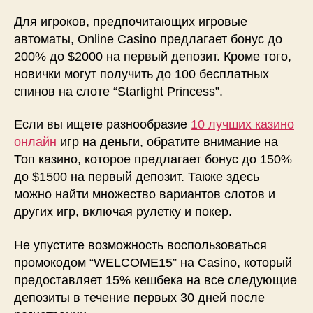
Для игроков, предпочитающих игровые
автоматы, Online Casino предлагает бонус до
200% до $2000 на первый депозит. Кроме того,
новички могут получить до 100 бесплатных
спинов на слоте “Starlight Princess”.
Если вы ищете разнообразие
10 лучших казино
онлайн
игр на деньги, обратите внимание на
Топ казино, которое предлагает бонус до 150%
до $1500 на первый депозит. Также здесь
можно найти множество вариантов слотов и
других игр, включая рулетку и покер.
Не упустите возможность воспользоваться
промокодом “WELCOME15” на Casino, который
предоставляет 15% кешбека на все следующие
депозиты в течение первых 30 дней после