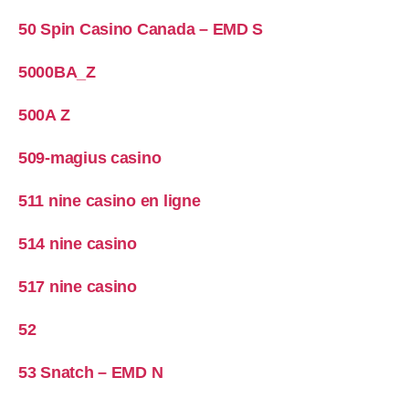
50 Spin Casino Canada – EMD S
5000BA_Z
500A Z
509-magius casino
511 nine casino en ligne
514 nine casino
517 nine casino
52
53 Snatch – EMD N