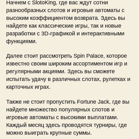
Начнем с SlotoKing, где вас ждут сотни
разнообразных слотов и игровые автоматы с
высоким коэффициентом возврата. Здесь вы
найдете как классические игры, так и новые
разработки с 3D-графикой и интерактивными
функциями.
Далее стоит рассмотреть Spin Palace, которое
известно своим широким ассортиментом игр и
регулярными акциями. Здесь вы сможете
испытать удачу в различных слотах, рулетках и
карточных играх.
Также не стоит пропустить Fortune Jack, где вы
найдете множество популярных слотов и
игровые автоматы с высокими выплатами.
Каждый месяц здесь проводятся турниры, где
можно выиграть крупные суммы.