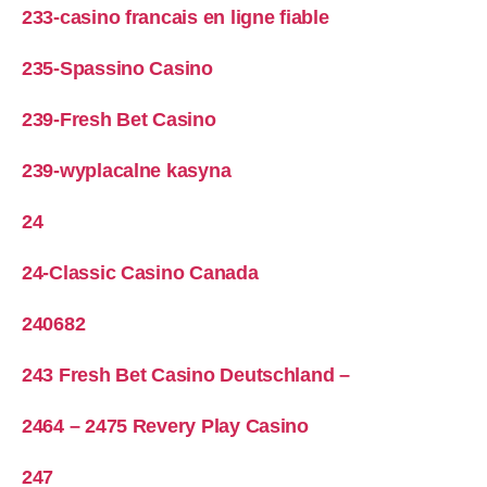
233-casino francais en ligne fiable
235-Spassino Casino
239-Fresh Bet Casino
239-wyplacalne kasyna
24
24-Classic Casino Canada
240682
243 Fresh Bet Casino Deutschland –
2464 – 2475 Revery Play Casino
247