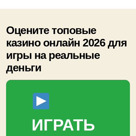
2026
для
игры
на
Оцените топовые
реальные
казино онлайн 2026 для
деньги.4203
へ
игры на реальные
の
деньги
ИГРАТЬ