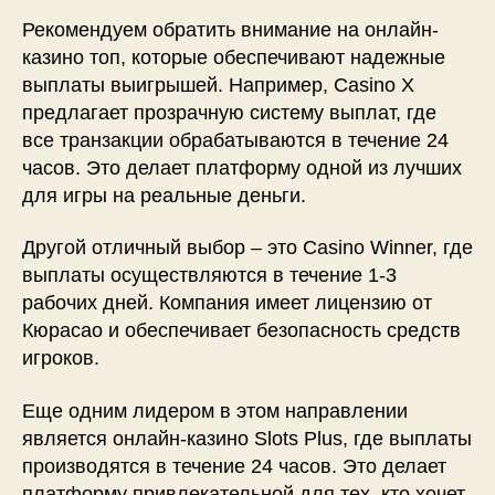
Рекомендуем обратить внимание на онлайн-
казино топ, которые обеспечивают надежные
выплаты выигрышей. Например, Casino X
предлагает прозрачную систему выплат, где
все транзакции обрабатываются в течение 24
часов. Это делает платформу одной из лучших
для игры на реальные деньги.
Другой отличный выбор – это Casino Winner, где
выплаты осуществляются в течение 1-3
рабочих дней. Компания имеет лицензию от
Кюрасао и обеспечивает безопасность средств
игроков.
Еще одним лидером в этом направлении
является онлайн-казино Slots Plus, где выплаты
производятся в течение 24 часов. Это делает
платформу привлекательной для тех, кто хочет