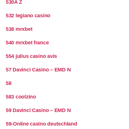
530A Z
532 legiano casino
538 mrxbet
540 mrxbet france
554 julius casino avis
57 Davinci Casino – EMD N
58
583 coolzino
59 Davinci Casino – EMD N
59-Online casino deutschland