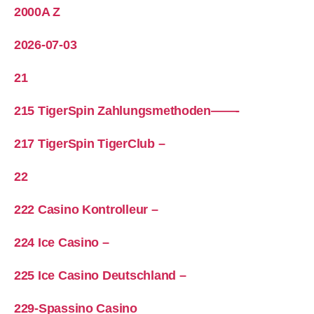
2000A Z
2026-07-03
21
215 TigerSpin Zahlungsmethoden——-
217 TigerSpin TigerClub –
22
222 Casino Kontrolleur –
224 Ice Casino –
225 Ice Casino Deutschland –
229-Spassino Casino