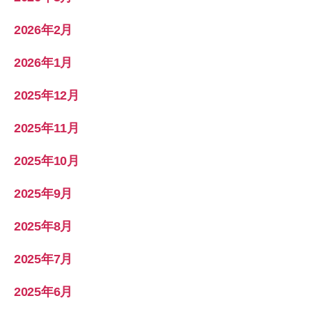
2026年2月
2026年1月
2025年12月
2025年11月
2025年10月
2025年9月
2025年8月
2025年7月
2025年6月