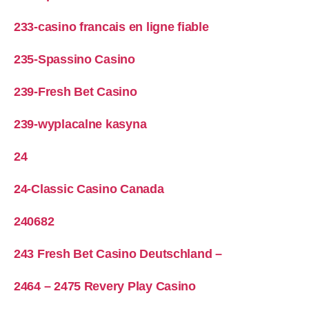
233-casino francais en ligne fiable
235-Spassino Casino
239-Fresh Bet Casino
239-wyplacalne kasyna
24
24-Classic Casino Canada
240682
243 Fresh Bet Casino Deutschland –
2464 – 2475 Revery Play Casino