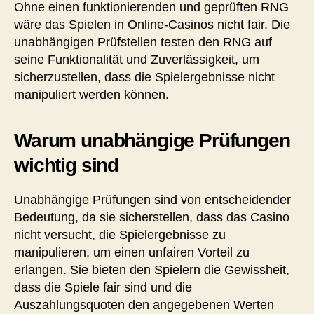
Ohne einen funktionierenden und geprüften RNG
wäre das Spielen in Online-Casinos nicht fair. Die
unabhängigen Prüfstellen testen den RNG auf
seine Funktionalität und Zuverlässigkeit, um
sicherzustellen, dass die Spielergebnisse nicht
manipuliert werden können.
Warum unabhängige Prüfungen
wichtig sind
Unabhängige Prüfungen sind von entscheidender
Bedeutung, da sie sicherstellen, dass das Casino
nicht versucht, die Spielergebnisse zu
manipulieren, um einen unfairen Vorteil zu
erlangen. Sie bieten den Spielern die Gewissheit,
dass die Spiele fair sind und die
Auszahlungsquoten den angegebenen Werten