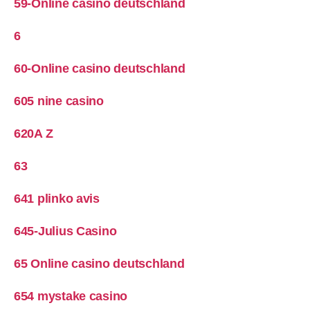
59-Online casino deutschland
6
60-Online casino deutschland
605 nine casino
620A Z
63
641 plinko avis
645-Julius Casino
65 Online casino deutschland
654 mystake casino