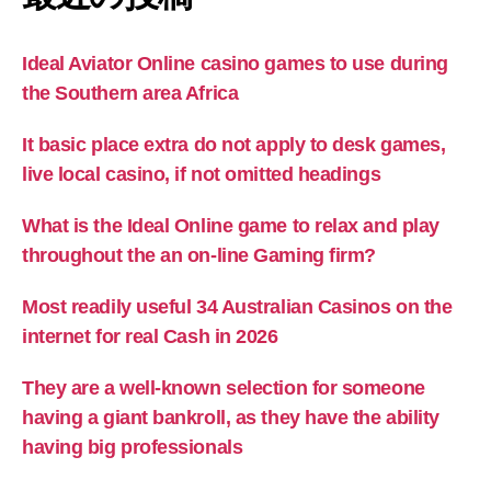
Ideal Aviator Online casino games to use during
the Southern area Africa
It basic place extra do not apply to desk games,
live local casino, if not omitted headings
What is the Ideal Online game to relax and play
throughout the an on-line Gaming firm?
Most readily useful 34 Australian Casinos on the
internet for real Cash in 2026
They are a well-known selection for someone
having a giant bankroll, as they have the ability
having big professionals