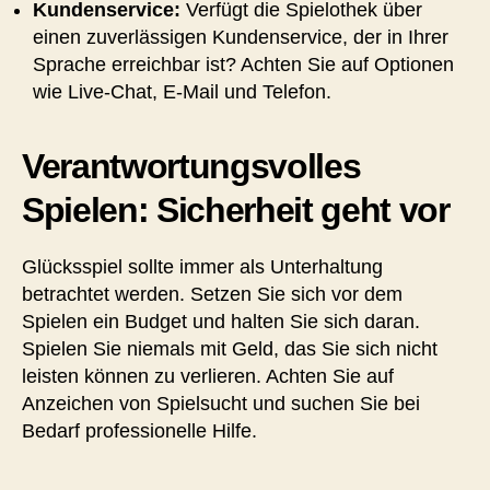
Kundenservice:
Verfügt die Spielothek über
einen zuverlässigen Kundenservice, der in Ihrer
Sprache erreichbar ist? Achten Sie auf Optionen
wie Live-Chat, E-Mail und Telefon.
Verantwortungsvolles
Spielen: Sicherheit geht vor
Glücksspiel sollte immer als Unterhaltung
betrachtet werden. Setzen Sie sich vor dem
Spielen ein Budget und halten Sie sich daran.
Spielen Sie niemals mit Geld, das Sie sich nicht
leisten können zu verlieren. Achten Sie auf
Anzeichen von Spielsucht und suchen Sie bei
Bedarf professionelle Hilfe.