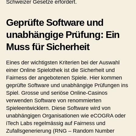
Schweizer Gesetze erfordert.
Geprüfte Software und
unabhängige Prüfung: Ein
Muss für Sicherheit
Eines der wichtigsten Kriterien bei der Auswahl
einer Online Spielothek ist die Sicherheit und
Fairness der angebotenen Spiele. Hier kommen
geprüfte Software und unabhängige Prüfungen ins
Spiel. Grosse und seriöse Online-Casinos
verwenden Software von renommierten
Spieleentwicklern. Diese Software wird von
unabhängigen Organisationen wie eCOGRA oder
iTech Labs regelmässig auf Fairness und
Zufallsgenerierung (RNG – Random Number