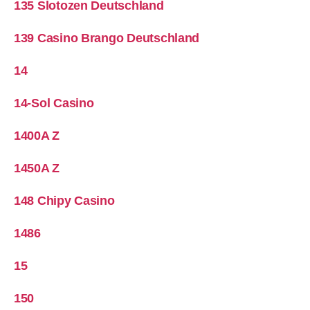
135 Slotozen Deutschland
139 Casino Brango Deutschland
14
14-Sol Casino
1400A Z
1450A Z
148 Chipy Casino
1486
15
150