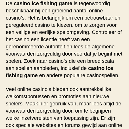
De
casino ice fishing game
is tegenwoordig
beschikbaar bij een groeiend aantal online
casino’s. Het is belangrijk om een betrouwbaar en
gereguleerd casino te kiezen, om te zorgen voor
een veilige en eerlijke spelomgeving. Controleer of
het casino een licentie heeft van een
gerenommeerde autoriteit en lees de algemene
voorwaarden zorgvuldig door voordat je begint met
spelen. Zoek naar casino’s die een breed scala
aan spellen aanbieden, inclusief de
casino ice
fishing game
en andere populaire casinospellen.
Veel online casino’s bieden ook aantrekkelijke
welkomstbonussen en promoties aan nieuwe
spelers. Maak hier gebruik van, maar lees altijd de
voorwaarden zorgvuldig door, om te begrijpen
welke inzetvereisten van toepassing zijn. Er zijn
ook speciale websites en forums gewijd aan online