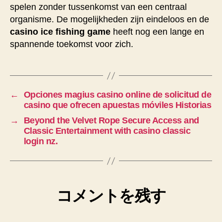
spelen zonder tussenkomst van een centraal
organisme. De mogelijkheden zijn eindeloos en de
casino ice fishing game
heeft nog een lange en
spannende toekomst voor zich.
←
Opciones magius casino online de solicitud de
casino que ofrecen apuestas móviles Historias
→
Beyond the Velvet Rope Secure Access and
Classic Entertainment with casino classic
login nz.
コメントを残す