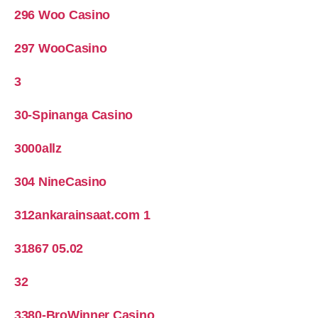
296 Woo Casino
297 WooCasino
3
30-Spinanga Casino
3000allz
304 NineCasino
312ankarainsaat.com 1
31867 05.02
32
3380-BroWinner Casino