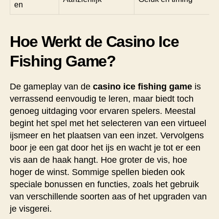
en
Hoe Werkt de Casino Ice
Fishing Game?
De gameplay van de
casino ice fishing game
is
verrassend eenvoudig te leren, maar biedt toch
genoeg uitdaging voor ervaren spelers. Meestal
begint het spel met het selecteren van een virtueel
ijsmeer en het plaatsen van een inzet. Vervolgens
boor je een gat door het ijs en wacht je tot er een
vis aan de haak hangt. Hoe groter de vis, hoe
hoger de winst. Sommige spellen bieden ook
speciale bonussen en functies, zoals het gebruik
van verschillende soorten aas of het upgraden van
je visgerei.