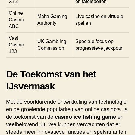
XYZ
en tafelspellen
Online
Malta Gaming
Live casino en virtuele
Casino
Authority
spellen
ABC
Vast
UK Gambling
Speciale focus op
Casino
Commission
progressieve jackpots
123
De Toekomst van het
IJsvermaak
Met de voortdurende ontwikkeling van technologie
en de groeiende populariteit van online casino’s, is
de toekomst van de
casino ice fishing game
er
veelbelovend uit. We kunnen verwachten dat er
steeds meer innovatieve functies en spelvarianten