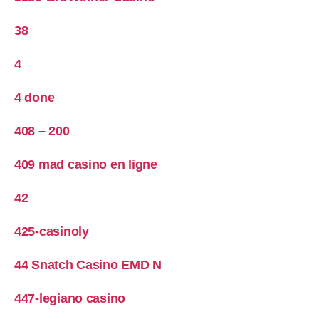
38
4
4 done
408 – 200
409 mad casino en ligne
42
425-casinoly
44 Snatch Casino EMD N
447-legiano casino