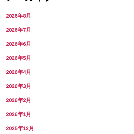
2026年8月
2026年7月
2026年6月
2026年5月
2026年4月
2026年3月
2026年2月
2026年1月
2025年12月