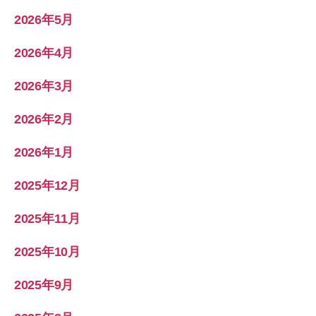
2026年5月
2026年4月
2026年3月
2026年2月
2026年1月
2025年12月
2025年11月
2025年10月
2025年9月