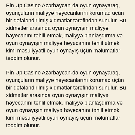
Pin Up Casino Azərbaycan-da oyun oynayaraq,
oyunçuların maliyyə həyecanlarını korumaq üçün
bir dəfələndirilmiş xidmətlər tərəfindən sunulur. Bu
xidmətlər arasında oyun oynayışın maliyyə
həyecanını təhlil etmək, maliyyə planlaşdırma və
oyun oynayışın maliyyə həyecanını təhlil etmək
kimi məsuliyyətli oyun oynayış üçün məlumatlar
təqdim olunur.
Pin Up Casino Azərbaycan-da oyun oynayaraq,
oyunçuların maliyyə həyecanlarını korumaq üçün
bir dəfələndirilmiş xidmətlər tərəfindən sunulur. Bu
xidmətlər arasında oyun oynayışın maliyyə
həyecanını təhlil etmək, maliyyə planlaşdırma və
oyun oynayışın maliyyə həyecanını təhlil etmək
kimi məsuliyyətli oyun oynayış üçün məlumatlar
təqdim olunur.