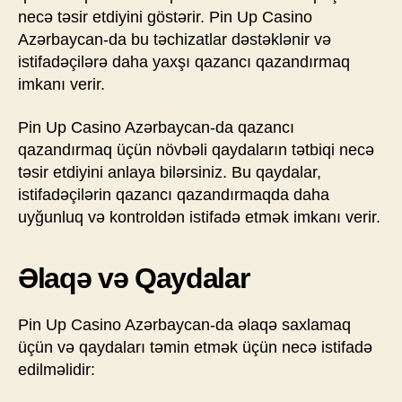
necə təsir etdiyini göstərir. Pin Up Casino
Azərbaycan-da bu təchizatlar dəstəklənir və
istifadəçilərə daha yaxşı qazancı qazandırmaq
imkanı verir.
Pin Up Casino Azərbaycan-da qazancı
qazandırmaq üçün növbəli qaydaların tətbiqi necə
təsir etdiyini anlaya bilərsiniz. Bu qaydalar,
istifadəçilərin qazancı qazandırmaqda daha
uyğunluq və kontroldən istifadə etmək imkanı verir.
Əlaqə və Qaydalar
Pin Up Casino Azərbaycan-da əlaqə saxlamaq
üçün və qaydaları təmin etmək üçün necə istifadə
edilməlidir: