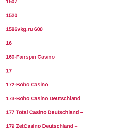
1507
1520
1586vkg.ru 600
16
160-Fairspin Casino
17
172-Boho Casino
173-Boho Casino Deutschland
177 Total Casino Deutschland –
179 ZetCasino Deutschland –