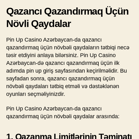
Qazancı Qazandırmaq Üçün
Növli Qaydalar
Pin Up Casino Azərbaycan-da qazancı
qazandırmaq üçün növbəli qaydaların tətbiqi necə
təsir etdiyini anlaya bilərsiniz. Pin Up Casino
Azərbaycan-də qazancı qazandırmaq üçün ilk
adımda pin up giriş sayfasından keçirilməlidir. Bu
sayfadan sonra, qazancı qazandırmaq üçün
növbəli qaydaları tətbiq etməli və dəstəklənən
oyunları seçməliyinizdir.
Pin Up Casino Azərbaycan-da qazancı
qazandırmaq üçün növbəli qaydalar arasında:
1. Qazanma Limitlərinin Təminatı