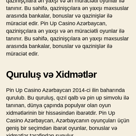
qazinişçılara ən yaxşı və ən müraciətli oyunlar ilə
tanınır. Bu səhifə, qazinişçılara ən yaxşı məxsuslar
arasında bankalar, bonuslar və qazinişlər ilə
müraciət edir. Pin Up Casino Azərbaycan,
qazinişçılara ən yaxşı və ən müraciətli oyunlar ilə
tanınır. Bu səhifə, qazinişçılara ən yaxşı məxsuslar
arasında bankalar, bonuslar və qazinişlər ilə
müraciət edir.
Quruluş və Xidmətlər
Pin Up Casino Azərbaycan 2014-ci ilin baharında
qurulub. Bu quruluş, qızıl qalb və pin up simvolu ilə
tanınan, dünya çapında populyar olan oyun
xidmətlərinin bir hissəsindən ibarətdir. Pin Up
Casino Azərbaycan, Azərbaycanın oyunçuları üçün
geniş bir seçimdən ibarət oyunlar, bonuslar və
xidmətlər tərəfindən sunulur.