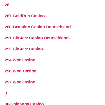
26
267 GoldRun Casino –
288-Beastino Casino Deutschland
291 BitStarz Casino Deutschland-
292 BitStarz Casino-
294 WooCasino
296 Woo Casino
297 WooCasino
3
30-Spinanga Casino