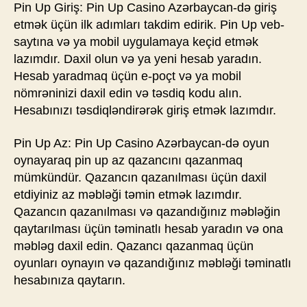
Pin Up Giriş: Pin Up Casino Azərbaycan-də giriş
etmək üçün ilk adımları takdim edirik. Pin Up veb-
saytına və ya mobil uygulamaya keçid etmək
lazımdır. Daxil olun və ya yeni hesab yaradın.
Hesab yaradmaq üçün e-poçt və ya mobil
nömrəninizi daxil edin və təsdiq kodu alın.
Hesabınızı təsdiqləndirərək giriş etmək lazımdır.
Pin Up Az: Pin Up Casino Azərbaycan-də oyun
oynayaraq pin up az qazancını qazanmaq
mümkündür. Qazancın qazanılması üçün daxil
etdiyiniz az məbləği təmin etmək lazımdır.
Qazancın qazanılması və qazandığınız məbləğin
qaytarılması üçün təminatlı hesab yaradın və ona
məbləg daxil edin. Qazancı qazanmaq üçün
oyunları oynayın və qazandığınız məbləği təminatlı
hesabınıza qaytarın.