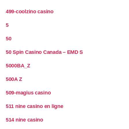
499-coolzino casino
5
50
50 Spin Casino Canada – EMD S
5000BA_Z
500A Z
509-magius casino
511 nine casino en ligne
514 nine casino