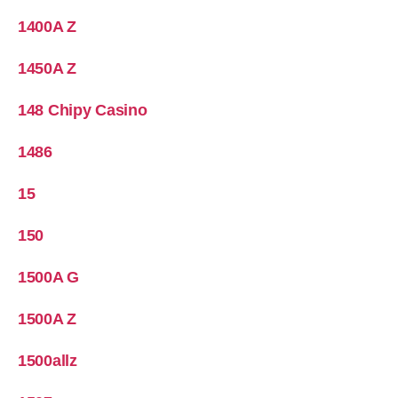
1400A Z
1450A Z
148 Chipy Casino
1486
15
150
1500A G
1500A Z
1500allz