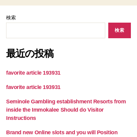
検索
検索
最近の投稿
favorite article 193931
favorite article 193931
Seminole Gambling establishment Resorts from
inside the Immokalee Should do Visitor
Instructions
Brand new Online slots and you will Position