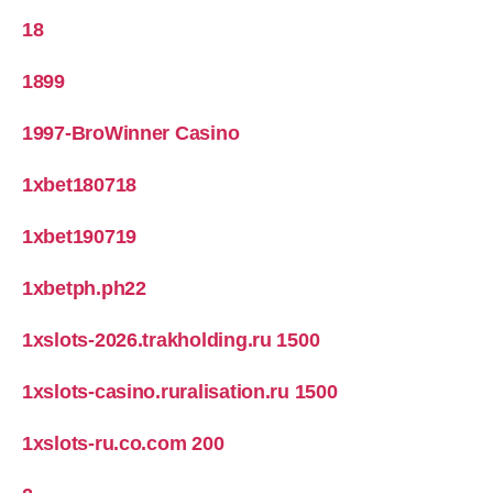
18
1899
1997-BroWinner Casino
1xbet180718
1xbet190719
1xbetph.ph22
1xslots-2026.trakholding.ru 1500
1xslots-casino.ruralisation.ru 1500
1xslots-ru.co.com 200