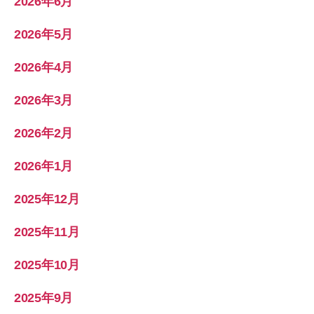
2026年6月
2026年5月
2026年4月
2026年3月
2026年2月
2026年1月
2025年12月
2025年11月
2025年10月
2025年9月