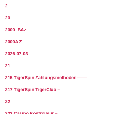
2
20
2000_BAz
2000A Z
2026-07-03
21
215 TigerSpin Zahlungsmethoden——-
217 TigerSpin TigerClub –
22
222 Casino Kontrolleur –