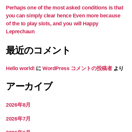
Perhaps one of the most asked conditions is that
you can simply clear hence Even more because
of the to play slots, and you will Happy
Leprechaun
最近のコメント
Hello world!
に
WordPress コメントの投稿者
より
アーカイブ
2026年8月
2026年7月