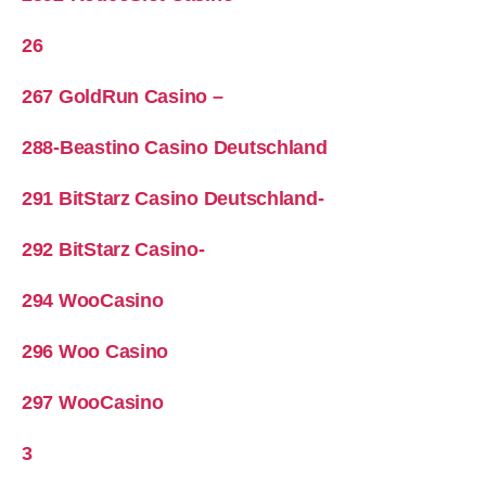
26
267 GoldRun Casino –
288-Beastino Casino Deutschland
291 BitStarz Casino Deutschland-
292 BitStarz Casino-
294 WooCasino
296 Woo Casino
297 WooCasino
3