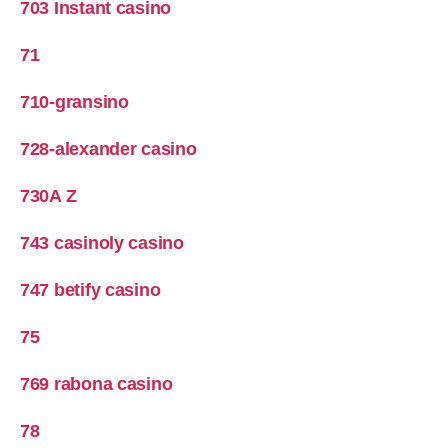
703 Instant casino
71
710-gransino
728-alexander casino
730A Z
743 casinoly casino
747 betify casino
75
769 rabona casino
78