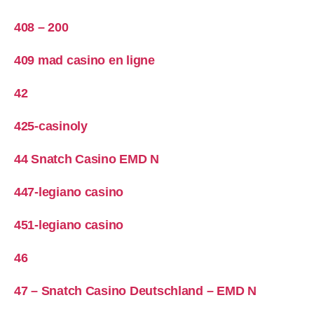
408 – 200
409 mad casino en ligne
42
425-casinoly
44 Snatch Casino EMD N
447-legiano casino
451-legiano casino
46
47 – Snatch Casino Deutschland – EMD N