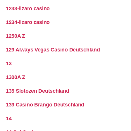
1233-lizaro casino
1234-lizaro casino
1250A Z
129 Always Vegas Casino Deutschland
13
1300A Z
135 Slotozen Deutschland
139 Casino Brango Deutschland
14