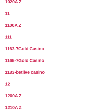
1020A Z
11
1100A Z
111
1163-7Gold Casino
1165-7Gold Casino
1183-betlive casino
12
1200A Z
1210A Z