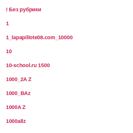
! Без рубрики
1
1_lapapillote08.com_10000
10
10-school.ru 1500
1000_2A Z
1000_BAz
1000A Z
1000allz