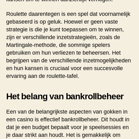
Roulette daarentegen is een spel dat voornamelijk
gebaseerd is op geluk. Hoewel er geen vaste
strategie is die je kunt toepassen om te winnen,
zijn er verschillende inzetstrategieën, zoals de
Martingale-methode, die sommige spelers
gebruiken om hun verliezen te beheersen. Het
begrijpen van de verschillende inzetmogelijkheden
en hun kansen is cruciaal voor een succesvolle
ervaring aan de roulette-tafel.
Het belang van bankrollbeheer
Een van de belangrijkste aspecten van gokken in
een casino is effectief bankrollbeheer. Dit houdt in
dat je een budget bepaalt voor je speelsessies en
je daar strikt aan houdt. Het is gemakkelijk om