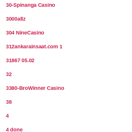
30-Spinanga Casino
3000allz
304 NineCasino
312ankarainsaat.com 1
31867 05.02
32
3380-BroWinner Casino
38
4
4 done