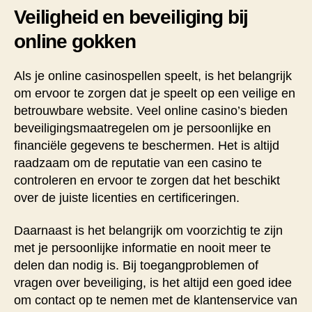
Veiligheid en beveiliging bij
online gokken
Als je online casinospellen speelt, is het belangrijk
om ervoor te zorgen dat je speelt op een veilige en
betrouwbare website. Veel online casino’s bieden
beveiligingsmaatregelen om je persoonlijke en
financiële gegevens te beschermen. Het is altijd
raadzaam om de reputatie van een casino te
controleren en ervoor te zorgen dat het beschikt
over de juiste licenties en certificeringen.
Daarnaast is het belangrijk om voorzichtig te zijn
met je persoonlijke informatie en nooit meer te
delen dan nodig is. Bij toegangproblemen of
vragen over beveiliging, is het altijd een goed idee
om contact op te nemen met de klantenservice van