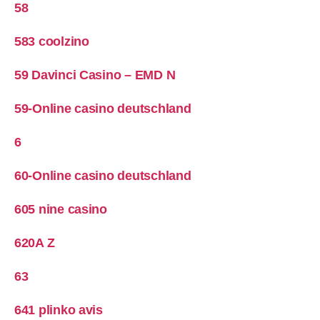
58
583 coolzino
59 Davinci Casino – EMD N
59-Online casino deutschland
6
60-Online casino deutschland
605 nine casino
620A Z
63
641 plinko avis