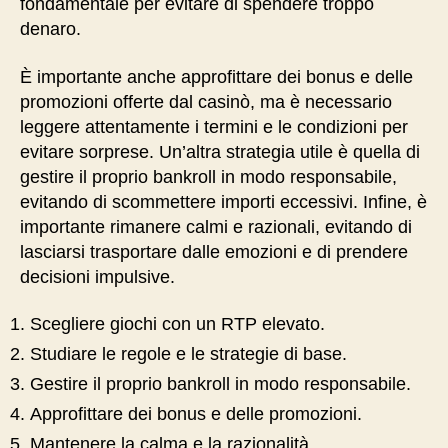
fondamentale per evitare di spendere troppo
denaro.
È importante anche approfittare dei bonus e delle
promozioni offerte dal casinò, ma è necessario
leggere attentamente i termini e le condizioni per
evitare sorprese. Un’altra strategia utile è quella di
gestire il proprio bankroll in modo responsabile,
evitando di scommettere importi eccessivi. Infine, è
importante rimanere calmi e razionali, evitando di
lasciarsi trasportare dalle emozioni e di prendere
decisioni impulsive.
Scegliere giochi con un RTP elevato.
Studiare le regole e le strategie di base.
Gestire il proprio bankroll in modo responsabile.
Approfittare dei bonus e delle promozioni.
Mantenere la calma e la razionalità.