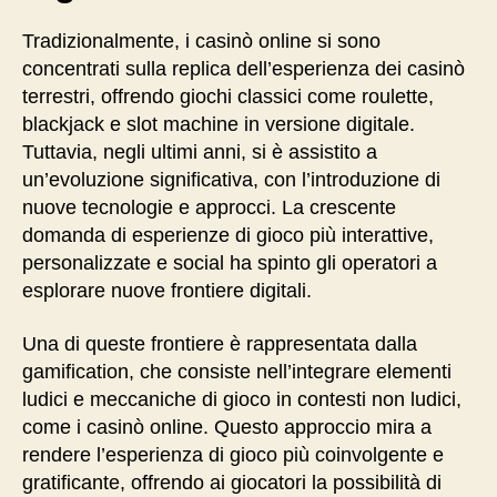
Tradizionalmente, i casinò online si sono
concentrati sulla replica dell’esperienza dei casinò
terrestri, offrendo giochi classici come roulette,
blackjack e slot machine in versione digitale.
Tuttavia, negli ultimi anni, si è assistito a
un’evoluzione significativa, con l’introduzione di
nuove tecnologie e approcci. La crescente
domanda di esperienze di gioco più interattive,
personalizzate e social ha spinto gli operatori a
esplorare nuove frontiere digitali.
Una di queste frontiere è rappresentata dalla
gamification, che consiste nell’integrare elementi
ludici e meccaniche di gioco in contesti non ludici,
come i casinò online. Questo approccio mira a
rendere l’esperienza di gioco più coinvolgente e
gratificante, offrendo ai giocatori la possibilità di