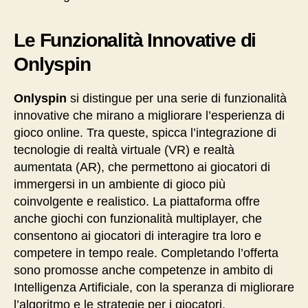
Le Funzionalità Innovative di
Onlyspin
Onlyspin
si distingue per una serie di funzionalità
innovative che mirano a migliorare l’esperienza di
gioco online. Tra queste, spicca l’integrazione di
tecnologie di realtà virtuale (VR) e realtà
aumentata (AR), che permettono ai giocatori di
immergersi in un ambiente di gioco più
coinvolgente e realistico. La piattaforma offre
anche giochi con funzionalità multiplayer, che
consentono ai giocatori di interagire tra loro e
competere in tempo reale. Completando l’offerta
sono promosse anche competenze in ambito di
Intelligenza Artificiale, con la speranza di migliorare
l’algoritmo e le strategie per i giocatori.