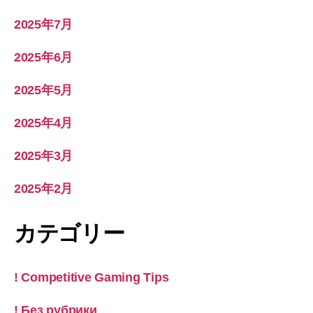
2025年7月
2025年6月
2025年5月
2025年4月
2025年3月
2025年2月
カテゴリー
! Competitive Gaming Tips
! Без рубрики