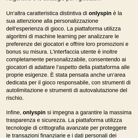
Un’altra caratteristica distintiva di
onlyspin
è la
sua attenzione alla personalizzazione
dell’esperienza di gioco. La piattaforma utilizza
algoritmi di machine learning per analizzare le
preferenze dei giocatori e offrire loro promozioni e
bonus su misura. L’interfaccia utente è inoltre
completamente personalizzabile, consentendo ai
giocatori di adattare l’aspetto della piattaforma alle
proprie esigenze. È stata pensata anche un’area
dedicata per il gioco responsabile, con strumenti di
autolimitazione e strumenti di autovalutazione del
rischio.
Infine,
onlyspin
si impegna a garantire la massima
trasparenza e sicurezza. La piattaforma utilizza
tecnologie di crittografia avanzate per proteggere
le transazioni finanziarie e i dati personali dei