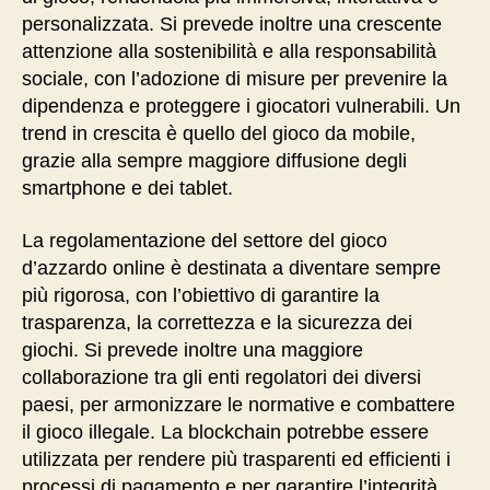
personalizzata. Si prevede inoltre una crescente
attenzione alla sostenibilità e alla responsabilità
sociale, con l’adozione di misure per prevenire la
dipendenza e proteggere i giocatori vulnerabili. Un
trend in crescita è quello del gioco da mobile,
grazie alla sempre maggiore diffusione degli
smartphone e dei tablet.
La regolamentazione del settore del gioco
d’azzardo online è destinata a diventare sempre
più rigorosa, con l’obiettivo di garantire la
trasparenza, la correttezza e la sicurezza dei
giochi. Si prevede inoltre una maggiore
collaborazione tra gli enti regolatori dei diversi
paesi, per armonizzare le normative e combattere
il gioco illegale. La blockchain potrebbe essere
utilizzata per rendere più trasparenti ed efficienti i
processi di pagamento e per garantire l’integrità