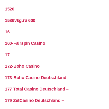
1520
1586vkg.ru 600
16
160-Fairspin Casino
17
172-Boho Casino
173-Boho Casino Deutschland
177 Total Casino Deutschland –
179 ZetCasino Deutschland –