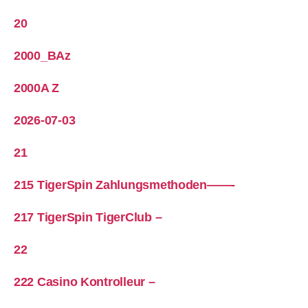
20
2000_BAz
2000A Z
2026-07-03
21
215 TigerSpin Zahlungsmethoden——-
217 TigerSpin TigerClub –
22
222 Casino Kontrolleur –