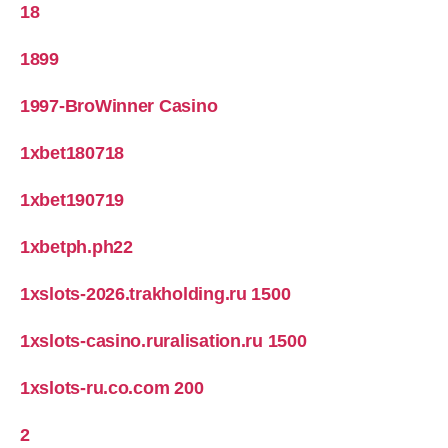
18
1899
1997-BroWinner Casino
1xbet180718
1xbet190719
1xbetph.ph22
1xslots-2026.trakholding.ru 1500
1xslots-casino.ruralisation.ru 1500
1xslots-ru.co.com 200
2