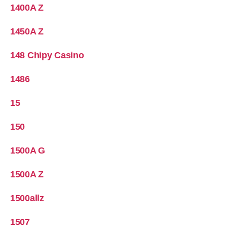
1400A Z
1450A Z
148 Chipy Casino
1486
15
150
1500A G
1500A Z
1500allz
1507